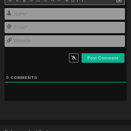
Na
Em
We
0
COMMENTS