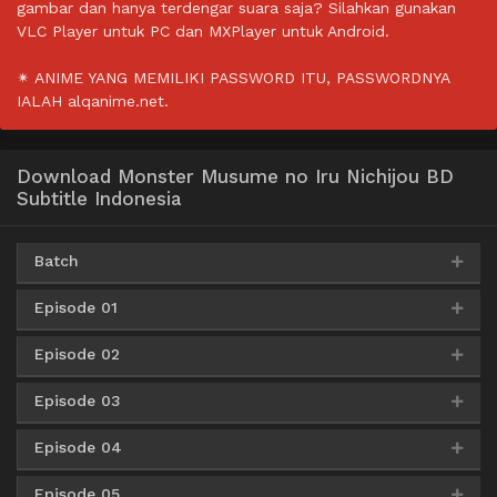
gambar dan hanya terdengar suara saja? Silahkan gunakan
VLC Player untuk PC dan MXPlayer untuk Android.
✴ ANIME YANG MEMILIKI PASSWORD ITU, PASSWORDNYA
IALAH alqanime.net.
Download Monster Musume no Iru Nichijou BD
Subtitle Indonesia
Batch
Episode 01
Google Drive
AceFile
HxFile
360p
MediaFire
Episode 02
AceFile
ZippyShare
360p
Episode 03
AceFile
ZippyShare
360p
Google Drive
AceFile
HxFile
AceFile
ZippyShare
480p
480p
Episode 04
AceFile
ZippyShare
360p
MediaFire
AceFile
ZippyShare
480p
AceFile
ZippyShare
720p
Episode 05