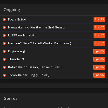
Ongoing
Koala Enikki
Eps 43
Hanazakari no Kimitachi e 2nd Season
Eps 07
Lv999 no Murabito
Eps 07
Heroine? Seijo? Iie, All Works Maid desu (Hokori)!
Eps 07
Dogulwang
Eps 05
Thunder 3
Eps 05
Katainaka no Ossan, Kensei ni Naru II
Eps 05
Tomb Raider King (Dub JP)
Eps 05
Genres