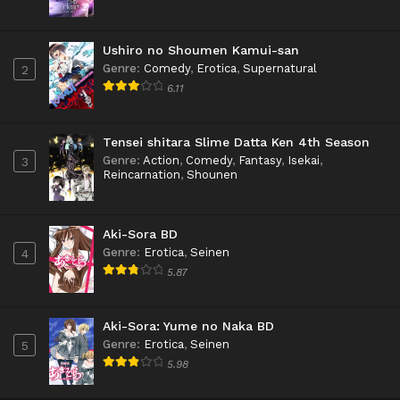
Ushiro no Shoumen Kamui-san
Genre
:
Comedy
,
Erotica
,
Supernatural
2
6.11
Tensei shitara Slime Datta Ken 4th Season
Genre
:
Action
,
Comedy
,
Fantasy
,
Isekai
,
3
Reincarnation
,
Shounen
Aki-Sora BD
Genre
:
Erotica
,
Seinen
4
5.87
Aki-Sora: Yume no Naka BD
Genre
:
Erotica
,
Seinen
5
5.98