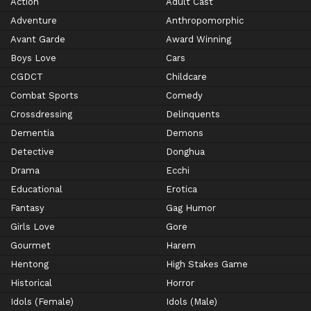
Action
Adult Cast
Adventure
Anthropomorphic
Avant Garde
Award Winning
Boys Love
Cars
CGDCT
Childcare
Combat Sports
Comedy
Crossdressing
Delinquents
Dementia
Demons
Detective
Donghua
Drama
Ecchi
Educational
Erotica
Fantasy
Gag Humor
Girls Love
Gore
Gourmet
Harem
Hentong
High Stakes Game
Historical
Horror
Idols (Female)
Idols (Male)