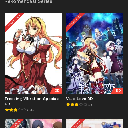
Rekomendasi Series
COMPLETED
COMPLETED
BD
BD
Freezing Vibration Specials
Val x Love BD
BD
5.90
6.45
COMPLETED
COMPLETED