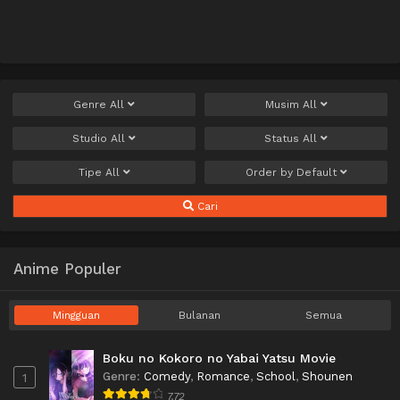
Genre
All
Musim
All
Studio
All
Status
All
Tipe
All
Order by
Default
Cari
Anime Populer
Mingguan
Bulanan
Semua
Boku no Kokoro no Yabai Yatsu Movie
Genre
:
Comedy
,
Romance
,
School
,
Shounen
1
7.72