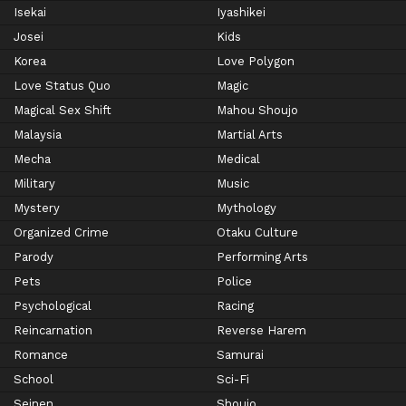
Isekai
Iyashikei
Josei
Kids
Korea
Love Polygon
Love Status Quo
Magic
Magical Sex Shift
Mahou Shoujo
Malaysia
Martial Arts
Mecha
Medical
Military
Music
Mystery
Mythology
Organized Crime
Otaku Culture
Parody
Performing Arts
Pets
Police
Psychological
Racing
Reincarnation
Reverse Harem
Romance
Samurai
School
Sci-Fi
Seinen
Shoujo