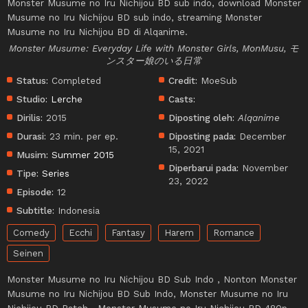
Monster Musume no Iru Nichijou BD sub indo, download Monster
Musume no Iru Nichijou BD sub indo, streaming Monster
Musume no Iru Nichijou BD di Alqanime.
Monster Musume: Everyday Life with Monster Girls, MonMusu, モ
ンスター娘のいる日常
Status:
Completed
Credit:
MoeSub
Studio:
Lerche
Casts:
Dirilis:
2015
Diposting oleh:
Alqanime
Durasi:
23 min. per ep.
Diposting pada:
December
15, 2021
Musim:
Summer 2015
Diperbarui pada:
November
Tipe:
Series
23, 2022
Episode:
12
Subtitle:
Indonesia
Comedy
Ecchi
Fantasy
Harem
Romance
Seinen
Monster Musume no Iru Nichijou BD Sub Indo , Nonton Monster
Musume no Iru Nichijou BD Sub Indo, Monster Musume no Iru