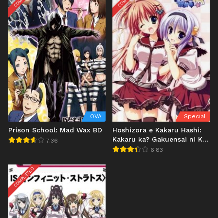
OVA
Special
Prison School: Mad Wax BD
Hoshizora e Kakaru Hashi:
Kakaru ka? Gakuensai ni Koi
7.36
no Hashi BD
6.83
COMPLETED