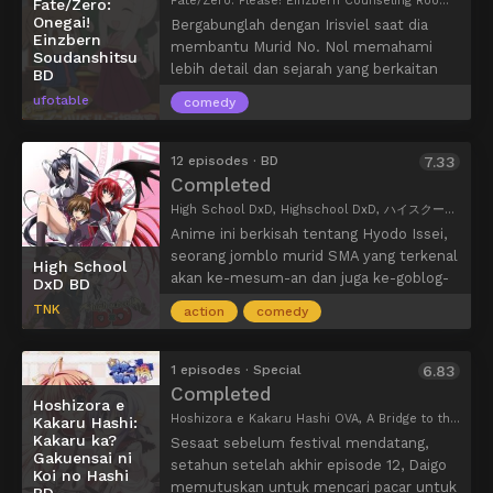
Fate/Zero: Please! Einzbern Counseling Room, お願い!アインツベルン相談室, Fate/Zero Specials, Please! Einzbern Consultation Room
Fate/Zero:
Onegai!
Bergabunglah dengan Irisviel saat dia
Einzbern
membantu Murid No. Nol memahami
Soudanshitsu
lebih detail dan sejarah yang berkaitan
BD
dengan Perang Cawan Suci.
ufotable
comedy
12 episodes · BD
7.33
Completed
High School DxD, Highschool DxD, ハイスクールD×D
Anime ini berkisah tentang Hyodo Issei,
seorang jomblo murid SMA yang terkenal
High School
akan ke-mesum-an dan juga ke-goblog-
DxD BD
annya. Suatu hari, dia dibunuh oleh pacar
TNK
action
comedy
pertamanya di kencan pertamanya.
Beruntung Gremory Rias, yang juga
merupakan seorang perempuan paling
1 episodes · Special
6.83
populer di sekolahnya, menghidupkan
Completed
Hoshizora e
Issei kembali. Akan tetapi, Issei tidak
Hoshizora e Kakaru Hashi OVA, A Bridge to the Starry Skies OVA, 星空へ架かる橋 架かるか？学園祭に恋の橋
Kakaru Hashi:
dihidupkan sebagai manusia, melainkan
Kakaru ka?
Sesaat sebelum festival mendatang,
sebagai iblis dan menjadi bawahannya
Gakuensai ni
setahun setelah akhir episode 12, Daigo
Koi no Hashi
Rias.
memutuskan untuk mencari pacar untuk