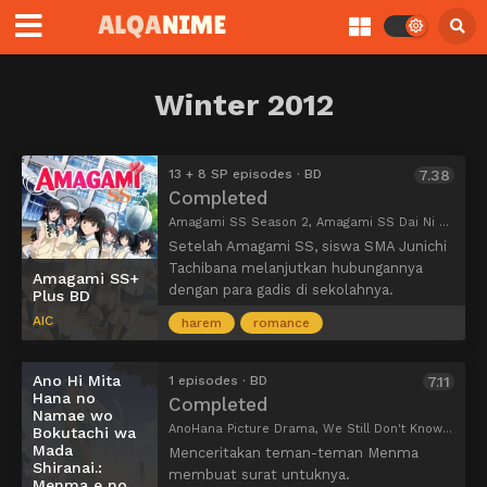
Winter 2012
13 + 8 SP episodes · BD
7.38
Completed
Amagami SS Season 2, Amagami SS Dai Ni Ki, Amagami SS Second Season, Amagami SS 2nd Season, アマガミSS+ plus
Setelah Amagami SS, siswa SMA Junichi
Tachibana melanjutkan hubungannya
Amagami SS+
dengan para gadis di sekolahnya.
Plus BD
Amagami SS+ Plus menawarkan sekilas
AIC
harem
romance
tentang apa yang terjadi setelah
penyelesaian cerita masing-masing gadis.
Kejadian-kejadian baru mulai terjadi
Ano Hi Mita
1 episodes · BD
7.11
Hana no
antara masing-masing gadis dan Junichi.
Completed
Namae wo
Tsukasa Ayatsuji, perwakilan kelas,
AnoHana Picture Drama, We Still Don't Know the Name of the Flower We Saw That Day.: Letter to Menma, あの日見た花の名前を僕達はまだ知らない。「めんまへの手紙」
Bokutachi wa
mencalonkan diri sebagai ketua OSIS;
Mada
Menceritakan teman-teman Menma
Rihoko Sakurai, yang telah mengambil
Shiranai.:
membuat surat untuknya.
Menma e no
alih Klub Teh dengan Junichi, masih ingin