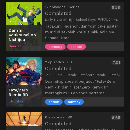
perempuan sangat sedikit karena
kelas yang lainnya menggap bahwa Misaki
terkena wabah Curse of Eve. Pasukan
12 episodes · Series
8.28
Mei itu tidak ada. Setelah itu, mulai
planet Altair berusaha untuk menculik
Completed
terjadi kejadian aneh yang menimpa para
para wanita dari planet Vega untuk
Daily Lives of High School Boys, 男子高校生の日常
siswa dan keluarga mereka. Kouichi pun
dibawa ke planetnya. Untuk itulah,
segera menyelidiki misteri ini untuk
Tadakuni, Hidenori, dan Yoshitake adalah
planet Vega membentuk sebuah
Danshi
menghentikan fenomena aneh yang
murid di sekolah khusus laki-laki SMA
Koukousei no
organisasi pertahanan bernama Neo-
menimpa dirinya dan teman-temannya.
Sanada Utara.
Nichijou
DEAVA. Setiap anggota organisasi harus
Bercerita tentang kisah kehidupan
Sunrise
bisa mengendarai sebuah mesin robot
comedy
school
sehari-hari mereka sebagai siswa SMA.
bernama Aquaria. Amata Sora, seorang
Mulai dari cerita turnamen basket, kisah
yang menyembunyikan kemampuan
aneh yang terjadi di tempat kerja,
2 episodes · BD
7.01
hebatnya, bertemu dengan gadis
pertemuan romantis dengan gadis yang
Completed
bernama Mikono Suzushiro. Mereka pun
tidak diharapkan, hingga kisah sederhana
フェイト/ゼロ Remix, Fate/Zero Remix I, Fate/Zero Remix II
akhirnya menjadi teman. Suatu ketika,
percakapan para murid laki-laki yang ingin
Mikono berada dalam keadaan bahaya.
Dua rekap spesial berjudul “Fate/Zero
merasakan mengenakan Pakaian Dalam
Amata Sora berusaha melindungi dan
Remix I” dan “Fate/Zero Remix II”
Fate/Zero
perempuan. Inilah kumpulan kisah
menyelamatkan Mikono. Ia tanpa sengaja
merangkum 13 episode pertama
Remix BD
komedi pendek tiga murid SMA laki-laki
menggunakan mesin robot legendaris,
Fate/Zero.
ufotable
yang memiliki imajinasi liar.
action
fantasy
raksasa Aquarion, bernama Aquarion
Evol.
6 episodes · BD
6.65
Completed