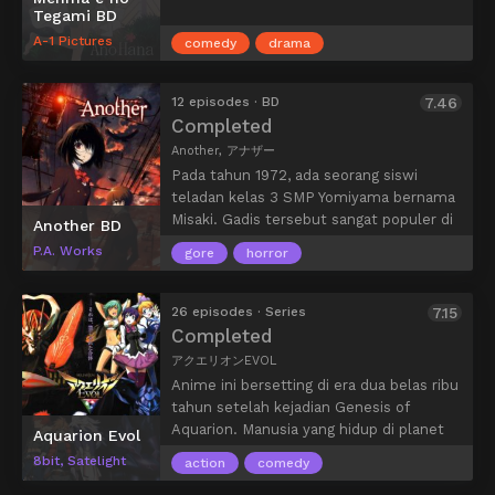
Tegami BD
menyatakan perasaannya kepadanya; Ai
A-1 Pictures
Nanasaki mempertanyakan masa depan
comedy
drama
hubungannya dengan Junichi saat dia
pergi ke perguruan tinggi; Kaoru
12 episodes · BD
7.46
Tanamachi bertanya-tanya apakah
Completed
hubungannya dengan Junichi akan
Another, アナザー
berlanjut lebih jauh; Sae Nakata dan
Junichi berurusan dengan teman
Pada tahun 1972, ada seorang siswi
sekelasnya yang masih tidak percaya
teladan kelas 3 SMP Yomiyama bernama
bahwa seseorang yang begitu manis
Misaki. Gadis tersebut sangat populer di
Another BD
adalah pacarnya; dan Haruka Morishima
kalangan teman sekelas dan juga
P.A. Works
gore
horror
ingin membawa hubungan mereka ke
sekolahnya. Ketika ia tiba-tiba meninggal,
tingkat berikutnya dan menikah.
teman sekelas dan gurunya
memutuskan untuk menganggap dirinya
26 episodes · Series
7.15
masih hidup hingga saat hari kelulusan
Completed
tiba, muncul sosok aneh yang ada di foto
アクエリオンEVOL
kelulusan. Pada musim semi tahun 1998,
Anime ini bersetting di era dua belas ribu
seorang siswa bernama Sakakibara
tahun setelah kejadian Genesis of
Kouichi pindah ke kelas tersebut dan
Aquarion. Manusia yang hidup di planet
Aquarion Evol
merasa aneh dengan suasana kelas. Di
Vega terancam musuh baru dari planet
8bit, Satelight
kelas itu ia bertemu dengan Misaki Mei,
action
comedy
Altair. Di planet Altair, populasi
namun yang mengejutkan teman-teman