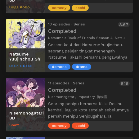
BD
berdansa di festival. Akankah dia mampu
Doga Kobo
comedy
ecchi
melakukannya?
13 episodes · Series
8.67
Completed
Natsume's Book of Friends Season 4, Natsume Yuujinchou Four, Natsume Yuujinchou 4, Natsume Yujincho 4, 夏目友人帳 肆
Season ke 4 dari Natsume Yuujinchou.
seorang pelajar tingkat menengah
Natsume
Natsume Takashi bersama pengawalnya
Yuujinchou Shi
kucing keberuntungan gemuk yaitu
Brain's Base
demons
drama
Madara, masih melewati hari-hari yang
terus berlanjut selama buku
persahabatan masih tertulis banyak
11 episodes · Series
8.16
nama nama youkai …
Completed
perjalanan selama natsume
Nisemonogatari, Impostory, 偽物語
mengembalikan nama nama youkai
Seorang penipu bernama Kaiki Deishu
tersebut semakin kesini semakin
kembali lagi ke kota setelah sebelumnya
Nisemonogatari
menarik…
pernah menipu Senjougahara. Ia
BD
menyebar mantra kutukan di SMP
Shaft
comedy
ecchi
tempat adik Araragi sekolah. Fire Sister
si pembela kebenaran mencoba untuk