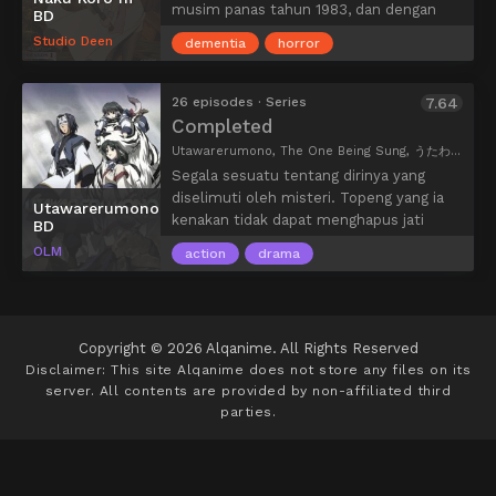
musim panas tahun 1983, dan dengan
BD
cepat menjadi teman yang tak
Studio Deen
dementia
horror
terpisahkan dengan teman sekolah Rena
Ryuuguu, Mion Sonozaki, Satoko Houjou,
dan Rika Furude. Namun, kegelapan
26 episodes · Series
7.64
bersembunyi di balik kehidupan yang
Completed
tampaknya indah yang mereka jalani.
Utawarerumono, The One Being Sung, うたわれるもの
Saat desa mempersiapkan festival
Segala sesuatu tentang dirinya yang
tahunannya, Keiichi belajar tentang
diselimuti oleh misteri. Topeng yang ia
Utawarerumono
legenda lokal yang mengelilinginya. Yang
kenakan tidak dapat menghapus jati
BD
membuatnya ngeri, dia menemukan
dirinya. Masa lalunya tidak bisa ia terima.
OLM
bahwa telah terjadi beberapa
action
drama
Dan kelangsungan hidup orang-orang
pembunuhan dan penghilangan di desa
yang telah memilih dia sebagai pemimpin
dalam beberapa tahun terakhir, dan
mereka. Tapi yanag Hakuoro tidak tahu
bahwa mereka semua tampaknya terkait
adalah bahwa ia terluka parah dan
dengan festival dan dewa pelindung
Copyright © 2026 Alqanime. All Rights Reserved
dibiarkan untuk mati di hutan. Seorang
desa, Oyashiro. Keiichi mencoba bertanya
Disclaimer: This site
Alqanime
does not store any files on its
gadis muda bernama Eruruu
kepada teman-teman barunya tentang
server. All contents are provided by non-affiliated third
menemukannya dan merawatnya hingga
insiden ini, tetapi mereka diam-diam
parties.
kembali sehat. Dia membawanya ke
diam dan menolak untuk memberikan
tanah tandus di mana makhluk aneh
jawaban yang dia butuhkan. Karena
berkeliaran, dewa juga ada, pemerintah
semakin banyak peristiwa aneh terjadi,
yang terlalu kejam kepada penduduknya