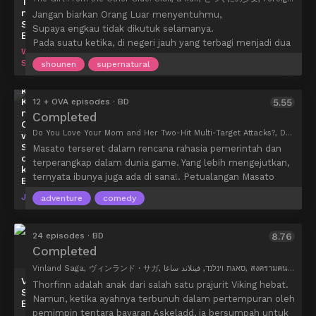
Totsukuni
mengetahui bahan bagus yang bisa dia gunakan, dan dia
Tsuujou
no
Jangan biarkan Orang Luar menyentuhmu,
mengetahui bahwa jenis pasir khusus yang ditemukan di
Kougeki
Shoujo
Supaya engkau tidak dikutuk selamanya.
ga
BD
sepanjang tepi danau di hutan adalah apa yang dia cari.
Pada suatu ketika, di negeri jauh yang terbagi menjadi dua
Zentai
Jadi dia berangkat untuk mengumpulkan pasir… tapi
Wit
Kougeki
alam…
Studio
monster menunggunya di tepi danau! Terlebih lagi, Milim
shounen
supernatural
de
Bagian Luar dijelajahi oleh makhluk teratomorfik yang
mendengar rencananya untuk piknik dan berlari turun dari
Ni-
memiliki kekuatan untuk mengutuk siapa pun yang
kai
langit!
mereka sentuh. Manusia hanya bisa hidup aman di dalam.
Kougeki
12 + OVA episodes · BD
5.55
no
Tapi ketika seorang gadis kecil yang tersesat dari Dalam
Completed
Okaasan
bernama Shiva, dan Orang Luar yang tampak seperti
Do You Love Your Mom and Her Two-Hit Multi-Target Attacks?, Do You Like Your Mom? Her Normal Attack is Two Attacks at Full Power, Okaa-san Online, Okaasan online, 通常攻撃が全体攻撃で二回攻撃のお母さんは好きですか？
wa
binatang iblis yang dikenal sebagai “Guru” memulai hidup
Suki
Masato terseret dalam rencana rahasia pemerintah dan
berdampingan dengan tenang di sisi yang sama di hutan,
desu
terperangkap dalam dunia game. Yang lebih mengejutkan,
ka?
ikatan mereka tampaknya melampaui sifat mereka yang
ternyata ibunya juga ada di sana!. Petualangan Masato
BD
tidak cocok. Ini adalah awal dari cerita rakyat tentang dua
bersama ibunya pun dimulai…
J.C.Staff
orang yang terbuang – satu manusia, satu bukan manusia
adventure
comedy
– yang berlama-lama di senja kabur yang memisahkan
malam dari siang.
24 episodes · BD
8.76
Completed
Vinland Saga, ヴィンランド・サガ, סאגת וינלנד, فينلاند ساغا, สงครามคนทมิฬ
Vinland
Thorfinn adalah anak dari salah satu prajurit Viking hebat.
Saga
Namun, ketika ayahnya terbunuh dalam pertempuran oleh
BD
pemimpin tentara bayaran Askeladd, ia bersumpah untuk