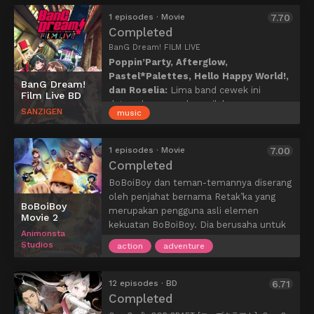
diperlakukan layaknya pahlawan dan
ditugaskan untuk menyelamatkan umat
1 episodes · Movie
7.70
manusia dari kepunahan. Apakah ini akan
Completed
jadi awal dari kisah kepahlawanannya
BanG Dream! FILM LIVE
atau justru akan jadi mimpi buruknya di
Poppin’Party, Afterglow,
dunia yang penuh dengan monster dan
Pastel*Palettes, Hello Happy World!,
BanG Dream!
iblis berbahaya?
dan Roselia:
Lima band cewek ini
Film Live BD
datang bersama dan naik ke panggung
SANZIGEN
music
untuk konser bersama terbesar mereka!
1 episodes · Movie
7.00
Completed
BoBoiBoy dan teman-temannya diserang
oleh penjahat bernama Retak’ka yang
BoBoiBoy
merupakan pengguna asli elemen
Movie 2
kekuatan BoBoiBoy. Dia berusaha untuk
Animonsta
mengambil kembali kekuatan unsurnya
Studios
action
adventure
dari BoBoiBoy untuk menjadi orang yang
paling kuat dan mendominasi galaksi.
Bersama teman-temannya, BoBoiBoy
12 episodes · BD
6.71
harus menemukan cara untuk
Completed
mengalahkan Retak’ka sebelum