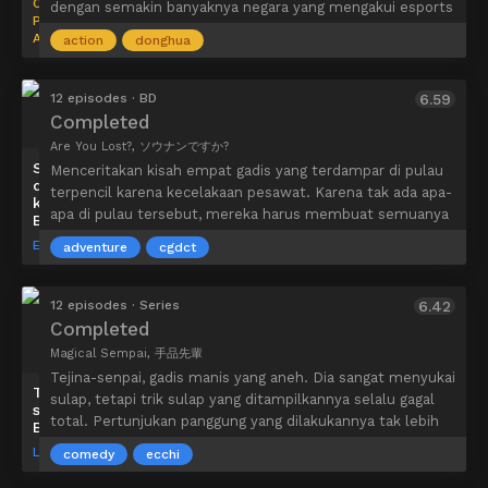
Colored
dengan semakin banyaknya negara yang mengakui esports
Pencil
sebagai olahraga resmi. Kini, di China, persiapan sedang
Animation
action
donghua
dilakukan untuk menggelar liga profesional pertama Glory,
yang akan mencapai puncaknya dalam Glory
Championship.
12 episodes · BD
6.59
Teman-teman Ye Qiu dan Su Muqiu sama-sama bercita-
Completed
cita untuk membangun karier di dunia esports. Namun,
Are You Lost?, ソウナンですか?
karena alasan pribadi, Ye Qiu hingga kini masih ragu untuk
Sounan
Menceritakan kisah empat gadis yang terdampar di pulau
mengejar mimpinya di panggung nasional. Ketika kedua
desu
terpencil karena kecelakaan pesawat. Karena tak ada apa-
ka?
pemuda itu akhirnya sepakat untuk membentuk tim
apa di pulau tersebut, mereka harus membuat semuanya
BD
sendiri, mereka didukung oleh Tao Xuan, bos mereka dan
sendiri. Mereka dihadapkan dalam situasi bertahan hidup
Ezόla
pemilik kafe internet Excellent Era, setelah itu mereka
adventure
cgdct
di mana mereka harus menjalani kehidupan yang berbeda
menamai tim mereka. Dan begitu, Tim Excellent Era
dari biasanya. Mulai dari memakan belalang, membuat
menargetkan untuk mengalahkan semua lawan yang
perangkap, mencari sumber air, dan lain sebagainya.
12 episodes · Series
6.42
menghalangi jalan mereka menuju puncak tertinggi Glory.
Bagaimana nasib mereka selanjutnya?
Completed
Magical Sempai, 手品先輩
Tejina-senpai, gadis manis yang aneh. Dia sangat menyukai
Tejina-
sulap, tetapi trik sulap yang ditampilkannya selalu gagal
senpai
total. Pertunjukan panggung yang dilakukannya tak lebih
BD
dari sekedar komedi. Meskipun begitu, karakter utama
LIDENFILMS
comedy
ecchi
anime ini tak pernah bisa melepaskan pandangannya pada
Tejina-senpai.