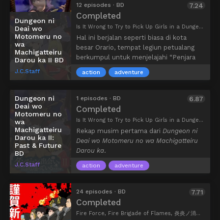
yang mendedikasikan dirinya untuk hidup
12 episodes · BD
7.24
sehat. Begitulah cerita anime binaraga ini
Completed
Dungeon ni
dimulai.
Is It Wrong to Try to Pick Up Girls in a Dungeon? II, ダンジョンに出会いを求めるのは間違っているだろうかII, DanMachi 2nd Season, Is It Wrong That I Want to Meet You in a Dungeon 2nd Season
Deai wo
Motomeru no
Hal ini berjalan seperti biasa di kota
wa
besar Orario, tempat legiun petualang
Machigatteiru
berkumpul untuk menjelajahi “Penjara
Darou ka II BD
Bawah Tanah” yang dipenuhi monster. Di
J.C.Staff
action
adventure
antara mereka adalah Bell Cranel yang
mudah bingung namun berani, satu-
satunya anggota Hestia Familia. Dengan
Dungeon ni
1 episodes · BD
6.87
Deai wo
bantuan pendukung demi-humannya
Completed
Motomeru no
Liliruca Arde dan pandai besi yang
Is It Wrong to Try to Pick Up Girls in a Dungeon? II: Past & Future, ダンジョンに出会いを求めるのは間違っているだろうか 過去と未来[パスト&フューチャー], DanMachi Recap, Dungeon ni Deai wo Motomeru no wa Machigatteiru Darou ka II Episode 0
wa
kompeten Welf Crozzo, Bell telah
Machigatteiru
Rekap musim pertama dari
Dungeon ni
mendapatkan gelar Little Rookie dengan
Darou ka II:
Deai wo Motomeru no wa Machigatteiru
Past & Future
menjadi petualang Orario yang tumbuh
Darou ka
.
BD
paling cepat berkat usahanya dalam level
J.C.Staff
Dungeon yang lebih dalam.
action
adventure
Dungeon ni Deai wo Motomeru no wa
Machigatteiru Darou ka II melanjutkan
24 episodes · BD
7.71
petualangan Bell saat dia mencoba
Completed
untuk membawa kemuliaan bagi dewinya
Fire Force, Fire Brigade of Flames, 炎炎ノ消防隊
dan melindungi orang-orang yang dia