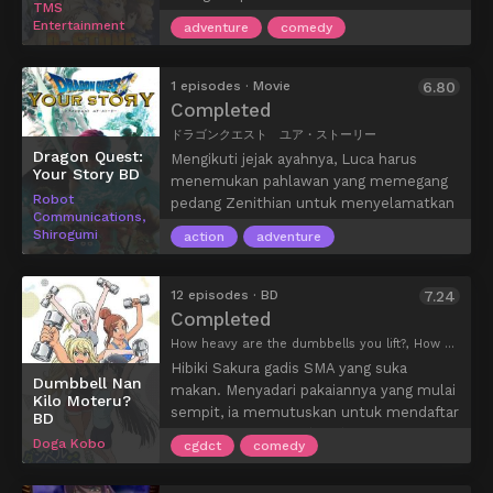
TMS
setelah fenomena misterius yang
Entertainment
adventure
comedy
membuat semua orang di dunia berubah
menjadi batu selama beberapa
milenium.
1 episodes · Movie
6.80
Completed
ドラゴンクエスト ユア・ストーリー
Dragon Quest:
Mengikuti jejak ayahnya, Luca harus
Your Story BD
menemukan pahlawan yang memegang
Robot
pedang Zenithian untuk menyelamatkan
Communications,
ibunya dari Ladja. Berdasarkan cerita dari
Shirogumi
action
adventure
game Dragon Quest V: Hand of the
Heavenly Bride.
12 episodes · BD
7.24
Completed
How heavy are the dumbbells you lift?, How Many Kilograms are the Dumbbells You Lift?, ダンベル何キロ持てる？
Hibiki Sakura gadis SMA yang suka
Dumbbell Nan
makan. Menyadari pakaiannya yang mulai
Kilo Moteru?
sempit, ia memutuskan untuk mendaftar
BD
di pusat kebugaran (gym) terdekat. Di
Doga Kobo
cgdct
comedy
sana ia bertemu dengan Akemi
Souryuuin, ketua OSIS teman kelasnya