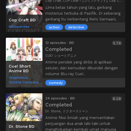
Cop Craft, COP CRAFT [コップクラフト], Cop Craft: Dragnet Mirage Reloaded, COP CRAFT มือปราบ 2 โลก
kekuatannya jatuh ke tangan yang salah.
Lima belas tahun yang lalu, gerbang
misterius terbuka di Pasifik. Di seberang
gerbang itu terbentang Reto Semaani,
Cop Craft BD
dunia alternatif tempat para peri dan
Millepensee
action
detective
monster hidup.
Kota San Teresa, sebuah kota tempat
lebih dari juta imigran tinggal dari kedua
12 episodes · BD
5.78
dunia. “Kota Impian” yang dihuni orang
Completed
kaya maupun orang miskin. Namun, di
CUE! ショートアニメ
balik bayang-bayang, kekacauan,
Anime pendek yang dirilis di aplikasi
Cue! Short
kejahatan merajalela. Narkoba, pelacuran,
seluler, dan kemudian dibundel dengan
Anime BD
dan perdagangan senjata di mana-mana.
volume Blu-ray Cue!.
Graphinica,
Kepolisian Kota San Teresa bertugas
Yumeta Company
comedy
untuk menumpas kejahatan itu. Ketika
detektif Kei Matoba dan kesatria dunia-
alternatif, Tilarna yang berbeda asal dan
24 episodes · BD
8.28
kepribadian bertemu, sebuah insiden
Completed
mencuat. Cerita penuh aksi polisi dari
Dr. Stone, ドクターストーン
dua dunia ini pun dimulai.
Anime fiksi ilmiah yang menceritakan
perjuangan dua anak laki-laki untuk
Dr. Stone BD
menghidupkan kembali umat manusia