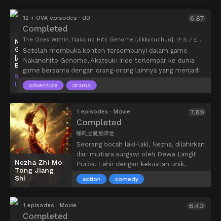
12 + OVA episodes · BD
6.87
Completed
The Ones Within, Naka no Hito Genome [Jikkyouchuu], ナカノヒトゲノム【実況中】
Nakanohito
Genome
Setelah membuka konten tersembunyi dalam game
[Jikkyouchuu]
Nakanohito Genome, Akatsuki Iride terlempar ke dunia
BD
game bersama dengan orang-orang lainnya yang menjadi
SILVER
timnya. Masing-masing dari mereka merupakan spesialis
LINK.
adventure
drama
dalam game tertentu, seperti game pertarungan, game
teka-teki, dan lain-lain. Setelah menyelesaikan level 1,
seorang “pengajar” berkepala dingin mengumpulkan
1 episodes · Movie
7.69
mereka dan menjelaskan bagaimana permainan akan
Completed
berlanjut…
哪吒之魔童降世
Seorang bocah laki-laki, Nezha, dilahirkan
dari mutiara surgawi oleh Dewa Langit
Nezha Zhi Mo
Purba. Lahir dengan kekuatan unik,
Tong Jiang
Nezha mendapati dirinya sebagai orang
Shi
action
comedy
buangan yang dibenci dan ditakuti.
Ditakdirkan oleh ramalan untuk
membawa kehancuran bagi dunia, anak
1 episodes · Movie
6.43
lelaki itu harus memilih antara yang baik
Completed