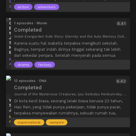
Wit
membalas dendam. Thorfinn kemudian bergabung dengan
Studio
action
adventure
Askeladd agar dapat menantangnya duel, tetapi akhirnya
Violet
ia tertangkap di tengah-tengah peperangan.
Evergarden
Gaiden:
1 episodes · Movie
8.41
Eien
Completed
to
Violet Evergarden Side Story: Eternity and the Auto Memory Doll, ヴァイオレット・エヴァーガーデン 外伝 -永遠と自動手記人形-, Violet Evergarden: Eternity and the Auto Memory Doll
Jidou
Shuki
Karena suatu hal Isabella terpaksa mengikuti sekolah.
Ningyou
Baginya, tempat indah dirinya tinggal sekarang tak lebih
BD
dari sekedar penjara. Setelah menyerah pada semua
Kyoto
harapan dan masa depannya, ia bertemu dengan gurunya
Animation
drama
fantasy
yang baru, Violet Evergarden.
13 episodes · ONA
6.42
Completed
Journal of the Mysterious Creatures, Ijou Seibutsu Kenbunroku, The Record of Unusual Creatures, Fantastic Creatures' Travelogue, Abnormal Creature Memoirs, 異常生物見聞録
Yichang
Di kota kecil biasa, seorang lelaki biasa berusia 23 tahun,
Shengwu
Hao Ren, yang tidak punya pekerjaan, tidak punya pacar,
Jianwenlu
terpaksa menyewakan rumahnya, sebuah rumah tua,
None
karena tekanan hidup. Cerita harian yang lucu ini terjadi
found
supernatural
vampire
antara pemilik Hao Ren dan beberapa penyewa anehnya.
Di mana mereka melakukan perjalanan di seluruh alam