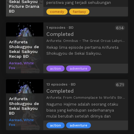
Sekai Saikyou
peristiwa yang terjadi sehubungan
Picture Drama
dengan Anime. Episode ini awalnya
BD
comedy
fantasy
diposting di halaman Twitter resmi serial
tersebut setiap minggu yang bertepatan
dengan debut setiap episode anime, dan
1 episodes · BD
6.14
kemudian dimasukkan dalam set Blu-ray
Completed
BOX. Pengisi suara untuk Drama Gambar
Arifureta: Omnibus - The Great Orcus Labyrinth, ありふれた職業で世界最強 総集編 オルクス大迷宮, Arifureta: From Commonplace to World's Strongest Recap
Arifureta
sama dengan pengisi suara Anime.
Shokugyou de
Rekap lima episode pertama Arifureta
Sekai Saikyou
Shokugyou de Sekai Saikyou.
Recap BD
Asread, White
Fox
action
adventure
13 episodes · BD
6.71
Completed
Arifureta: From Commonplace to World's Strongest, ありふれた職業で世界最強, From Common Job Class to the Strongest in the World
Arifureta
Shokugyou de
Nagumo Hajime adalah seorang otaku
Sekai Saikyou
biasa yang kehidupan sederhananya
BD
mulai berubah setelah dirinya dan
Asread, White
teman-teman kelasnya tiba-tiba
Fox
action
adventure
terseret ke dunia fantasi. Mereka