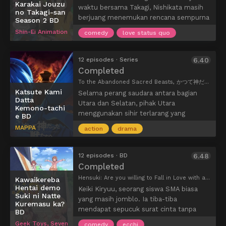
sumber daya terbatas, mereka harus
Karakai Jouzu
waktu bersama Takagi, Nishikata masih
no Takagi-san
bertahan dalam perjalanan panjang dan
berjuang menemukan rencana sempurna
Season 2 BD
bahaya yang mungkin muncul di Astra.
untuk mengalahkan penggoda ahli. Adu
Shin-Ei Animation
comedy
love status quo
kecerdasan, adu ketangkasan fisik, ujian
keberanian—strategi apa pun yang ia
terapkan untuk mengungkap
12 episodes · Series
6.40
kelemahannya tidak ada gunanya.
Completed
Sebaliknya, upaya menyedihkan Nishikata
To the Abandoned Sacred Beasts, かつて神だった獣たちへ
hanya mengungkap lebih banyak
Katsute Kami
Selama perang saudara antara bagian
kekurangannya sendiri, yang
Datta
Utara dan Selatan, pihak Utara
Kemono-tachi
dimanfaatkan Takagi untuk menjadi
menggunakan sihir terlarang yang
e BD
semakin berani dalam upaya
mengubah prajurit mereka menjadi
MAPPA
menggodanya. Yang lebih buruk lagi bagi
action
drama
makhluk mengerikan yang dikenal
Nishikata, rumor tentang dia dan Takagi
sebagai Inkarnasi. Dengan mengorbankan
mungkin telah menyebar di kelas karena
sisi kemanusiaan, mereka mendapatkan
12 episodes · BD
6.48
seringnya interaksi di antara mereka.
kekuatan besar untuk mengalahkan
Completed
Namun, Nishikata yang optimis percaya
musuh. Setelah perang, orang-orang
Hensuki: Are you willing to Fall in Love with a Pervert, as long as she's a Cutie?, Would you love a pervert as long as she's cute?, 可愛ければ変態でも好きになってくれますか？
bahwa kebijaksanaan muncul seiring
Kawaikereba
takut akan Inkarnasi dan menjauhi
Hentai demo
bertambahnya usia dan seiring
Keiki Kiryuu, seorang siswa SMA biasa
mereka, bahkan beberapa ada yang
Suki ni Natte
berjalannya waktu, pengalamannya
yang masih jomblo. Ia tiba-tiba
Kuremasu ka?
dibunuh. Beberapa tahun kemudian di
dengan godaan terus-menerus pada
mendapat sepucuk surat cinta tanpa
BD
sebuah kota antah berantah, Nancy
akhirnya akan membuahkan hasil,
nama dan juga celana dalam. Siapakah
Geek Toys, Seven
Schaal Bancroft menemukan targetnya
comedy
ecchi