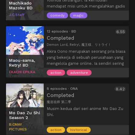
Yoshida terbangun. Ia kemudian
Machikado
Waver , bersama murid misteriusnya,
mendapat misi untuk mengalahkan gadis
Mazoku BD
Gray, menangani serangkaian kasus yang
penyihir. Yuuko bertemu dengan Momo
J.C.Staff
ditugaskan oleh Reines dan Asosiasi
comedy
magic
Chiyoda dan menantangnya bertarung,
Penyihir. Dengan setiap kasus yang
tetapi kalah dengan cepat karena
terbukti lebih kompleks dari yang
kurangnya kekuatan. Sejak itu, sebagai
12 episodes · BD
6.55
sebelumnya, mungkinkah ada lebih
iblis Yuuko berjuang melawan Momo.
Completed
banyak hal di Menara Jam yang tidak
Namun, karena berbagai hal mereka
Demon Lord, Retry!, 魔王様、リトライ！
terlihat, dan rahasia apa yang
berkerja sama dalam melindungi
disembunyikan Reines?
Akira Oono merupakan seorang pria biasa
perdamaian kota Tama.
yang bekerja di sebuah perusahaan yang
Maou-sama,
mengelola game online. Ia sendiri sering
Retry! BD
bermain dengan nama karakter Maou
EKACHI EPILKA
action
adventure
(Raja Kegelapan). Suatu hari, ketika login,
ia terseret ke dunia fantasi dan benar-
benar menjadi Maou. Di sana ia bertemu
8 episodes · ONA
8.42
dengan seorang gadis, dan memulai
Completed
petualangan bersamanya. Namun, karena
魔道祖师 第二季
kekuatannya yang luar biasa, ia diincar
Musim kedua dari seri anime Mo Dao Zu
banyak pihak dan sering membawa
Mo Dao Zu Shi
Shi.
Season 2
masalah ke mana pun ia pergi.
B.CMAY
PICTURES
action
historical