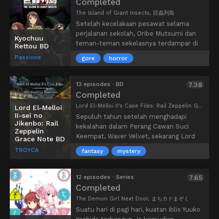
Completed
mereka dihadapkan dengan ancaman
The Island of Giant Insects, 巨蟲列島
terbesar mereka! Apa yang akan terjadi
Setelah kecelakaan pesawat selama
dengan kehidupan petualang Kazuma
perjalanan sekolah, Oribe Mutsumi dan
Kyochuu
yang biasa-biasa saja di dunia lain?
teman-teman sekelasnya terdampar di
Rettou BD
sebuah pulau yang tampaknya sepi.
Passione
gore
horror
Mutsumi menemukan para penyintas
lainnya, dan menggunakan
pengetahuannya tentang alam liar untuk
13 episodes · BD
7.38
menolong mereka. Dia berharap bahwa
Completed
mereka akan diselamatkan dalam waktu
Lord El-Melloi II's Case Files: Rail Zeppelin Grace Note, ロード・エルメロイⅡ世の事件簿 -魔眼蒐集列車 Grace note-
Lord El-Melloi
sekitar tiga hari, yang tampaknya tidak
II-sei no
Sepuluh tahun setelah menghadapi
terlalu lama. Namun, dia tidak
Jikenbo: Rail
kekalahan dalam Perang Cawan Suci
Zeppelin
memperhitungkan fakta bahwa pulau itu
Keempat, Waver Velvet, sekarang Lord
Grace Note BD
dihuni oleh serangga pembunuh raksasa.
El-Melloi II, mengajar kelas di Menara
TROYCA
Pengetahuannya tentang kupu-kupu,
fantasy
mystery
Jam—pusat pendidikan bagi para
tawon, dan banyak lagi mungkin satu-
penyihir. Namun, status barunya sebagai
satunya hal yang akan membantu
Lord disertai dengan peringatan: patuhi
12 episodes · Series
7.65
teman-teman sekelasnya untuk
perintah Reines, adik perempuan
Completed
bertahan hidup untuk diselamatkan!
mendiang Kayneth El-Melloi, hingga dia
The Demon Girl Next Door, まちカドまぞく
cukup umur untuk memerintah Keluarga
Suatu hari di pagi hari, kuatan iblis Yuuko
El-Melloi.