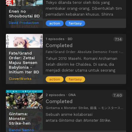
sayangi. Namun, berbagai familia dan
Tokyo dilanda teror oleh iblis yang
dewa di seluruh kota mulai
membakar orang-orang. Dibentuklah tim
Enen no
memperhatikan pencapaiannya dan
pemadam kebakaran khusus. Shinra
Shouboutai BD
berupaya menambahkannya ke peringkat
Kusakabe, seorang anak laki-laki yang
David Production
action
fantasy
mereka.
memiliki kekuatan dapat berlari secepat
roket. Ia bergabung dalam Pasukan
Pemadam Kebakaran Khusus 8. Bisakah
1 episodes · BD
7.14
Pasukan Pemadam Kebakaran dapat
Completed
menemukan sumber dari teror aneh ini
Fate/Grand Order: Absolute Demonic Front - Babylonia Initium Iter, Fate/Grand Order -絶対魔獣戦線バビロニア- Initium Iter, Fate/Grand Order: Zettai Majuu Sensen Babylonia Episode 0
Fate/Grand
dan menghentikannya?
Order: Zettai
Tahun 2010 Masehi. Romani Archaman
Majuu Sensen
telah dikirim ke Chaldea. Di sana, dia
Babylonia -
menjadi dokter utama untuk seorang
Initium Iter BD
gadis muda. Mash Kyrielight, eksperimen
CloverWorks
action
fantasy
pemanggilan kedua Chaldea yang sukses,
tertarik dengan kata “Senpai”. Interaksi
antara keduanya memberi Mash alasan
2 episodes · ONA
7.40
untuk berharap. Harapan itu menjadi
Completed
gelombang dan mulai menyebar. Itulah
Gintama x Monster Strike, 銀魂 ～モンスターストライク編～
kisah Anda, kisah tentang “seseorang”
Gintama:
Sebuah anime kolaborasi
yang normal. Kisah di awal perjalanan
Monster
antara
Gintama
dan
Monster Strike
.
Strike-hen
yang merangkai masa depan.
Bandai Namco