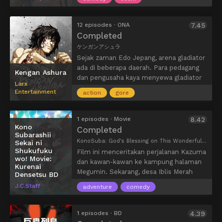
membawanya ke momen kemenangan
sebenarnya Cinderella yang
— lelaki yang bertanggung jawab atas
yang ditunggu-tunggu. Oleh karena itu,
meninggalkan celana dalam untuknya?
kematian ayahnya yang berinkarnasi.
Nishikata terus berusaha melakukan hal
Keiki pun mulai mencari satu persatu
12 episodes · ONA
7.45
yang tampaknya mustahil—mengakali
gadis H (aneh) di sekitarnya.
Completed
Takagi dan membuatnya tersipu malu.
ケンガンアシュラ
Sejak zaman Edo Jepang, arena gladiator
ada di beberapa daerah. Para pedagang
Kengan Ashura
dan pengusaha kaya menyewa gladiator
Larx
untuk bertarung dalam pertempuran
Entertainment
action
gore
tangan kosong untuk mendapatkan
semuanya. Ouma Toki yang dijuluki
“Ashura” bergabung dalam arena ini dan
1 episodes · Movie
8.42
Kono
menghancurkan lawan-lawannya.
Completed
Subarashii
Kemampuan mengagumkannya dalam
KonoSuba: God's Blessing on This Wonderful World! - Legend of Crimson, KonoSuba Movie, Eiga Kono Subarashii Sekai ni Shukufuku wo!, Kono Subarashii Sekai ni Shukufuku wo! Movie, 映画 この素晴らしい世界に祝福を！紅伝説
Sekai ni
menghancurkan musuh-musuhnya
Shukufuku
Film ini menceritakan perjalanan Kazuma
menarik perhatian pengusaha besar,
wo! Movie:
dan kawan-kawan ke kampung halaman
Kurenai
termasuk Hideki Nogi, ketua dari Nogi
Megumin. Sekarang, desa Iblis Merah
Densetsu BD
Group.
tempat Megumin dan Yun’yun berasal
J.C.Staff
adventure
comedy
menghadapi ancaman yang bisa berakhir.
Kazuma dan kelompoknya mengikuti
Yun’yun, yang kembali ke desa Iblis Merah
1 episodes · BD
4.39
berniat menyelamatkannya … ketika