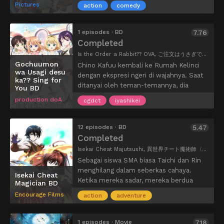
Pictures
action
comedy
1 episodes · BD
7.76
Completed
Is the Order a Rabbit?? OVA, ご注文はうさぎですか?? ~Sing For You~, Gochuumon wa Usagi desu ka? OVA, GochiUsa OVA
Gochuumon
Chino Kafuu kembali ke Rumah Kelinci
wa Usagi desu
dengan ekspresi ngeri di wajahnya. Saat
ka?? Sing for
ditanyai oleh teman-temannya, dia
You BD
menjelaskan kepada mereka bahwa dia
production doA
cgdct
iyashikei
baru saja setuju untuk menyanyikan
bagian solo dari sebuah lagu untuk
upacara kelulusan kelasnya. Meskipun
12 episodes · BD
5.47
mereka mengucapkan selamat kepada
Completed
temannya atas peran pentingnya, Chino
Isekai Cheat Majutsushi, 異世界チート魔術師〈マジシャン〉
mengungkapkan bahwa dia mengalami
Sebagai siswa SMA biasa Taichi dan Rin
demam panggung, tetapi bertekad untuk
menghilang dalam seberkas cahaya.
Isekai Cheat
mengatasinya sebelum upacara
Ketika mereka sadar, mereka berdua
Magician BD
berlangsung. Dengan dukungan teman-
sudah berada di dunia pedang dan sihir.
Encourage Films
temannya dan pelatihan khusus dari Rize
action
adventure
Akhirnya lolos setelah mengalami
Tedeza, akankah Chino dapat
serangan monster, mengikuti saran dari
mengatasinya demam panggung?
para petualang, mereka menuju jalan
1 episodes · Movie
7.18