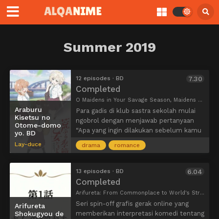
Summer 2019
12 episodes · BD
7.30
Completed
O Maidens in Your Savage Season, Maidens of the Savage Season, 荒ぶる季節の乙女どもよ。
Araburu
Para gadis di klub sastra sekolah mulai
Kisetsu no
ngobrol dengan menjawab pertanyaan
Otome-domo
“Apa yang ingin dilakukan sebelum kamu
yo. BD
mati?”. Salah satu gadis itu menjawab,
Lay-duce
drama
romance
“Seks”. Sebuah kata yang memulai kisah
para gadis yang memiliki kepribadian
berbeda-beda ini menuju tangga
13 episodes · BD
6.04
kedewasaan.
Completed
Arifureta: From Commonplace to World's Strongest Picture Drama, ありふれた職業で世界最強 ピクチャードラマ
Seri spin-off grafis gerak online yang
Arifureta
Shokugyou de
memberikan interpretasi komedi tentang