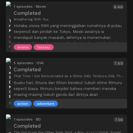
1 episodes · Movie
8.46
Completed
Weathering With You
Tenki
no
Hotaka, siswa SMA yang meninggalkan rumahnya di pulau
Ko
terpencil dan pindah ke Tokyo. Meski awalnya ia
CoMix
mendapat banyak masalah, akhirnya ia menemukan
Wave
pekerjaan baru sebagai penulis di sebuah majalah okultis.
Films
drama
fantasy
Suatu hari, di sudut kota yang padat dan sibuk, Hotaka
bertemu dengan seorang gadis bernama Hina. Gadis itu
memiliki kekuatan misterius yang dapat menghentikan
5 episodes · OVA
7.49
hujan dan membuat cuaca cerah.
Tensei
Completed
shitara
That Time I Got Reincarnated as a Slime OAD, TenSura OVA, That Time I Got Reincarnated as a Slime OVA, Tensei shitara Slime Datta Ken Gaiden, That Time I Got Reincarnated as a Slime Extra, 転生したらスライムだった件 OVA
Slime
Datta
Suatu hari, Shuna dan Shion berebut tubuh slime Rimuru
Ken
seperti biasa. Rimuru berpikir bahwa memberi mereka
OVA
masing-masing tubuh ganda dari dirinya akan
BD
menyelesaikan konflik, tapi ketika dia membayangkan
8bit
action
adventure
beberapa temannya yang lain memintanya melakukan hal
yang sama untuk mereka, dia segera membatalkan
rencana itu. Kemudian ia mendapat ide untuk membuat
1 episodes · BD
7.56
bantalan berbentuk slime miliknya. Dia berkeliling
Completed
Tempest untuk melihat apakah teman-temannya
The Girl From the Other Side: Siúil, a Rún, とつくにの少女, Foreign Girl