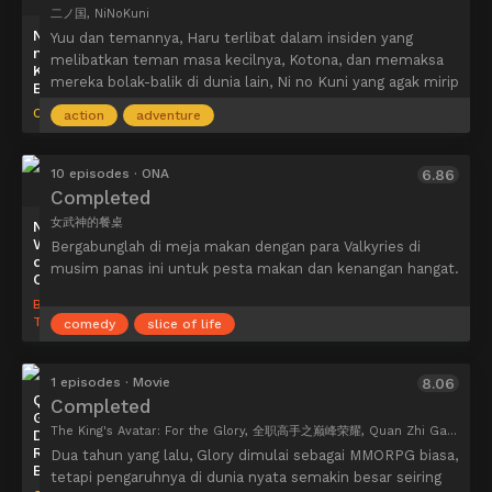
dan yang jahat untuk mematahkan
二ノ国, NiNoKuni
belenggu nasib dan menjadi pahlawan.
Ni
Yuu dan temannya, Haru terlibat dalam insiden yang
no
melibatkan teman masa kecilnya, Kotona, dan memaksa
Kuni
mereka bolak-balik di dunia lain, Ni no Kuni yang agak mirip
BD
dengan dunia nyata. Ketika hidup Kotona dalam bahaya,
OLM
action
adventure
apa yang harus mereka lakukan untuk menyelamatkannya
di Ni no Kuni ini?
10 episodes · ONA
6.86
Completed
女武神的餐桌
Nu
Wushen
Bergabunglah di meja makan dengan para Valkyries di
de
musim panas ini untuk pesta makan dan kenangan hangat.
Canzhuo
Blade,
Thundray
comedy
slice of life
1 episodes · Movie
8.06
Quanzhi
Completed
Gaoshou:
The King's Avatar: For the Glory, 全职高手之巅峰荣耀, Quan Zhi Gao Shou Movie, Full-Time Expert Movie, Master of Skills Movie, The King's Avatar Movie
Dianfeng
Rongyao
Dua tahun yang lalu, Glory dimulai sebagai MMORPG biasa,
BD
tetapi pengaruhnya di dunia nyata semakin besar seiring