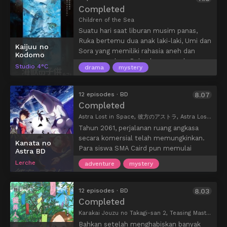
Gochuumon wa Usagi Desu ka ??: Sing
menuju guild. Di guild, mereka berdua
Completed
for You
adalah cerita pendek yang sehat
menemukan bahwa mereka memiliki
Children of the Sea
dan menghangatkan hati yang
sihir yang sangat kuat. Dengan demikian
Suatu hari saat liburan musim panas,
menampilkan Chino dan gadis-gadis lain
siswa sekolah menengah biasa berubah
Ruka bertemu dua anak laki-laki, Umi dan
dari kafe.
Kaijuu no
menjadi penipu terkuat …
Sora yang memiliki rahasia aneh dan
Kodomo
mengagumkan. Ruka dan orang dewasa
Studio 4°C
drama
mystery
yang mengenal mereka terjalin dalam
hubungan yang rumit…
Sementara itu, anomali yang tak dapat
12 episodes · BD
8.07
dijelaskan terjadi di seluruh dunia, semua
Completed
ikan tiba-tiba menghilang.
Astra Lost in Space, 彼方のアストラ, Astra Lost in Space
Tahun 2061, perjalanan ruang angkasa
secara komersial telah memungkinkan.
Kanata no
Para siswa SMA Caird pun memulai
Astra BD
Camp Planet mereka. Namun, setelah
Lerche
adventure
mystery
Grup B5 tiba di lokasi camp, bola cahaya
misterius melempar 9 anggota ke
tempat yang jaraknya 5012 tahun cahaya
12 episodes · BD
8.03
dari planet asal. Beruntung mereka
Completed
menemukan pesawat ruang angkasa tua
Karakai Jouzu no Takagi-san 2, Teasing Master Takagi-san 2, からかい上手の高木さん2, Skilled Teaser Takagi-san 2nd Season, Karakai Jouzu no Takagi-san Second Season
tak berawak di dekat mereka. Dengan
Bahkan setelah menghabiskan banyak