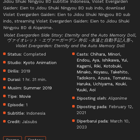
Jidou Shuki Ningyou BD subtitle Indonesia, Violet Evergarden
Gaiden: Eien to Jidou Shuki Ningyou BD sub indo, download
Violet Evergarden Gaiden: Eien to Jidou Shuki Ningyou BD sub
indo, streaming Violet Evergarden Gaiden: Eien to Jidou Shuki
Ningyou BD di Alqanime.
Violet Evergarden Side Story: Eternity and the Auto Memory Doll,
ヴァイオレット・エヴァーガーデン 外伝 -永遠と自動手記人形-,
Violet Evergarden: Eternity and the Auto Memory Doll
Status:
Completed
Casts:
Chihara, Minori
,
Endou, Aya
,
Ishikawa, Yui
,
Studio:
Kyoto Animation
Kagami, Riki
,
Kotobuki,
Dirilis:
2019
Minako
,
Koyasu, Takehito
,
Tadokoro, Azusa
,
Tomatsu,
Durasi:
1 hr. 31 min.
Haruka
,
Uchiyama, Kouki
,
Musim:
Summer 2019
Yuuki, Aoi
Tipe:
Movie
Diposting oleh:
Alqanime
Episode:
1
Diposting pada:
February 12,
2021
Subtitle:
Indonesia
Diperbarui pada:
March 10,
Credit:
Jalsubs
2023