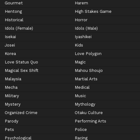
Gourmet
Harem
Hentong
High Stakes Game
Historical
Horror
Idols (Female)
Idols (Male)
Isekai
Iyashikei
Josei
Kids
Korea
Love Polygon
Love Status Quo
Magic
Magical Sex Shift
Mahou Shoujo
Malaysia
Martial Arts
Mecha
Medical
Military
Music
Mystery
Mythology
Organized Crime
Otaku Culture
Parody
Performing Arts
Pets
Police
Psychological
Racing