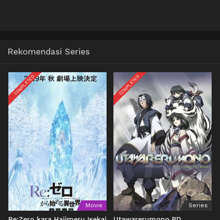
Rekomendasi Series
COMPLETED
COMPLETED
Movie
Series
Re:Zero kara Hajimeru Isekai
Utawarerumono BD