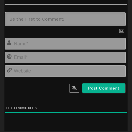
Na
Em
We
0
COMMENTS