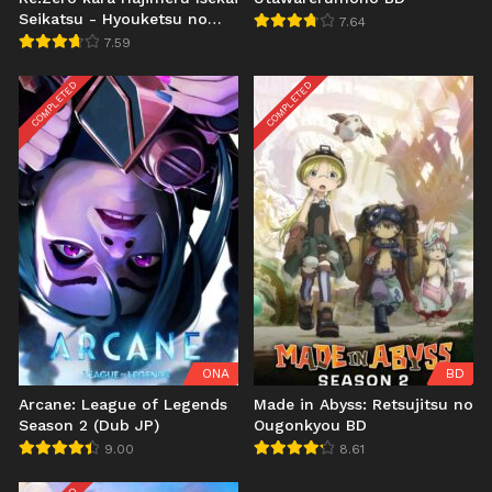
Seikatsu - Hyouketsu no
7.64
Kizuna BD
7.59
COMPLETED
COMPLETED
ONA
BD
Arcane: League of Legends
Made in Abyss: Retsujitsu no
Season 2 (Dub JP)
Ougonkyou BD
9.00
8.61