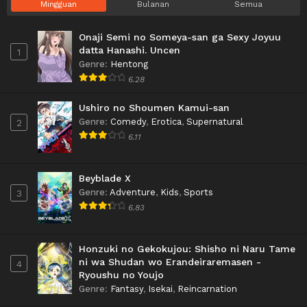
Mingguan
Bulanan
Semua
Onaji Semi no Someya-san ga Sexy Joyuu
datta Hanashi. Uncen
1
Genre
:
Hentong
6.28
Ushiro no Shoumen Kamui-san
Genre
:
Comedy
,
Erotica
,
Supernatural
2
6.11
Beyblade X
Genre
:
Adventure
,
Kids
,
Sports
3
6.83
Honzuki no Gekokujou: Shisho ni Naru Tame
ni wa Shudan wo Erandeiraremasen -
4
Ryoushu no Youjo
Genre
:
Fantasy
,
Isekai
,
Reincarnation