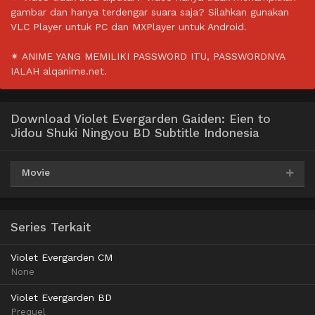
gambar dan hanya terdengar suara saja? Silahkan gunakan
VLC Player untuk PC dan MXPlayer untuk Android.
✴ ANIME YANG MEMILIKI PASSWORD ITU, PASSWORDNYA
IALAH alqanime.net.
Download Violet Evergarden Gaiden: Eien to
Jidou Shuki Ningyou BD Subtitle Indonesia
Movie
AceFile
MediaFire
Mega
Uptobox
360p
Series Terkait
AceFile
MediaFire
Mega
Uptobox
480p
Violet Evergarden CM
None
AceFile
MediaFire
Mega
Uptobox
720p
Violet Evergarden BD
Prequel