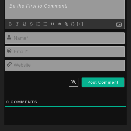
{}
[+]
Na
Em
We
0
COMMENTS