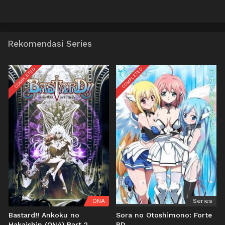
Rekomendasi Series
COMPLETED
COMPLETED
ONA
Series
Bastard!! Ankoku no
Sora no Otoshimono: Forte
Hakaishin (ONA) Part 2
BD