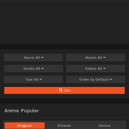
Genre
All
Musim
All
Studio
All
Status
All
Tipe
All
Order by
Default
Cari
Anime Populer
Mingguan
Bulanan
Semua