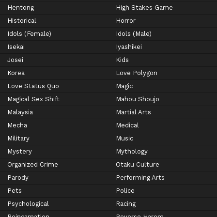
Hentong
High Stakes Game
Historical
Horror
Idols (Female)
Idols (Male)
Isekai
Iyashikei
Josei
Kids
Korea
Love Polygon
Love Status Quo
Magic
Magical Sex Shift
Mahou Shoujo
Malaysia
Martial Arts
Mecha
Medical
Military
Music
Mystery
Mythology
Organized Crime
Otaku Culture
Parody
Performing Arts
Pets
Police
Psychological
Racing
Reincarnation
Reverse Harem