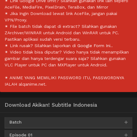
✴ Link Google Drive limit? Silahkan gunakan link lain seperti
AceFile, MediaFire, PixelDrain, TeraBox, dan Mirror
✴ Jika Ingin Download lewat link AceFile, jangan pakai
VPN/Proxy.
✴ File batch tidak dapat di extract? Silahkan gunakan
ZArchiver/WINRAR untuk Android dan WinRAR untuk PC.
Pastikan aplikasi sudah versi terbaru.
✴ Link rusak? Silahkan laporkan di
Google Form Ini.
.
✴ Video tidak bisa diputar? Video hanya tidak menampilkan
gambar dan hanya terdengar suara saja? Silahkan gunakan
VLC Player untuk PC dan MXPlayer untuk Android.
✴ ANIME YANG MEMILIKI PASSWORD ITU, PASSWORDNYA
IALAH alqanime.net.
Download Akikan! Subtitle Indonesia
Batch
Episode 01
Google Drive
AceFile
HxFile
360p