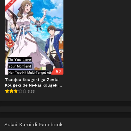
BD
Tsuujou Kougeki ga Zentai
Kougeki de Ni-kai Kougeki
no Okaasan wa Suki desu
5.55
ka? BD
Sukai Kami di Facebook