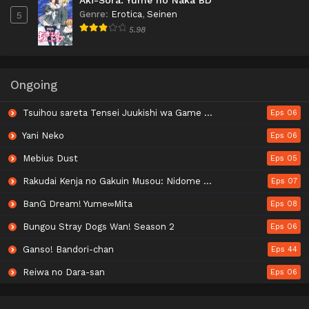
Genre
:
Erotica
,
Seinen
5
5.98
Ongoing
Tsuihou sareta Tensei Juukishi wa Game Chishiki de Musou suru
Eps 06
Yani Neko
Eps 06
Mebius Dust
Eps 05
Rakudai Kenja no Gakuin Musou: Nidome no Tensei, S-Rank Cheat Majutsushi Boukenroku
Eps 07
BanG Dream! Yume∞Mita
Eps 08
Bungou Stray Dogs Wan! Season 2
Eps 06
Ganso! Bandori-chan
Eps 44
Reiwa no Dara-san
Eps 06