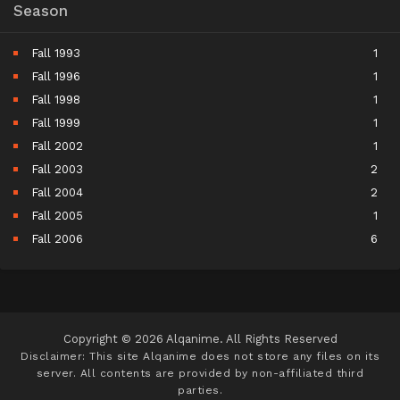
Season
Fall 1993
1
Fall 1996
1
Fall 1998
1
Fall 1999
1
Fall 2002
1
Fall 2003
2
Fall 2004
2
Fall 2005
1
Fall 2006
6
Fall 2007
5
Fall 2008
9
Fall 2009
10
Fall 2010
11
Copyright © 2026 Alqanime. All Rights Reserved
Fall 2011
15
Disclaimer: This site
Alqanime
does not store any files on its
server. All contents are provided by non-affiliated third
Fall 2012
17
parties.