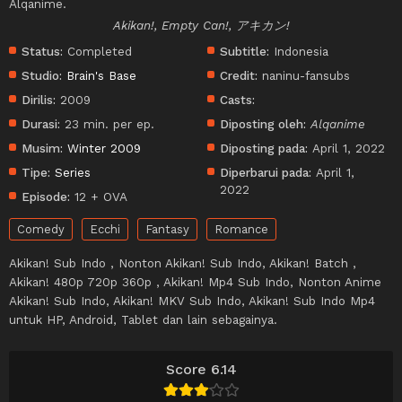
Alqanime.
Akikan!, Empty Can!, アキカン!
Status:
Completed
Subtitle:
Indonesia
Studio:
Brain's Base
Credit:
naninu-fansubs
Dirilis:
2009
Casts:
Durasi:
23 min. per ep.
Diposting oleh:
Alqanime
Musim:
Winter 2009
Diposting pada:
April 1, 2022
Tipe:
Series
Diperbarui pada:
April 1,
2022
Episode:
12 + OVA
Comedy
Ecchi
Fantasy
Romance
Akikan! Sub Indo , Nonton Akikan! Sub Indo, Akikan! Batch ,
Akikan! 480p 720p 360p , Akikan! Mp4 Sub Indo, Nonton Anime
Akikan! Sub Indo, Akikan! MKV Sub Indo, Akikan! Sub Indo Mp4
untuk HP, Android, Tablet dan lain sebagainya.
Score 6.14