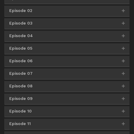
Episode 02
AceFile
HxFile
360p
Google Drive
AceFile
HxFile
480p
Episode 03
AceFile
HxFile
360p
AceFile
HxFile
480p
Episode 04
AceFile
HxFile
360p
AceFile
HxFile
480p
Episode 05
AceFile
HxFile
360p
AceFile
HxFile
480p
Episode 06
AceFile
HxFile
360p
AceFile
HxFile
480p
Episode 07
AceFile
HxFile
360p
AceFile
HxFile
480p
Episode 08
AceFile
HxFile
360p
AceFile
HxFile
480p
Episode 09
AceFile
HxFile
360p
AceFile
HxFile
480p
Episode 10
AceFile
HxFile
360p
AceFile
HxFile
480p
Episode 11
AceFile
HxFile
360p
AceFile
HxFile
480p