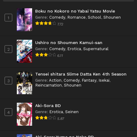
Boku no Kokoro no Yabai Yatsu Movie
Genre
:
Comedy
,
Romance
,
School
,
Shounen
1
7.72
Ushiro no Shoumen Kamui-san
Genre
:
Comedy
,
Erotica
,
Supernatural
2
6.11
Tensei shitara Slime Datta Ken 4th Season
Genre
:
Action
,
Comedy
,
Fantasy
,
Isekai
,
3
Reincarnation
,
Shounen
Aki-Sora BD
Genre
:
Erotica
,
Seinen
4
5.87
Aki-Sora: Yume no Naka BD