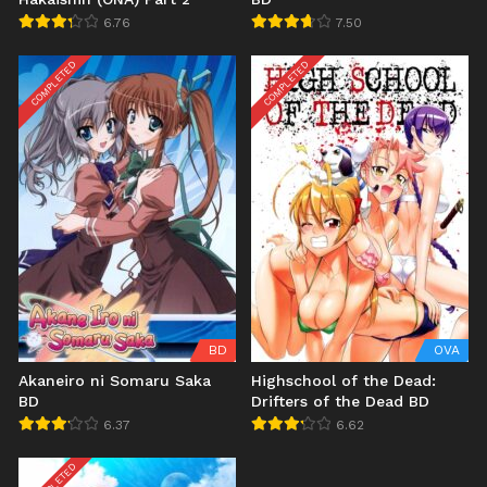
6.76
7.50
COMPLETED
COMPLETED
BD
OVA
Akaneiro ni Somaru Saka
Highschool of the Dead:
BD
Drifters of the Dead BD
6.37
6.62
COMPLETED