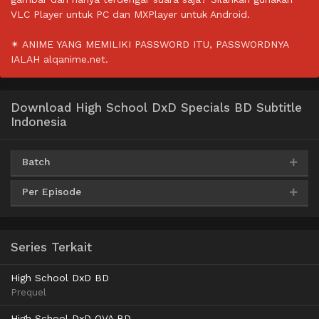
VLC Player untuk PC dan MXPlayer untuk Android.
✴ ANIME YANG MEMILIKI PASSWORD ITU, PASSWORDNYA
IALAH alqanime.net.
Download High School DxD Specials BD Subtitle
Indonesia
Batch
Per Episode
AceFile
MediaFire
Mega
PixelDrain
360p
Qiwi
MediaFire
Archivd
360p
Series Terkait
AceFile
MediaFire
Mega
PixelDrain
MediaFire
Archivd
480p
480p
High School DxD BD
Qiwi
Prequel
MediaFire
Archivd
720p
High School DxD OVA BD