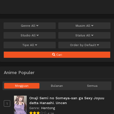
Genre
All
Musim
All
Studio
All
Status
All
Tipe
All
Order by
Default
Cari
Anime Populer
Mingguan
Bulanan
Semua
Onaji Semi no Someya-san ga Sexy Joyuu
datta Hanashi. Uncen
1
Genre
:
Hentong
6.28