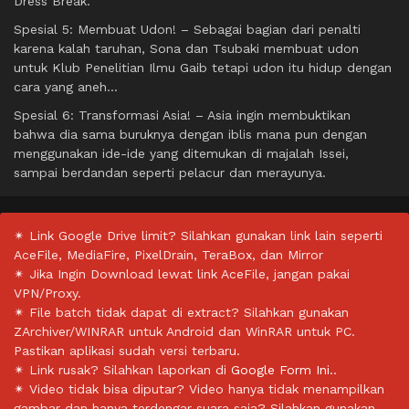
Dress Break.
Spesial 5: Membuat Udon! – Sebagai bagian dari penalti
karena kalah taruhan, Sona dan Tsubaki membuat udon
untuk Klub Penelitian Ilmu Gaib tetapi udon itu hidup dengan
cara yang aneh…
Spesial 6: Transformasi Asia! – Asia ingin membuktikan
bahwa dia sama buruknya dengan iblis mana pun dengan
menggunakan ide-ide yang ditemukan di majalah Issei,
sampai berdandan seperti pelacur dan merayunya.
✴ Link Google Drive limit? Silahkan gunakan link lain seperti
AceFile, MediaFire, PixelDrain, TeraBox, dan Mirror
✴ Jika Ingin Download lewat link AceFile, jangan pakai
VPN/Proxy.
✴ File batch tidak dapat di extract? Silahkan gunakan
ZArchiver/WINRAR untuk Android dan WinRAR untuk PC.
Pastikan aplikasi sudah versi terbaru.
✴ Link rusak? Silahkan laporkan di
Google Form Ini.
.
✴ Video tidak bisa diputar? Video hanya tidak menampilkan
gambar dan hanya terdengar suara saja? Silahkan gunakan