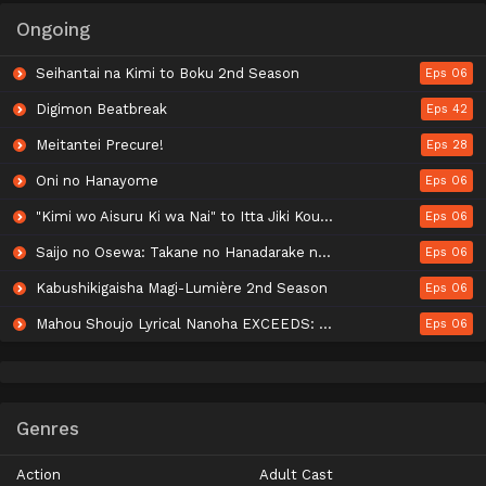
Ongoing
Seihantai na Kimi to Boku 2nd Season
Eps 06
Digimon Beatbreak
Eps 42
Meitantei Precure!
Eps 28
Oni no Hanayome
Eps 06
"Kimi wo Aisuru Ki wa Nai" to Itta Jiki Koushaku-sama ga Nazeka Dekiai shitekimasu
Eps 06
Saijo no Osewa: Takane no Hanadarake na Meimonkou de, Gakuin Ichi no Ojousama (Seikatsu Nouryoku Kaimu) wo Kagenagara Osewa suru Koto ni Narimashita
Eps 06
Kabushikigaisha Magi-Lumière 2nd Season
Eps 06
Mahou Shoujo Lyrical Nanoha EXCEEDS: Gun Blaze Vengeance
Eps 06
Genres
Action
Adult Cast