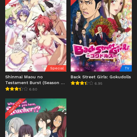
Special
TV
Shinmai Maou no
Back Street Girls: Gokudolls
Testament Burst (Season 2)
6.95
Specials BD
6.80
COMPLETED