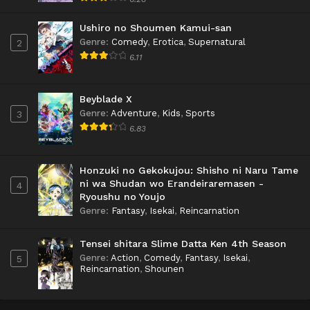
Ushiro no Shoumen Kamui-san
Genre
:
Comedy
,
Erotica
,
Supernatural
2
6.11
Beyblade X
Genre
:
Adventure
,
Kids
,
Sports
3
6.83
Honzuki no Gekokujou: Shisho ni Naru Tame
ni wa Shudan wo Erandeiraremasen -
4
Ryoushu no Youjo
Genre
:
Fantasy
,
Isekai
,
Reincarnation
Tensei shitara Slime Datta Ken 4th Season
Genre
:
Action
,
Comedy
,
Fantasy
,
Isekai
,
5
Reincarnation
,
Shounen