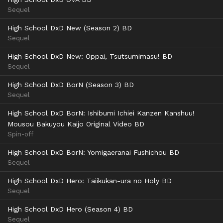
AceFile
MediaFire
Mega
PixelDrain
Sequel
720p
Qiwi
High School DxD New (Season 2) BD
Sequel
High School DxD New: Oppai, Tsutsumimasu! BD
Sequel
High School DxD BorN (Season 3) BD
Sequel
High School DxD BorN: Ishibumi Ichiei Kanzen Kanshuu!
Mousou Bakuyou Kaijo Original Video BD
Spin-off
High School DxD BorN: Yomigaeranai Fushichou BD
Sequel
High School DxD Hero: Taiikukan-ura no Holy BD
Sequel
High School DxD Hero (Season 4) BD
Sequel