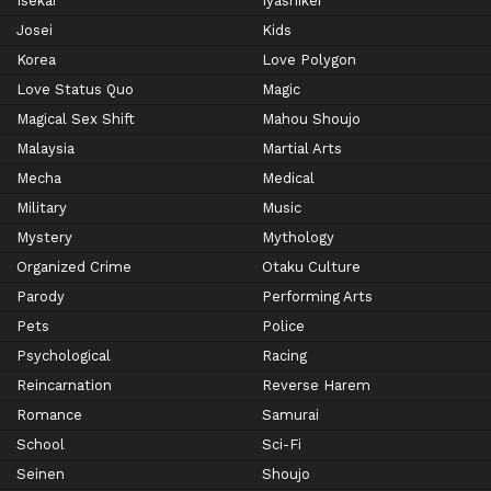
Isekai
Iyashikei
Josei
Kids
Korea
Love Polygon
Love Status Quo
Magic
Magical Sex Shift
Mahou Shoujo
Malaysia
Martial Arts
Mecha
Medical
Military
Music
Mystery
Mythology
Organized Crime
Otaku Culture
Parody
Performing Arts
Pets
Police
Psychological
Racing
Reincarnation
Reverse Harem
Romance
Samurai
School
Sci-Fi
Seinen
Shoujo