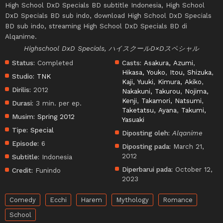
High School DxD Specials BD subtitle Indonesia, High School
DxD Specials BD sub indo, download High School DxD Specials
BD sub indo, streaming High School DxD Specials BD di
Alqanime.
Highschool DxD Specials, ハイスクールD×Dスペシャル
Status:
Completed
Casts:
Asakura, Azumi
,
Hikasa, Youko
,
Itou, Shizuka
,
Studio:
TNK
Kaji, Yuuki
,
Kimura, Akiko
,
Dirilis:
2012
Nakakuni, Takurou
,
Nojima,
Kenji
,
Takamori, Natsumi
,
Durasi:
3 min. per ep.
Taketatsu, Ayana
,
Takumi,
Musim:
Spring 2012
Yasuaki
Tipe:
Special
Diposting oleh:
Alqanime
Episode:
6
Diposting pada:
March 21,
2012
Subtitle:
Indonesia
Diperbarui pada:
October 12,
Credit:
Funindo
2023
Comedy
Ecchi
Harem
Mythology
Romance
School