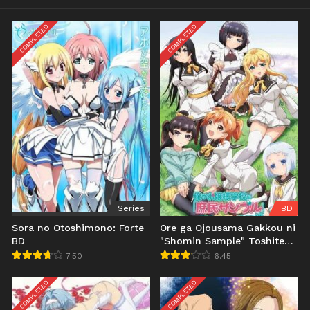
COMPLETED
COMPLETED
Series
BD
Sora no Otoshimono: Forte
Ore ga Ojousama Gakkou ni
BD
"Shomin Sample" Toshite
Gets♥Sareta Ken Specials
7.50
6.45
BD
COMPLETED
COMPLETED