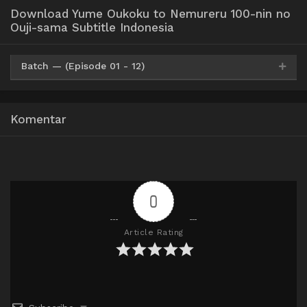
Download Yume Oukoku to Nemureru 100-nin no
Ouji-sama Subtitle Indonesia
Batch — (Episode 01 - 12)
Google Drive
HxDrive
OneDrive
Mega
360p
Komentar
Google Drive
HxDrive
OneDrive
Mega
480p
Google Drive
HxDrive
OneDrive
Mega
720p
0
Article Rating