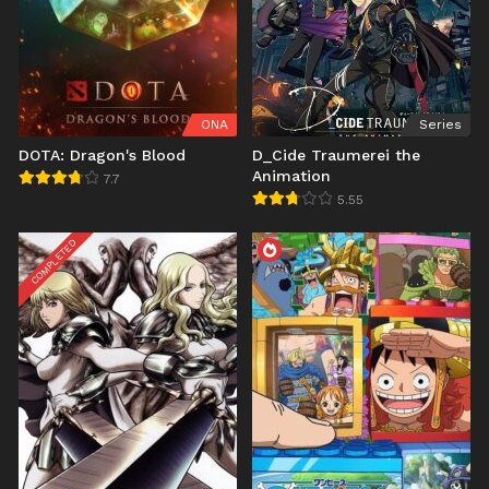
ONA
Series
DOTA: Dragon's Blood
D_Cide Traumerei the
Animation
7.7
5.55
COMPLETED