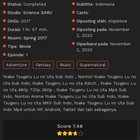
Status:
Completed
Subtitle:
Indonesia
Studio:
Science SARU
Casts:
Dirilis:
2017
Diposting oleh:
Alqanime
Durasi:
1 hr. 57 min.
Diposting pada:
November
2, 2020
Musim:
Spring 2017
Diperbarui pada:
November
Tipe:
Movie
2, 2020
Episode:
1
Adventure
Fantasy
Music
Supernatural
Yoake Tsugeru Lu no Uta Sub Indo , Nonton Yoake Tsugeru Lu no
Uta Sub Indo, Yoake Tsugeru Lu no Uta Batch , Yoake Tsugeru Lu
no Uta 480p 720p 360p , Yoake Tsugeru Lu no Uta Mp4 Sub
Indo, Nonton Anime Yoake Tsugeru Lu no Uta Sub Indo, Yoake
Tsugeru Lu no Uta MKV Sub Indo, Yoake Tsugeru Lu no Uta Sub
Indo Mp4 untuk HP, Android, Tablet dan lain sebagainya.
Score 7.46