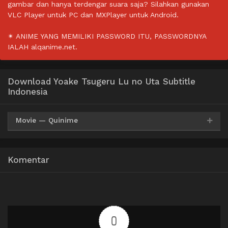
gambar dan hanya terdengar suara saja? Silahkan gunakan
VLC Player untuk PC dan MXPlayer untuk Android.
✴ ANIME YANG MEMILIKI PASSWORD ITU, PASSWORDNYA
IALAH alqanime.net.
Download Yoake Tsugeru Lu no Uta Subtitle
Indonesia
Movie — Quinime
Mp4
HxDrive
BatchID
360p
Komentar
Mp4
HxDrive
BatchID
480p
Mp4
HxDrive
BatchID
720p
0