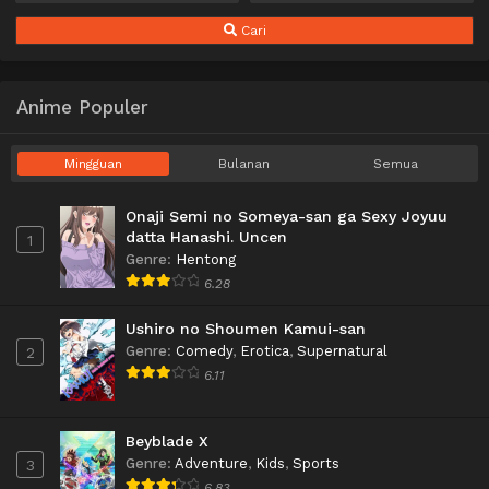
Cari
Anime Populer
Mingguan
Bulanan
Semua
Onaji Semi no Someya-san ga Sexy Joyuu
datta Hanashi. Uncen
1
Genre
:
Hentong
6.28
Ushiro no Shoumen Kamui-san
Genre
:
Comedy
,
Erotica
,
Supernatural
2
6.11
Beyblade X
Genre
:
Adventure
,
Kids
,
Sports
3
6.83