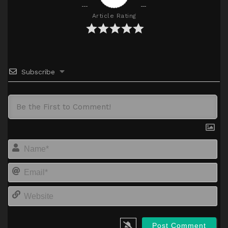
Article Rating
Subscribe
Na
Em
We