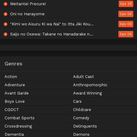
Meitantei Precure!
Eps 28
Oni no Hanayome
Eps 06
"Kimi wo Aisuru Ki wa Nai" to Itta Jiki Koushaku-sama ga Nazeka Dekiai shitekimasu
Eps 06
Saijo no Osewa: Takane no Hanadarake na Meimonkou de, Gakuin Ichi no Ojousama (Seikatsu Nouryoku Kaimu) wo Kagenagara Osewa suru Koto ni Narimashita
Eps 06
Genres
Action
Adult Cast
Adventure
Anthropomorphic
Avant Garde
Award Winning
Boys Love
Cars
CGDCT
Childcare
Combat Sports
Comedy
Crossdressing
Delinquents
Dementia
Demons