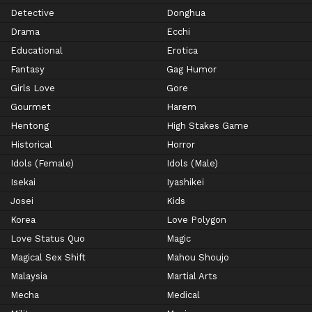
Detective
Donghua
Drama
Ecchi
Educational
Erotica
Fantasy
Gag Humor
Girls Love
Gore
Gourmet
Harem
Hentong
High Stakes Game
Historical
Horror
Idols (Female)
Idols (Male)
Isekai
Iyashikei
Josei
Kids
Korea
Love Polygon
Love Status Quo
Magic
Magical Sex Shift
Mahou Shoujo
Malaysia
Martial Arts
Mecha
Medical