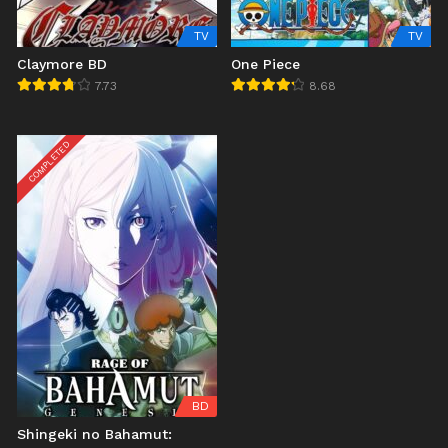
TV
TV
Claymore BD
One Piece
7.73
8.68
COMPLETED
BD
Shingeki no Bahamut: