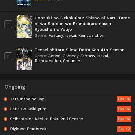
Honzuki no Gekokujou: Shisho ni Naru Tame
ni wa Shudan wo Erandeiraremasen -
4
Ryoushu no Youjo
Genre
:
Fantasy
,
Isekai
,
Reincarnation
Tensei shitara Slime Datta Ken 4th Season
Genre
:
Action
,
Comedy
,
Fantasy
,
Isekai
,
5
Reincarnation
,
Shounen
Ongoing
Tetsunabe no Jan!
Eps 06
Let's Go Kaiki-gumi
Eps 06
Seihantai na Kimi to Boku 2nd Season
Eps 06
Digimon Beatbreak
Eps 42