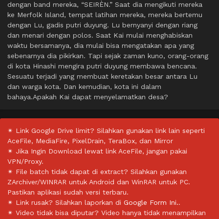
dengan band mereka, “SEIRÈN.” Saat dia mengikuti mereka
ke Merfolk Island, tempat latihan mereka, mereka bertemu
dengan Lu, gadis putri duyung. Lu bernyanyi dengan riang
dan menari dengan polos. Saat Kai mulai menghabiskan
waktu bersamanya, dia mulai bisa mengatakan apa yang
sebenarnya dia pikirkan. Tapi sejak zaman kuno, orang-orang
di kota Hinashi mengira putri duyung membawa bencana.
Sesuatu terjadi yang membuat keretakan besar antara Lu
dan warga kota. Dan kemudian, kota ini dalam
bahaya.Apakah Kai dapat menyelamatkan desa?
✴ Link Google Drive limit? Silahkan gunakan link lain seperti
AceFile, MediaFire, PixelDrain, TeraBox, dan Mirror
✴ Jika Ingin Download lewat link AceFile, jangan pakai
VPN/Proxy.
✴ File batch tidak dapat di extract? Silahkan gunakan
ZArchiver/WINRAR untuk Android dan WinRAR untuk PC.
Pastikan aplikasi sudah versi terbaru.
✴ Link rusak? Silahkan laporkan di
Google Form Ini.
.
✴ Video tidak bisa diputar? Video hanya tidak menampilkan