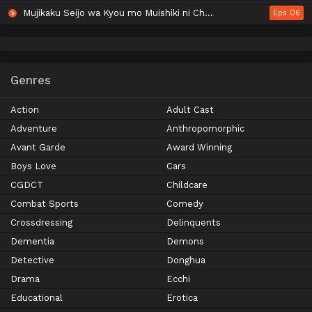
Mujikaku Seijo wa Kyou mo Muishiki ni Chikara wo Tare Nagasu
Eps 06
Genres
Action
Adult Cast
Adventure
Anthropomorphic
Avant Garde
Award Winning
Boys Love
Cars
CGDCT
Childcare
Combat Sports
Comedy
Crossdressing
Delinquents
Dementia
Demons
Detective
Donghua
Drama
Ecchi
Educational
Erotica