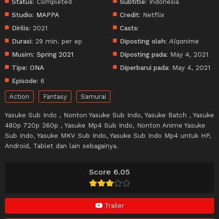
Status:
Completed
Subtitle:
Indonesia
Studio:
MAPPA
Credit:
Netflix
Dirilis:
2021
Casts:
Durasi:
29 min. per ep
Diposting oleh:
Alqanime
Musim:
Spring 2021
Diposting pada:
May 4, 2021
Tipe:
ONA
Diperbarui pada:
May 4, 2021
Episode:
6
Action
Fantasy
Samurai
Yasuke Sub Indo , Nonton Yasuke Sub Indo, Yasuke Batch , Yasuke
480p 720p 360p , Yasuke Mp4 Sub Indo, Nonton Anime Yasuke
Sub Indo, Yasuke MKV Sub Indo, Yasuke Sub Indo Mp4 untuk HP,
Android, Tablet dan lain sebagainya.
Score 6.05
Trailer