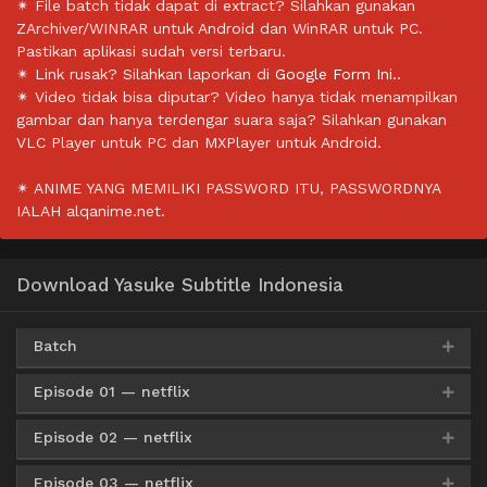
✴ File batch tidak dapat di extract? Silahkan gunakan
ZArchiver/WINRAR untuk Android dan WinRAR untuk PC.
Pastikan aplikasi sudah versi terbaru.
✴ Link rusak? Silahkan laporkan di
Google Form Ini.
.
✴ Video tidak bisa diputar? Video hanya tidak menampilkan
gambar dan hanya terdengar suara saja? Silahkan gunakan
VLC Player untuk PC dan MXPlayer untuk Android.
✴ ANIME YANG MEMILIKI PASSWORD ITU, PASSWORDNYA
IALAH alqanime.net.
Download Yasuke Subtitle Indonesia
Batch
Episode 01 — netflix
Google Drive
YamiDrive
HxFile
360p
OneDrive
Episode 02 — netflix
HxFile
MediaFire
360p
Episode 03 — netflix