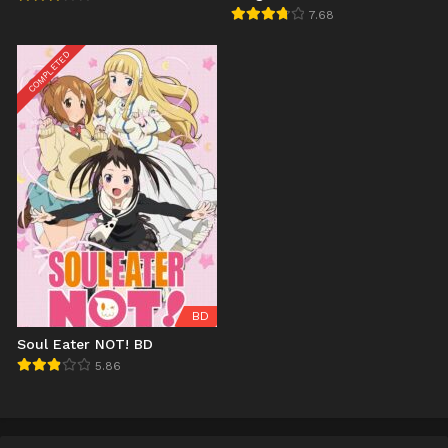
Yuuyami no Scherzo BD
7.68
COMPLETED
BD
Soul Eater NOT! BD
5.86