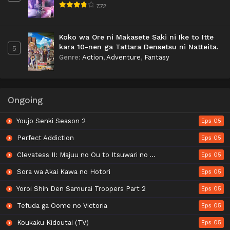
7.72
Koko wa Ore ni Makasete Saki ni Ike to Itte
kara 10-nen ga Tattara Densetsu ni Natteita.
5
Genre
:
Action
,
Adventure
,
Fantasy
Ongoing
Youjo Senki Season 2
Eps 05
Perfect Addiction
Eps 05
Clevatess II: Majuu no Ou to Itsuwari no Yuusha Denshou
Eps 05
Sora wa Akai Kawa no Hotori
Eps 05
Yoroi Shin Den Samurai Troopers Part 2
Eps 05
Tefuda ga Oome no Victoria
Eps 05
Koukaku Kidoutai (TV)
Eps 05