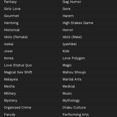
Fantasy
Gag Humor
Girls Love
Gore
Gourmet
Harem
Hentong
High Stakes Game
Historical
Horror
Idols (Female)
Idols (Male)
Isekai
Iyashikei
Josei
Kids
Korea
Love Polygon
Love Status Quo
Magic
Magical Sex Shift
Mahou Shoujo
Malaysia
Martial Arts
Mecha
Medical
Military
Music
Mystery
Mythology
Organized Crime
Otaku Culture
Parody
Performing Arts