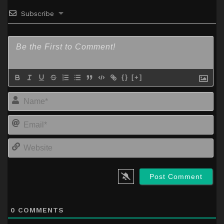
Subscribe
{}
[+]
Na
Em
We
0
COMMENTS