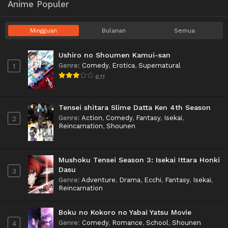
Anime Populer
Mingguan
Bulanan
Semua
Ushiro no Shoumen Kamui-san
Genre
:
Comedy
,
Erotica
,
Supernatural
1
6.11
Tensei shitara Slime Datta Ken 4th Season
Genre
:
Action
,
Comedy
,
Fantasy
,
Isekai
,
2
Reincarnation
,
Shounen
Mushoku Tensei Season 3: Isekai Ittara Honki
Dasu
3
Genre
:
Adventure
,
Drama
,
Ecchi
,
Fantasy
,
Isekai
,
Reincarnation
Boku no Kokoro no Yabai Yatsu Movie
Genre
:
Comedy
,
Romance
,
School
,
Shounen
4