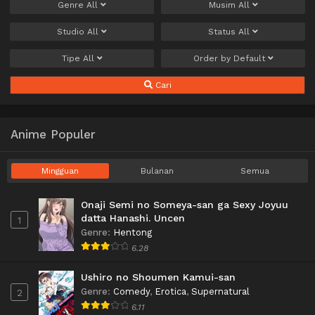
Genre
All
Musim
All
Studio
All
Status
All
Tipe
All
Order by
Default
Cari
Anime Populer
Mingguan
Bulanan
Semua
Onaji Semi no Someya-san ga Sexy Joyuu
datta Hanashi. Uncen
1
Genre
:
Hentong
6.28
Ushiro no Shoumen Kamui-san
Genre
:
Comedy
,
Erotica
,
Supernatural
2
6.11