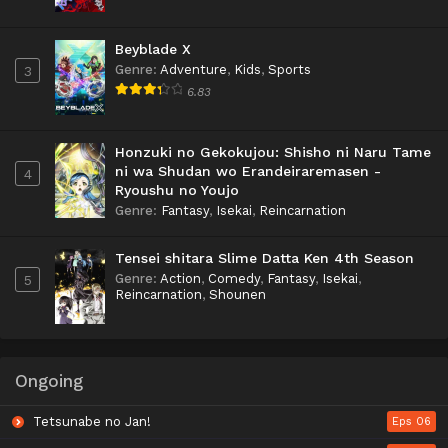
Beyblade X
Genre
:
Adventure
,
Kids
,
Sports
3
6.83
Honzuki no Gekokujou: Shisho ni Naru Tame
ni wa Shudan wo Erandeiraremasen -
4
Ryoushu no Youjo
Genre
:
Fantasy
,
Isekai
,
Reincarnation
Tensei shitara Slime Datta Ken 4th Season
Genre
:
Action
,
Comedy
,
Fantasy
,
Isekai
,
5
Reincarnation
,
Shounen
Ongoing
Tetsunabe no Jan!
Eps 06