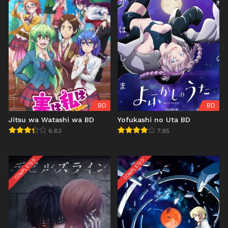
BD
BD
Jitsu wa Watashi wa BD
Yofukashi no Uta BD
6.83
7.95
COMPLETED
COMPLETED