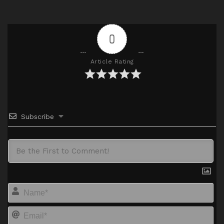
AceFile
MiteDrive
720p
0
Article Rating
Subscribe
Na
Em