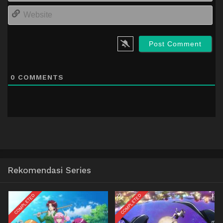
We
0
COMMENTS
Rekomendasi Series
COMPLETED
COMPLETED