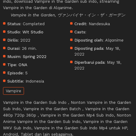
indo, download Vampire in the Garden sub indo, streaming
Vampire in the Garden di Alqanime.
Vampire in the Garden, ヴァンパイヤ・イン・ザ・ガーデン
Status:
Completed
Credit:
Nandesuka
Studio:
Wit Studio
Casts:
Dirilis:
2022
Diposting oleh:
Alqanime
Durasi:
26 min.
Diposting pada:
May 18,
2022
Musim:
Spring 2022
Diperbarui pada:
May 18,
Tipe:
ONA
2022
Episode:
5
Subtitle:
Indonesia
Vampire
Vampire in the Garden Sub Indo , Nonton Vampire in the Garden
Sub Indo, Vampire in the Garden Batch , Vampire in the Garden
480p 720p 360p , Vampire in the Garden Mp4 Sub Indo, Nonton
Anime Vampire in the Garden Sub Indo, Vampire in the Garden
MKV Sub Indo, Vampire in the Garden Sub Indo Mp4 untuk HP,
Android, Tablet dan lain sebagainya.