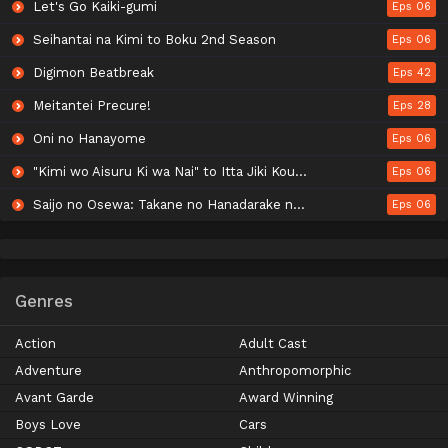
Let's Go Kaiki-gumi
Eps 06
Seihantai na Kimi to Boku 2nd Season
Eps 06
Digimon Beatbreak
Eps 42
Meitantei Precure!
Eps 28
Oni no Hanayome
Eps 06
"Kimi wo Aisuru Ki wa Nai" to Itta Jiki Koushaku-sama ga Nazeka Dekiai shitekimasu
Eps 06
Saijo no Osewa: Takane no Hanadarake na Meimonkou de, Gakuin Ichi no Ojousama (Seikatsu Nouryoku Kaimu) wo Kagenagara Osewa suru Koto ni Narimashita
Eps 06
Genres
Action
Adult Cast
Adventure
Anthropomorphic
Avant Garde
Award Winning
Boys Love
Cars