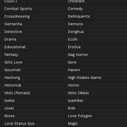
CGDCT
Childcare
Combat Sports
Comedy
Crossdressing
Delinquents
Dementia
Demons
Detective
Donghua
Drama
Ecchi
Educational
Erotica
Fantasy
Gag Humor
Girls Love
Gore
Gourmet
Harem
Hentong
High Stakes Game
Historical
Horror
Idols (Female)
Idols (Male)
Isekai
Iyashikei
Josei
Kids
Korea
Love Polygon
Love Status Quo
Magic