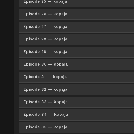
Episode 25 — kopaja
Google Drive
ZippyShare
HxF
360p
Google Drive
ZippyShare
HxF
480p
Google Drive
ZippyShare
HxF
720p
Episode 26 — kopaja
Google Drive
HxFile
Mega
360p
Google Drive
ZippyShare
HxF
480p
Google Drive
ZippyShare
HxF
720p
Episode 27 — kopaja
Google Drive
HxFile
Mega
360p
Google Drive
HxFile
Mega
480p
Google Drive
ZippyShare
HxF
720p
Episode 28 — kopaja
Google Drive
HxFile
Mega
360p
Google Drive
HxFile
Mega
480p
Google Drive
HxFile
Mega
720p
Episode 29 — kopaja
Google Drive
HxFile
Mega
360p
Google Drive
HxFile
Mega
480p
Google Drive
HxFile
Mega
720p
Episode 30 — kopaja
Google Drive
HxFile
Mega
360p
Google Drive
HxFile
Mega
480p
Google Drive
HxFile
Mega
720p
Episode 31 — kopaja
Google Drive
HxFile
Pixeldrai
360p
Google Drive
HxFile
Mega
480p
Google Drive
HxFile
Mega
720p
Episode 32 — kopaja
Google Drive
HxFile
Mirror
360p
Google Drive
HxFile
Pixeldrai
480p
Google Drive
HxFile
Mega
720p
Episode 33 — kopaja
Google Drive
HxFile
Mirror
360p
Google Drive
HxFile
Mirror
480p
Google Drive
HxFile
Pixeldrai
720p
Episode 34 — kopaja
Google Drive
HxFile
Mirror
360p
Google Drive
HxFile
Mirror
480p
Google Drive
HxFile
Mirror
720p
Episode 35 — kopaja
Google Drive
HxFile
Mirror
360p
Google Drive
HxFile
Mirror
480p