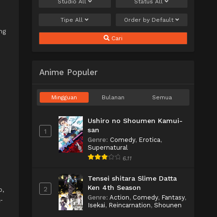
Studio
All
Status
All
Tipe
All
Order by
Default
ng
Cari
Anime Populer
Mingguan
Bulanan
Semua
Ushiro no Shoumen Kamui-
san
1
Genre
:
Comedy
,
Erotica
,
Supernatural
6.11
Tensei shitara Slime Datta
Ken 4th Season
2
o,
Genre
:
Action
,
Comedy
,
Fantasy
,
-
Isekai
,
Reincarnation
,
Shounen