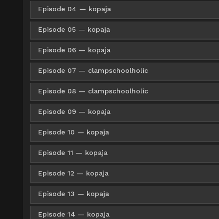
Google Drive
AceFile
HxFile
720p
Episode 04 — kopaja
Google Drive
ZippyShare
Me
360p
Google Drive
ZippyShare
Me
480p
Google Drive
ZippyShare
Me
720p
Episode 05 — kopaja
Google Drive
ZippyShare
Me
360p
Google Drive
ZippyShare
Me
480p
Google Drive
ZippyShare
Me
720p
Episode 06 — kopaja
Google Drive
ZippyShare
Med
360p
Google Drive
ZippyShare
Me
480p
Google Drive
ZippyShare
Me
720p
Episode 07 — clampschoolholic
Google Drive
ZippyShare
Med
360p
Google Drive
ZippyShare
Med
480p
Google Drive
ZippyShare
Me
720p
Episode 08 — clampschoolholic
Google Drive
ZippyShare
Med
360p
Google Drive
ZippyShare
Med
480p
Google Drive
ZippyShare
Med
720p
Episode 09 — kopaja
Google Drive
ZippyShare
Med
360p
Google Drive
ZippyShare
Med
480p
Google Drive
ZippyShare
Med
720p
Episode 10 — kopaja
Google Drive
ZippyShare
Med
360p
Google Drive
ZippyShare
Med
480p
Google Drive
ZippyShare
Med
720p
Episode 11 — kopaja
Google Drive
ZippyShare
Med
360p
Google Drive
ZippyShare
Med
480p
Google Drive
ZippyShare
Med
720p
Episode 12 — kopaja
Google Drive
ZippyShare
Med
360p
Google Drive
ZippyShare
Med
480p
Google Drive
ZippyShare
Med
720p
Episode 13 — kopaja
Google Drive
ZippyShare
Med
360p
Google Drive
ZippyShare
Med
480p
Google Drive
ZippyShare
Med
720p
Episode 14 — kopaja
Google Drive
ZippyShare
Med
360p