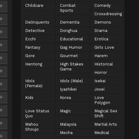
Childcare
Combat
Comedy
Sports
Crossdressing
Delinquents
Dementia
Demons
Detective
Donghua
Drama
Ecchi
Educational
Erotica
Fantasy
Gag Humor
Girls Love
Gore
Gourmet
Harem
Hentong
High Stakes
Historical
Game
Horror
Idols
Idols (Male)
Isekai
(Female)
Iyashikei
Josei
Kids
Korea
Love
Polygon
Love Status
Magic
Magical Sex
Quo
Shift
Mahou
Malaysia
Martial Arts
Shoujo
Mecha
Medical