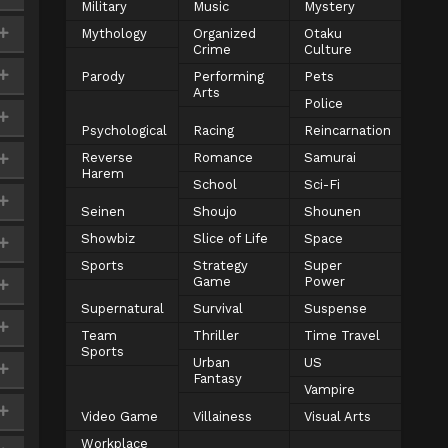
Military
Music
Mystery
Mythology
Organized
Otaku
Crime
Culture
Parody
Performing
Pets
Arts
Police
Psychological
Racing
Reincarnation
Reverse
Romance
Samurai
Harem
School
Sci-Fi
Seinen
Shoujo
Shounen
Showbiz
Slice of Life
Space
Sports
Strategy
Super
Game
Power
Supernatural
Survival
Suspense
Team
Thriller
Time Travel
Sports
Urban
US
Fantasy
Vampire
Video Game
Villainess
Visual Arts
Workplace