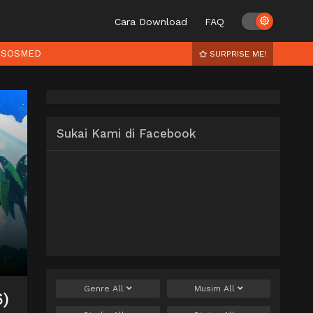
Cara Download
FAQ
SOSMED
SURPRISE ME!
Sukai Kami di Facebook
Genre
All
Musim
All
6)