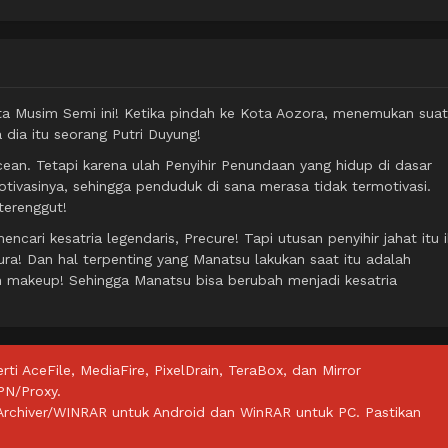
a Musim Semi ini! Ketika pindah ke Kota Aozora, menemukan sua
 dia itu seorang Putri Duyung!
ean. Tetapi karena ulah Penyihir Penundaan yang hidup di dasar
tivasinya, sehingga penduduk di sana merasa tidak termotivasi.
terenggut!
cari kesatria legendaris, Precure! Tapi utusan penyihir jahat itu i
! Dan hal terpenting yang Manatsu lakukan saat itu adalah
 makeup! Sehingga Manatsu bisa berubah menjadi kesatria
rti AceFile, MediaFire, PixelDrain, TeraBox, dan Mirror
PN/Proxy.
ZArchiver/WINRAR untuk Android dan WinRAR untuk PC. Pastikan