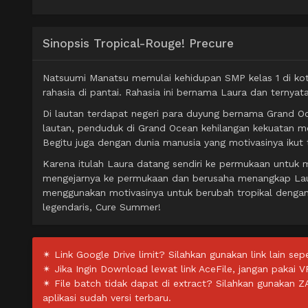
Sinopsis Tropical-Rouge! Precure
Natsuumi Manatsu memulai kehidupan SMP kelas 1 di kot
rahasia di pantai. Rahasia ini bernama Laura dan ternyata
Di lautan terdapat negeri para duyung bernama Grand Oc
lautan, penduduk di Grand Ocean kehilangan kekuatan mo
Begitu juga dengan dunia manusia yang motivasinya ikut 
Karena itulah Laura datang sendiri ke permukaan untuk men
mengejarnya ke permukaan dan berusaha menangkap Laura
menggunakan motivasinya untuk berubah tropikal dengan
legendaris, Cure Summer!
✴ Link Google Drive limit? Silahkan gunakan link lain sepe
✴ Jika Ingin Download lewat link AceFile, jangan pakai V
✴ File batch tidak dapat di extract? Silahkan gunakan 
aplikasi sudah versi terbaru.