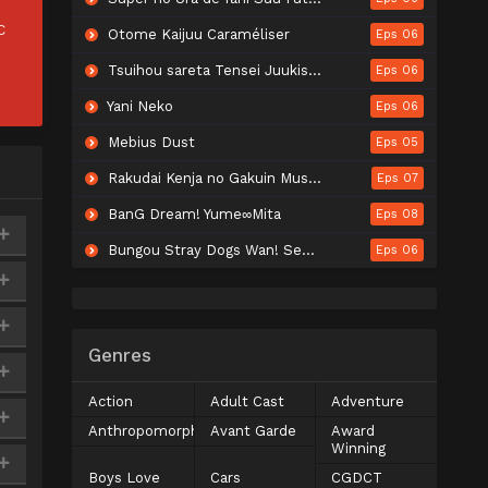
C
Otome Kaijuu Caraméliser
Eps 06
Tsuihou sareta Tensei Juukishi wa Game Chishiki de Musou suru
Eps 06
Yani Neko
Eps 06
Mebius Dust
Eps 05
Rakudai Kenja no Gakuin Musou: Nidome no Tensei, S-Rank Cheat Majutsushi Boukenroku
Eps 07
BanG Dream! Yume∞Mita
Eps 08
Bungou Stray Dogs Wan! Season 2
Eps 06
Genres
Action
Adult Cast
Adventure
Anthropomorphic
Avant Garde
Award
Winning
Boys Love
Cars
CGDCT