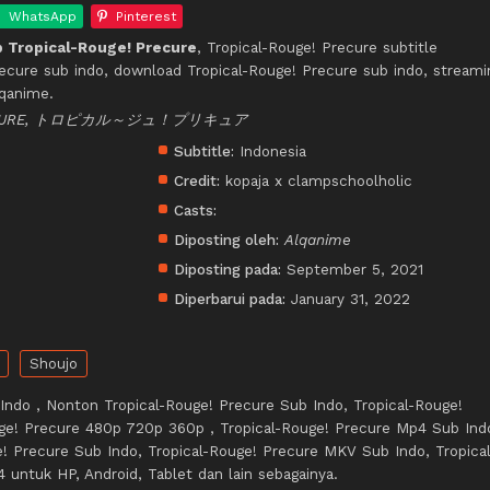
WhatsApp
Pinterest
 Tropical-Rouge! Precure
, Tropical-Rouge! Precure subtitle
recure sub indo, download Tropical-Rouge! Precure sub indo, streami
lqanime.
TTY CURE, トロピカル～ジュ！プリキュア
Subtitle:
Indonesia
Credit:
kopaja x clampschoolholic
Casts:
Diposting oleh:
Alqanime
Diposting pada:
September 5, 2021
Diperbarui pada:
January 31, 2022
Shoujo
Indo , Nonton Tropical-Rouge! Precure Sub Indo, Tropical-Rouge!
uge! Precure 480p 720p 360p , Tropical-Rouge! Precure Mp4 Sub Ind
! Precure Sub Indo, Tropical-Rouge! Precure MKV Sub Indo, Tropical
untuk HP, Android, Tablet dan lain sebagainya.