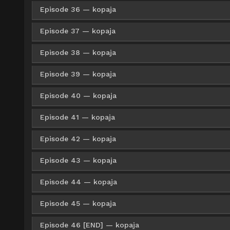
Google Drive
HxFile
Mirror
720p
Episode 36 — kopaja
Google Drive
HxFile
Mirror
360p
Google Drive
HxFile
Mirror
480p
Google Drive
HxFile
Mirror
720p
Episode 37 — kopaja
Google Drive
HxFile
Mirror
360p
Google Drive
HxFile
Mirror
480p
Google Drive
HxFile
Mirror
720p
Episode 38 — kopaja
Google Drive
HxFile
Mirror
360p
Google Drive
HxFile
Mirror
480p
Google Drive
HxFile
Mirror
720p
Episode 39 — kopaja
Google Drive
HxFile
Mirror
360p
Google Drive
HxFile
Mirror
480p
Google Drive
HxFile
Mirror
720p
Episode 40 — kopaja
Google Drive
AceFile
Mirror
360p
Google Drive
HxFile
Mirror
480p
Google Drive
HxFile
Mirror
720p
Episode 41 — kopaja
Google Drive
AceFile
Mirror
360p
Google Drive
AceFile
Mirror
480p
Google Drive
HxFile
Mirror
720p
Episode 42 — kopaja
Google Drive
AceFile
Mirror
360p
Google Drive
AceFile
Mirror
480p
Google Drive
AceFile
Mirror
720p
Episode 43 — kopaja
Google Drive
AceFile
Mirror
360p
Google Drive
AceFile
Mirror
480p
Google Drive
AceFile
Mirror
720p
Episode 44 — kopaja
Google Drive
AceFile
Mirror
360p
Google Drive
AceFile
Mirror
480p
Google Drive
AceFile
Mirror
720p
Episode 45 — kopaja
Google Drive
AceFile
Mirror
360p
Google Drive
AceFile
Mirror
480p
Google Drive
AceFile
Mirror
720p
Episode 46 [END] — kopaja
Google Drive
AceFile
Mirror
360p