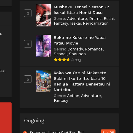
Mushoku Tensei Season 3:
Isekai Ittara Honki Dasu
3
Genre
:
Adventure
,
Drama
,
Ecchi
,
Fantasy
,
Isekai
,
Reincarnation
tu
Boku no Kokoro no Yabai
Yatsu Movie
4
Genre
:
Comedy
,
Romance
,
School
,
Shounen
7.72
kut
Koko wa Ore ni Makasete
Saki ni Ike to Itte kara 10-
5
nen ga Tattara Densetsu ni
Natteita.
Genre
:
Action
,
Adventure
,
Fantasy
Ongoing
Super no Ura de Yani Suu Futari
Eps 06