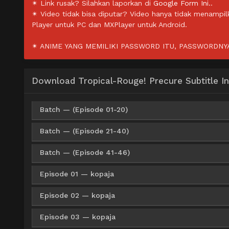
✴ Link rusak? Silahkan laporkan di
Google Form Ini.
.
✴ Video tidak bisa diputar? Video hanya tidak menampi
Player untuk PC dan MXPlayer untuk Android.
✴ ANIME YANG MEMILIKI PASSWORD ITU, PASSWORDNYA 
Download Tropical-Rouge! Precure Subtitle I
Batch — (Episode 01-20)
Batch — (Episode 21-40)
Google Drive
AceFile
HxFile
360p
Batch — (Episode 41-46)
Google Drive
AceFile
HxFile
360p
Google Drive
AceFile
HxFile
480p
Episode 01 — kopaja
Google Drive
AceFile
HxFile
360p
Google Drive
AceFile
HxFile
480p
Google Drive
AceFile
HxFile
720p
Episode 02 — kopaja
Google Drive
ZippyShare
Me
360p
Google Drive
AceFile
HxFile
480p
Google Drive
AceFile
HxFile
720p
Episode 03 — kopaja
Google Drive
ZippyShare
Me
360p
Google Drive
ZippyShare
Me
480p