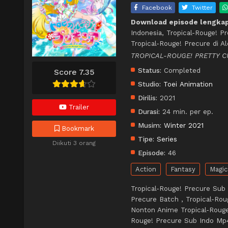
Facebook
Twitter
Download episode lengkap
Indonesia, Tropical-Rouge! P
Tropical-Rouge! Precure di A
TROPICAL-ROUGE! PRE
Status:
Completed
Score 7.35
Studio:
Toei Animation
Dirilis:
2021
Trailer
Durasi:
24 min. per ep.
Musim:
Winter 2021
Bookmark
Tipe:
Series
Diikuti 3 orang
Episode:
46
Action
Fantasy
Magic
Tropical-Rouge! Precure Sub 
Precure Batch , Tropical-Ro
Nonton Anime Tropical-Rouge
Rouge! Precure Sub Indo Mp4 