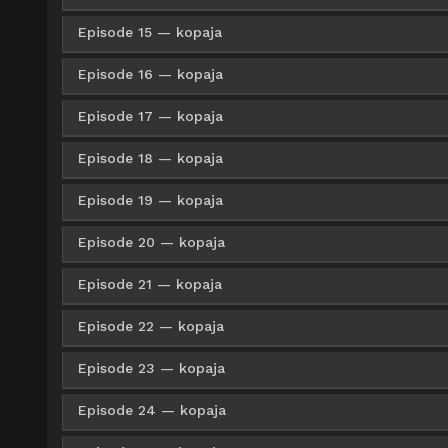
Google Drive
ZippyShare
Med
480p
Google Drive
ZippyShare
Med
720p
Episode 15 — kopaja
Google Drive
ZippyShare
Med
360p
Google Drive
ZippyShare
Med
480p
Google Drive
ZippyShare
Med
720p
Episode 16 — kopaja
Google Drive
ZippyShare
Med
360p
Google Drive
ZippyShare
Med
480p
Google Drive
ZippyShare
Med
720p
Episode 17 — kopaja
Google Drive
ZippyShare
Med
360p
Google Drive
ZippyShare
Med
480p
Google Drive
ZippyShare
Med
720p
Episode 18 — kopaja
Google Drive
ZippyShare
Med
360p
Google Drive
ZippyShare
Med
480p
Google Drive
ZippyShare
Med
720p
Episode 19 — kopaja
Google Drive
ZippyShare
Med
360p
Google Drive
ZippyShare
Med
480p
Google Drive
ZippyShare
Med
720p
Episode 20 — kopaja
Google Drive
ZippyShare
Med
360p
Google Drive
ZippyShare
Med
480p
Google Drive
ZippyShare
Med
720p
Episode 21 — kopaja
Google Drive
ZippyShare
HxF
360p
Google Drive
ZippyShare
Med
480p
Google Drive
ZippyShare
Med
720p
Episode 22 — kopaja
Google Drive
ZippyShare
HxF
360p
Google Drive
ZippyShare
HxF
480p
Google Drive
ZippyShare
Med
720p
Episode 23 — kopaja
Google Drive
ZippyShare
HxF
360p
Google Drive
ZippyShare
HxF
480p
Google Drive
ZippyShare
HxF
720p
Episode 24 — kopaja
Google Drive
ZippyShare
HxF
360p
Google Drive
ZippyShare
HxF
480p
Google Drive
ZippyShare
HxF
720p