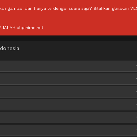
lkan gambar dan hanya terdengar suara saja? Silahkan gunakan VL
IALAH alqanime.net.
ndonesia
Mega
Mega
Mega
ga
ga
ga