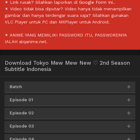
✴ Link rusak? Silahkan laporkan di
Google Form Ini.
.
✴ Video tidak bisa diputar? Video hanya tidak menampilkan
gambar dan hanya terdengar suara saja? Silahkan gunakan
VLC Player untuk PC dan MXPlayer untuk Android.
✴ ANIME YANG MEMILIKI PASSWORD ITU, PASSWORDNYA
IALAH alqanime.net.
Download Tokyo Mew Mew New ♡ 2nd Season
Subtitle Indonesia
Batch
Episode 01
AceFile
MediaFire
Mega
PixelDrain
360p
Episode 02
AceFile
MediaFire
GoFile
360p
AceFile
MediaFire
Mega
PixelDrain
480p
Episode 03
AceFile
MediaFire
GoFile
360p
AceFile
MediaFire
GoFile
480p
AceFile
MediaFire
Mega
PixelDrain
720p
Episode 04