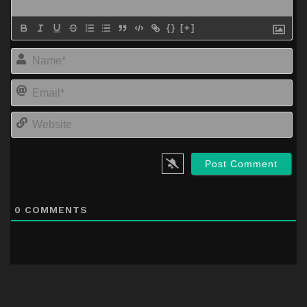
{}
[+]
Na
Em
We
0
COMMENTS