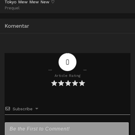
Tokyo Mew Mew New ♡
Prequel
AceFile
MediaFire
GoFIle
AceFile
MediaFire
GoFile
KrakenFiles
720p
720p
KrakenFiles
Komentar
0
Article Rating
Subscribe