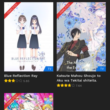
COMPLETED
COMPLETED
TV
TV
Blue Reflection Ray
Katsute Mahou Shoujo to
Aku wa Tekitai shiteita.
5.85
7.64
COMPLETED