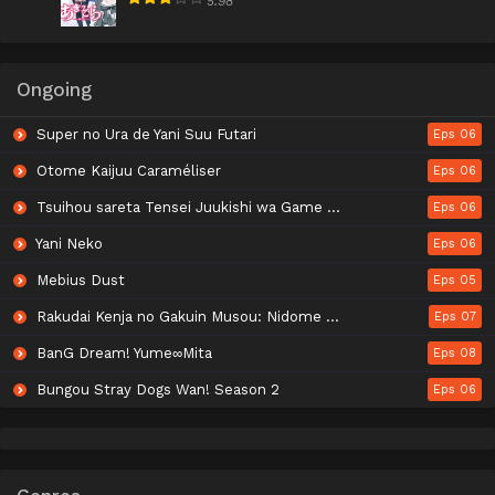
5.98
Ongoing
Super no Ura de Yani Suu Futari
Eps 06
Otome Kaijuu Caraméliser
Eps 06
Tsuihou sareta Tensei Juukishi wa Game Chishiki de Musou suru
Eps 06
Yani Neko
Eps 06
Mebius Dust
Eps 05
Rakudai Kenja no Gakuin Musou: Nidome no Tensei, S-Rank Cheat Majutsushi Boukenroku
Eps 07
BanG Dream! Yume∞Mita
Eps 08
Bungou Stray Dogs Wan! Season 2
Eps 06