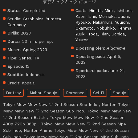
東京ミュウミュウ にゅ～♡
Status:
Completed
Casts:
Hinata, Mirai
,
Ishihara,
Kaori
,
Ishii, Momoka
,
Juuni,
Studio:
Graphinica
,
Yumeta
Ryouko
,
Nakamura, Yuuichi
,
Company
Okamoto, Nobuhiko
,
Tenma,
Dirilis:
2023
Yuuki
,
Toda, Rian
,
Uchida,
Yuuma
Durasi:
23 min. per ep.
Diposting oleh:
Alqanime
Musim:
Spring 2023
Diposting pada:
April 5,
Tipe:
Series
,
TV
2023
Episode:
12
Diperbarui pada:
June 21,
Subtitle:
Indonesia
2023
Credit:
Kopaja
Fantasy
Mahou Shoujo
Romance
Sci-Fi
Shoujo
Tokyo Mew Mew New ♡ 2nd Season Sub Indo , Nonton Tokyo
Mew Mew New ♡ 2nd Season Sub Indo, Tokyo Mew Mew New
♡ 2nd Season Batch , Tokyo Mew Mew New ♡ 2nd Season
480p 720p 360p , Tokyo Mew Mew New ♡ 2nd Season Mp4
Sub Indo, Nonton Anime Tokyo Mew Mew New ♡ 2nd Season
Sub Indo, Tokyo Mew Mew New ♡ 2nd Season MKV Sub Indo,