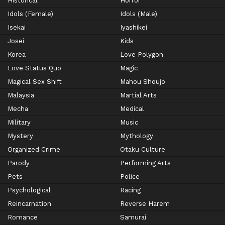
Historical
Horror
Idols (Female)
Idols (Male)
Isekai
Iyashikei
Josei
Kids
Korea
Love Polygon
Love Status Quo
Magic
Magical Sex Shift
Mahou Shoujo
Malaysia
Martial Arts
Mecha
Medical
Military
Music
Mystery
Mythology
Organized Crime
Otaku Culture
Parody
Performing Arts
Pets
Police
Psychological
Racing
Reincarnation
Reverse Harem
Romance
Samurai