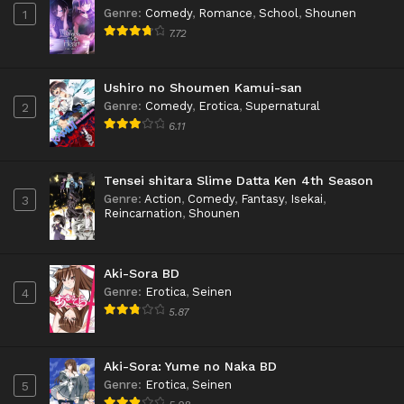
Genre
:
Comedy
,
Romance
,
School
,
Shounen
1
7.72
Ushiro no Shoumen Kamui-san
Genre
:
Comedy
,
Erotica
,
Supernatural
2
6.11
Tensei shitara Slime Datta Ken 4th Season
Genre
:
Action
,
Comedy
,
Fantasy
,
Isekai
,
3
Reincarnation
,
Shounen
Aki-Sora BD
Genre
:
Erotica
,
Seinen
4
5.87
Aki-Sora: Yume no Naka BD
Genre
:
Erotica
,
Seinen
5