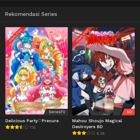
Rekomendasi Series
COMPLETED
COMPLETED
SeriesTV
BD
Delicious Party♡Precure
Mahou Shoujo Magical
Destroyers BD
7.15
6.28