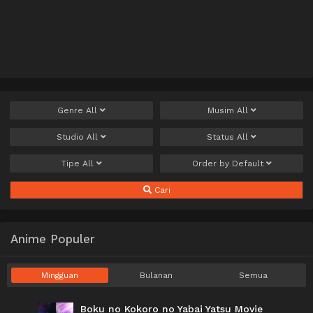
Genre
All
Musim
All
Studio
All
Status
All
Tipe
All
Order by
Default
Cari
Anime Populer
Mingguan
Bulanan
Semua
Boku no Kokoro no Yabai Yatsu Movie