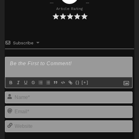
Article Rating
Subscribe
{}
[+]
Na
Em
We