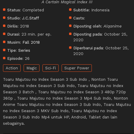
A Certain Magical Index III
Status:
Completed
Subtitle:
Indonesia
Studio:
J.C.Staff
Casts:
Dirilis:
2018
Diposting oleh:
Alqanime
Durasi:
23 min. per ep.
Diposting pada:
October 25,
2020
Musim:
Fall 2018
Diperbarui pada:
October 25,
Tipe:
Series
2020
Episode:
26
Action
Magic
Sci-Fi
Super Power
Toaru Majutsu no Index Season 3 Sub Indo , Nonton Toaru
Majutsu no Index Season 3 Sub Indo, Toaru Majutsu no Index
Season 3 Batch , Toaru Majutsu no Index Season 3 480p 720p
360p , Toaru Majutsu no Index Season 3 Mp4 Sub Indo, Nonton
Anime Toaru Majutsu no Index Season 3 Sub Indo, Toaru Majutsu
no Index Season 3 MKV Sub Indo, Toaru Majutsu no Index
Season 3 Sub Indo Mp4 untuk HP, Android, Tablet dan lain
sebagainya.