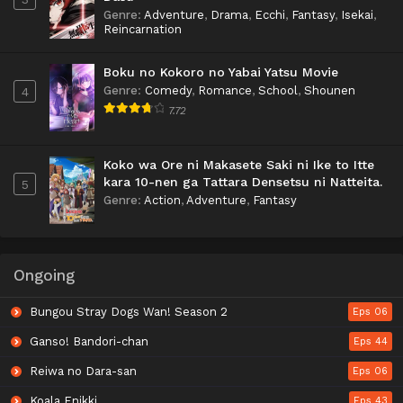
Genre
:
Adventure
,
Drama
,
Ecchi
,
Fantasy
,
Isekai
,
Reincarnation
Boku no Kokoro no Yabai Yatsu Movie
Genre
:
Comedy
,
Romance
,
School
,
Shounen
4
7.72
Koko wa Ore ni Makasete Saki ni Ike to Itte
kara 10-nen ga Tattara Densetsu ni Natteita.
5
Genre
:
Action
,
Adventure
,
Fantasy
Ongoing
Bungou Stray Dogs Wan! Season 2
Eps 06
Ganso! Bandori-chan
Eps 44
Reiwa no Dara-san
Eps 06
Koala Enikki
Eps 43