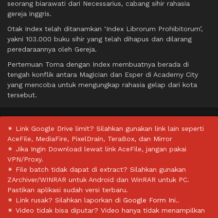
seorang biarawati dari Necessarius, cabang sihir rahasia
gereja inggris.
Otak Index telah ditanamkan ‘Index Librorum Prohibitorum’,
yakni 103.000 buku sihir yang telah dihapus dan dilarang
peredaraannya oleh Gereja.
Pertemuan Toma dengan Index membuatnya berada di
tengah konflik antara Magician dan Esper di Academy City
yang mencoba untuk mengungkap rahasia gelap dari kota
tersebut.
✴ Link Google Drive limit? Silahkan gunakan link lain seperti
AceFile, MediaFire, PixelDrain, TeraBox, dan Mirror
✴ Jika Ingin Download lewat link AceFile, jangan pakai
VPN/Proxy.
✴ File batch tidak dapat di extract? Silahkan gunakan
ZArchiver/WINRAR untuk Android dan WinRAR untuk PC.
Pastikan aplikasi sudah versi terbaru.
✴ Link rusak? Silahkan laporkan di
Google Form Ini.
.
✴ Video tidak bisa diputar? Video hanya tidak menampilkan