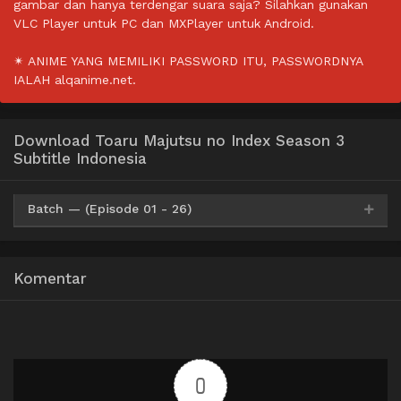
gambar dan hanya terdengar suara saja? Silahkan gunakan
VLC Player untuk PC dan MXPlayer untuk Android.
✴ ANIME YANG MEMILIKI PASSWORD ITU, PASSWORDNYA
IALAH alqanime.net.
Download Toaru Majutsu no Index Season 3
Subtitle Indonesia
Batch — (Episode 01 - 26)
Mp4
HxDrive
BatchID
OneDrive
360p
Komentar
Mp4
HxDrive
BatchID
OneDrive
480p
Mp4
Hxdrive
BatchID
OneDrive
720p
0