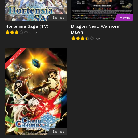
Series
Movie
Hortensia Saga (TV)
Dragon Nest: Warriors’
Dawn
5.82
7.21
COMPLETED
Series