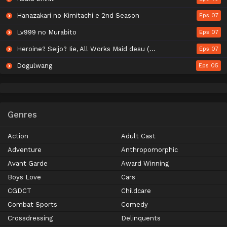
Hanazakari no Kimitachi e 2nd Season
Eps 07
Lv999 no Murabito
Eps 07
Heroine? Seijo? Iie, All Works Maid desu (Hokori)!
Eps 07
Dogulwang
Eps 05
Genres
Action
Adult Cast
Adventure
Anthropomorphic
Avant Garde
Award Winning
Boys Love
Cars
CGDCT
Childcare
Combat Sports
Comedy
Crossdressing
Delinquents