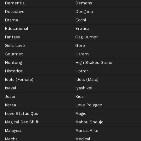
Dementia
Demons
Detective
Donghua
Drama
Ecchi
Educational
Erotica
Fantasy
Gag Humor
Girls Love
Gore
Gourmet
Harem
Hentong
High Stakes Game
Historical
Horror
Idols (Female)
Idols (Male)
Isekai
Iyashikei
Josei
Kids
Korea
Love Polygon
Love Status Quo
Magic
Magical Sex Shift
Mahou Shoujo
Malaysia
Martial Arts
Mecha
Medical