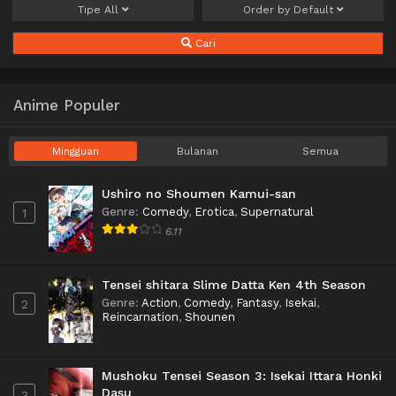
Tipe
All
Order by
Default
Cari
Anime Populer
Mingguan
Bulanan
Semua
Ushiro no Shoumen Kamui-san
Genre
:
Comedy
,
Erotica
,
Supernatural
1
6.11
Tensei shitara Slime Datta Ken 4th Season
Genre
:
Action
,
Comedy
,
Fantasy
,
Isekai
,
2
Reincarnation
,
Shounen
Mushoku Tensei Season 3: Isekai Ittara Honki
Dasu
3