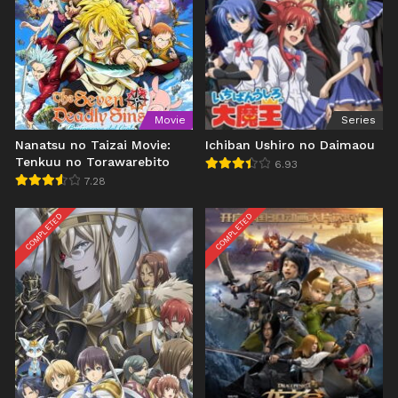
Movie
Series
Nanatsu no Taizai Movie:
Ichiban Ushiro no Daimaou
Tenkuu no Torawarebito
6.93
7.28
COMPLETED
COMPLETED