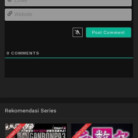
We
0
COMMENTS
Rekomendasi Series
COMPLETED
COMPLETED