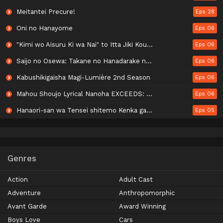
Meitantei Precure!
Eps 28
Oni no Hanayome
Eps 06
"Kimi wo Aisuru Ki wa Nai" to Itta Jiki Koushaku-sama ga Nazeka Dekiai shitekimasu
Eps 06
Saijo no Osewa: Takane no Hanadarake na Meimonkou de, Gakuin Ichi no Ojousama (Seikatsu Nouryoku Kaimu) wo Kagenagara Osewa suru Koto ni Narimashita
Eps 06
Kabushikigaisha Magi-Lumière 2nd Season
Eps 06
Mahou Shoujo Lyrical Nanoha EXCEEDS: Gun Blaze Vengeance
Eps 06
Hanaori-san wa Tensei shitemo Kenka ga Shitai
Eps 05
Genres
Action
Adult Cast
Adventure
Anthropomorphic
Avant Garde
Award Winning
Boys Love
Cars