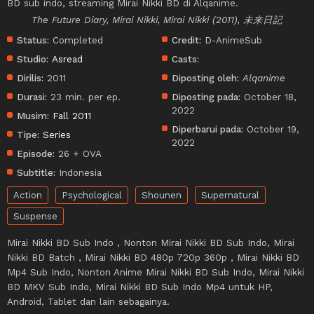
BD sub indo, streaming Mirai Nikki BD di Alqanime.
The Future Diary, Mirai Nikki, Mirai Nikki (2011), 未来日記
Status:
Completed
Credit:
D-AnimeSub
Studio:
Asread
Casts:
Dirilis:
2011
Diposting oleh:
Alqanime
Durasi:
23 min. per ep.
Diposting pada:
October 18,
2022
Musim:
Fall 2011
Diperbarui pada:
October 19,
Tipe:
Series
2022
Episode:
26 + OVA
Subtitle:
Indonesia
Action
Psychological
Shounen
Supernatural
Suspense
Mirai Nikki BD Sub Indo , Nonton Mirai Nikki BD Sub Indo, Mirai
Nikki BD Batch , Mirai Nikki BD 480p 720p 360p , Mirai Nikki BD
Mp4 Sub Indo, Nonton Anime Mirai Nikki BD Sub Indo, Mirai Nikki
BD MKV Sub Indo, Mirai Nikki BD Sub Indo Mp4 untuk HP,
Android, Tablet dan lain sebagainya.