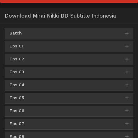
Download Mirai Nikki BD Subtitle Indonesia
Batch
Eps 01
Google Drive
AceFile
Uptobox
360p
Eps 02
MediaFire
360p
Google Drive
AceFile
Uptobox
480p
Eps 03
MediaFire
360p
MediaFire
480p
Google Drive
AceFile
Uptobox
720p
Eps 04
MediaFire
360p
MediaFire
480p
MediaFire
720p
Eps 05
MediaFire
360p
MediaFire
480p
MediaFire
720p
Eps 06
MediaFire
360p
MediaFire
480p
MediaFire
720p
Eps 07
MediaFire
360p
MediaFire
480p
MediaFire
720p
Eps 08
MediaFire