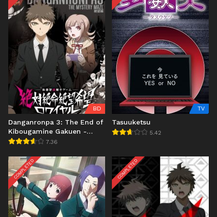
BD
TV
Danganronpa 3: The End of
Tasuuketsu
Kibougamine Gakuen -
5.42
Zetsubou-hen BD
7.36
COMPLETED
COMPLETED