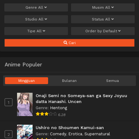
Genre
All
Musim
All
Studio
All
Status
All
Tipe
All
Order by
Default
Cari
Anime Populer
Mingguan
Bulanan
Semua
Onaji Semi no Someya-san ga Sexy Joyuu
datta Hanashi. Uncen
1
Genre
:
Hentong
6.28
Ushiro no Shoumen Kamui-san
Genre
:
Comedy
,
Erotica
,
Supernatural
2