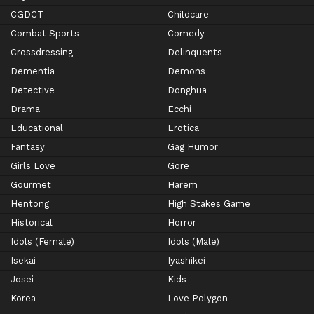
CGDCT
Childcare
Combat Sports
Comedy
Crossdressing
Delinquents
Dementia
Demons
Detective
Donghua
Drama
Ecchi
Educational
Erotica
Fantasy
Gag Humor
Girls Love
Gore
Gourmet
Harem
Hentong
High Stakes Game
Historical
Horror
Idols (Female)
Idols (Male)
Isekai
Iyashikei
Josei
Kids
Korea
Love Polygon