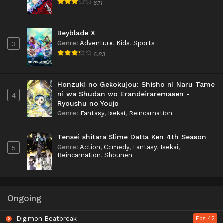
6.11
Beyblade X
Genre
:
Adventure
,
Kids
,
Sports
3
6.83
Honzuki no Gekokujou: Shisho ni Naru Tame
ni wa Shudan wo Erandeiraremasen -
4
Ryoushu no Youjo
Genre
:
Fantasy
,
Isekai
,
Reincarnation
Tensei shitara Slime Datta Ken 4th Season
Genre
:
Action
,
Comedy
,
Fantasy
,
Isekai
,
5
Reincarnation
,
Shounen
Ongoing
Digimon Beatbreak
Eps 42