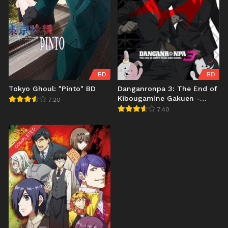
BD
BD
Tokyo Ghoul: "Pinto" BD
Danganronpa 3: The End of
Kibougamine Gakuen -
7.20
Kibou-hen BD
7.40
COMPLETED