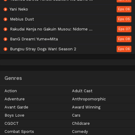
Yani Neko
Eps 06
Mebius Dust
Eps 05
Rakudai Kenja no Gakuin Musou: Nidome no Tensei, S-Rank Cheat Majutsushi Boukenroku
Eps 07
BanG Dream! Yume∞Mita
Eps 08
Bungou Stray Dogs Wan! Season 2
Eps 06
Genres
Action
Adult Cast
Adventure
Anthropomorphic
Avant Garde
Award Winning
Boys Love
Cars
CGDCT
Childcare
Combat Sports
Comedy