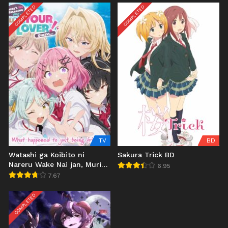
COMPLETED
COMPLETED
TV
BD
Watashi ga Koibito ni
Sakura Trick BD
Nareru Wake Nai jan, Muri
6.95
Muri! (※Muri ja Nakatta!?)
7.67
COMPLETED