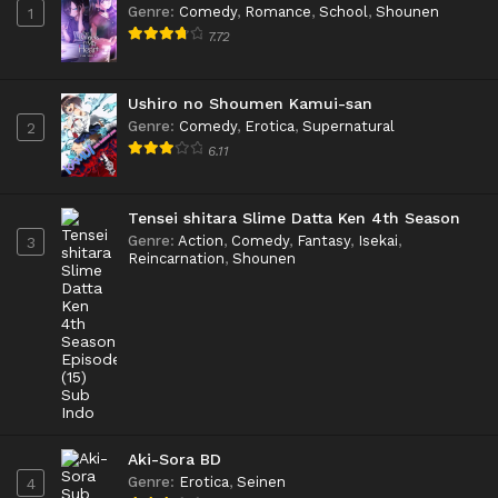
Genre
:
Comedy
,
Romance
,
School
,
Shounen
1
7.72
Ushiro no Shoumen Kamui-san
Genre
:
Comedy
,
Erotica
,
Supernatural
2
6.11
Tensei shitara Slime Datta Ken 4th Season
Genre
:
Action
,
Comedy
,
Fantasy
,
Isekai
,
3
Reincarnation
,
Shounen
Aki-Sora BD
Genre
:
Erotica
,
Seinen
4