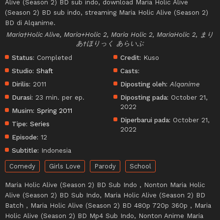
Alive (Season 2) BD sub indo, download Maria Holic Alive
(Season 2) BD sub indo, streaming Maria Holic Alive (Season 2)
BD di Alqanime.
Maria†Holic Alive, Maria+Holic 2, Maria Holic 2, MariaHolic 2, まり
あ†ほりっく あらいぶ
Status:
Completed
Credit:
Kuso
Studio:
Shaft
Casts:
Dirilis:
2011
Diposting oleh:
Alqanime
Durasi:
23 min. per ep.
Diposting pada:
October 21,
2022
Musim:
Spring 2011
Diperbarui pada:
October 21,
Tipe:
Series
2022
Episode:
12
Subtitle:
Indonesia
Comedy
Girls Love
Parody
School
Maria Holic Alive (Season 2) BD Sub Indo , Nonton Maria Holic
Alive (Season 2) BD Sub Indo, Maria Holic Alive (Season 2) BD
Batch , Maria Holic Alive (Season 2) BD 480p 720p 360p , Maria
Holic Alive (Season 2) BD Mp4 Sub Indo, Nonton Anime Maria