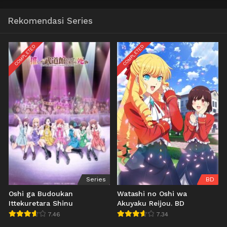
Rekomendasi Series
COMPLETED
COMPLETED
Series
BD
Oshi ga Budoukan
Watashi no Oshi wa
Ittekuretara Shinu
Akuyaku Reijou. BD
7.46
7.34