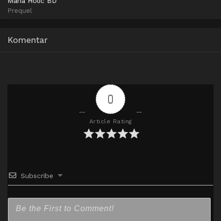
Maria Holic BD
Prequel
MediaFire
Mirror
720p
Komentar
0
Article Rating
Subscribe