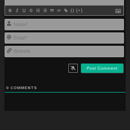
{}
[+]
Na
Em
We
0
COMMENTS