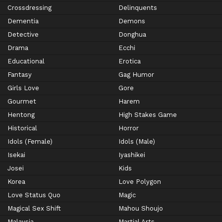
Crossdressing
Delinquents
Dementia
Demons
Detective
Donghua
Drama
Ecchi
Educational
Erotica
Fantasy
Gag Humor
Girls Love
Gore
Gourmet
Harem
Hentong
High Stakes Game
Historical
Horror
Idols (Female)
Idols (Male)
Isekai
Iyashikei
Josei
Kids
Korea
Love Polygon
Love Status Quo
Magic
Magical Sex Shift
Mahou Shoujo
Malaysia
Martial Arts