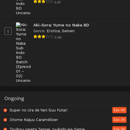
5.87
Aki-Sora: Yume no Naka BD
Genre
:
Erotica
,
Seinen
5
5.98
Ongoing
Super no Ura de Yani Suu Futari
Eps 06
Otome Kaijuu Caraméliser
Eps 06
Tsuihou sareta Tensei Juukishi wa Game Chishiki de Musou suru
Eps 06