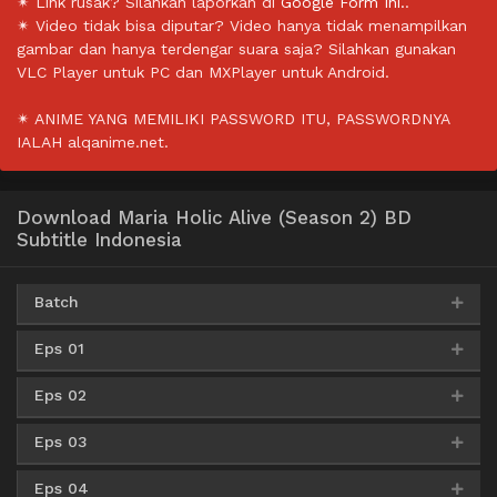
✴ Link rusak? Silahkan laporkan di
Google Form Ini.
.
✴ Video tidak bisa diputar? Video hanya tidak menampilkan
gambar dan hanya terdengar suara saja? Silahkan gunakan
VLC Player untuk PC dan MXPlayer untuk Android.
✴ ANIME YANG MEMILIKI PASSWORD ITU, PASSWORDNYA
IALAH alqanime.net.
Download Maria Holic Alive (Season 2) BD
Subtitle Indonesia
Batch
Eps 01
Google Drive
AceFile
Uptobox
360p
Eps 02
MediaFire
Mirror
360p
Google Drive
AceFile
Uptobox
480p
Eps 03
MediaFire
Mirror
360p
MediaFire
Mirror
480p
Google Drive
AceFile
Uptobox
720p
Eps 04
MediaFire
Mirror
360p