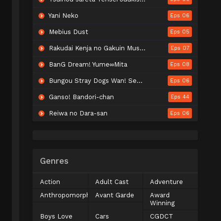
Yani Neko
Eps 06
Mebius Dust
Eps 05
Rakudai Kenja no Gakuin Musou: Nidome no Tensei, S-Rank Cheat Majutsushi Boukenroku
Eps 07
BanG Dream! Yume∞Mita
Eps 08
Bungou Stray Dogs Wan! Season 2
Eps 06
Ganso! Bandori-chan
Eps 44
Reiwa no Dara-san
Eps 06
Genres
Action
Adult Cast
Adventure
Anthropomorphic
Avant Garde
Award
Winning
Boys Love
Cars
CGDCT