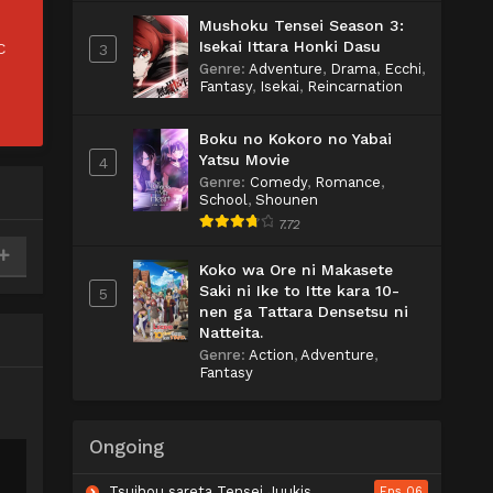
Mushoku Tensei Season 3:
Isekai Ittara Honki Dasu
C
3
Genre
:
Adventure
,
Drama
,
Ecchi
,
Fantasy
,
Isekai
,
Reincarnation
Boku no Kokoro no Yabai
Yatsu Movie
4
Genre
:
Comedy
,
Romance
,
School
,
Shounen
7.72
Koko wa Ore ni Makasete
Saki ni Ike to Itte kara 10-
5
nen ga Tattara Densetsu ni
Natteita.
Genre
:
Action
,
Adventure
,
Fantasy
Ongoing
Tsuihou sareta Tensei Juukishi wa Game Chishiki de Musou suru
Eps 06