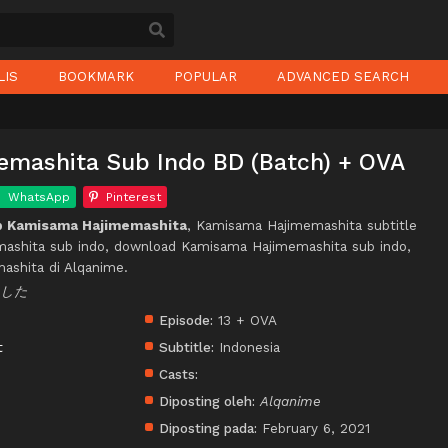
LIS
BOOKMARK
POPULAR
ADVANCED SEARCH
mashita Sub Indo BD (Batch) + OVA
WhatsApp
Pinterest
p Kamisama Hajimemashita
, Kamisama Hajimemashita subtitle
mashita sub indo, download Kamisama Hajimemashita sub indo,
ashita di Alqanime.
ました
Episode:
13 + OVA
t
Subtitle:
Indonesia
Casts:
Diposting oleh:
Alqanime
Diposting pada:
February 6, 2021