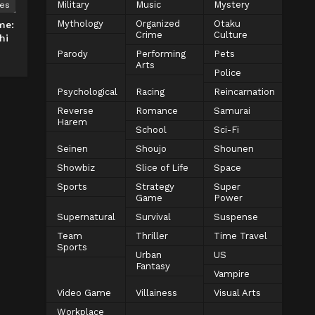
Military
Music
Mystery
ies
Mythology
Organized
Otaku
me:
Crime
Culture
hi
Parody
Performing
Pets
Arts
Police
Psychological
Racing
Reincarnation
Reverse
Romance
Samurai
Harem
School
Sci-Fi
Seinen
Shoujo
Shounen
Showbiz
Slice of Life
Space
Sports
Strategy
Super
Game
Power
Supernatural
Survival
Suspense
Team
Thriller
Time Travel
Sports
Urban
US
Fantasy
Vampire
Video Game
Villainess
Visual Arts
Workplace