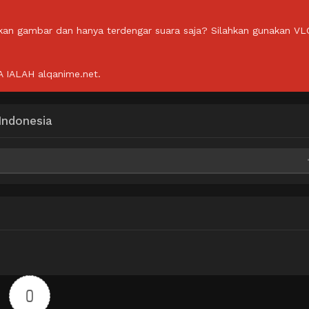
lkan gambar dan hanya terdengar suara saja? Silahkan gunakan VL
IALAH alqanime.net.
Indonesia
ve
Mega
ve
Mega
ve
Mega
0