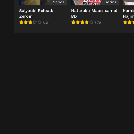
Series
Series
Saiyuuki Reload:
Hataraku Maou-sama!
Kami
Zeroin
BD
Haji
6.61
7.78