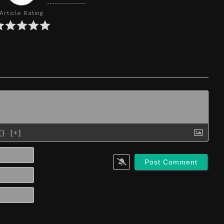
Article Rating
{}
[+]
Name*
Email*
Website