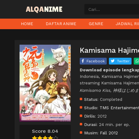
HOME
DAFTAR ANIME
GENRE
JADWAL RI
Kamisama Hajime
Facebook
Twitter
Download episode lengka
Indonesia, Kamisama Hajime
streaming Kamisama Hajimem
Kamisama Kiss, 神様はじめ
Status:
Completed
Studio:
TMS Entertainmen
Dirilis:
2012
Durasi:
24 min. per ep.
Score 8.04
Musim:
Fall 2012