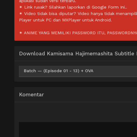
aplikasi sudah versi terbaru.
✴ Link rusak? Silahkan laporkan di
Google Form Ini.
.
✴ Video tidak bisa diputar? Video hanya tidak menampi
Player untuk PC dan MXPlayer untuk Android.
✴ ANIME YANG MEMILIKI PASSWORD ITU, PASSWORDNYA 
Download Kamisama Hajimemashita Subtitle 
Batch — (Episode 01 - 13) + OVA
Google Drive
HxDrive
OneDri
360p
Komentar
Google Drive
HxDrive
OneDri
480p
Google Drive
HxDrive
OneDri
720p