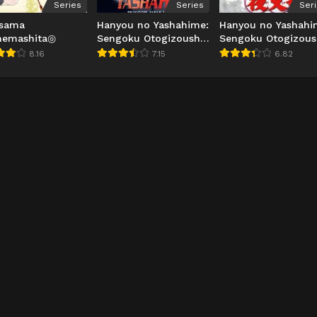
Series
Series
Ser
sama
Hanyou no Yashahime:
Hanyou no Yashahi
memashita◎
Sengoku Otogizoushi
Sengoku Otogizous
- Ni no Shou
8.16
7.15
6.82