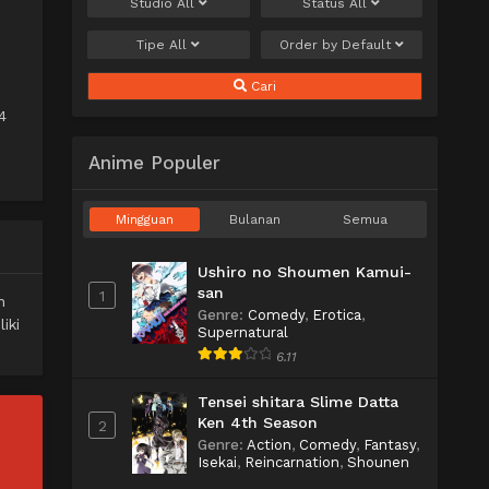
Studio
All
Status
All
Tipe
All
Order by
Default
Cari
4
Anime Populer
Mingguan
Bulanan
Semua
Ushiro no Shoumen Kamui-
san
1
n
Genre
:
Comedy
,
Erotica
,
iki
Supernatural
6.11
Tensei shitara Slime Datta
Ken 4th Season
2
Genre
:
Action
,
Comedy
,
Fantasy
,
Isekai
,
Reincarnation
,
Shounen