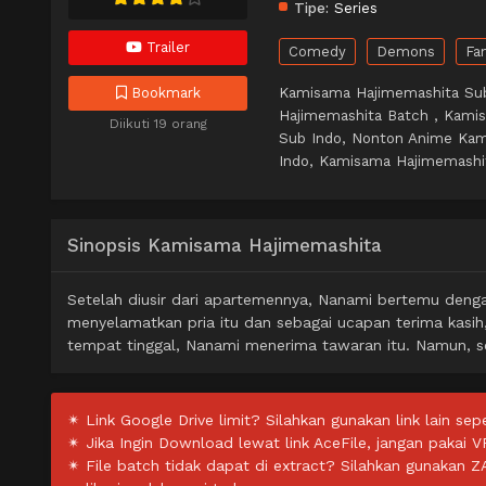
Tipe:
Series
Trailer
Comedy
Demons
Fa
Kamisama Hajimemashita Sub
Bookmark
Hajimemashita Batch , Kami
Diikuti 19 orang
Sub Indo, Nonton Anime Ka
Indo, Kamisama Hajimemashit
Sinopsis Kamisama Hajimemashita
Setelah diusir dari apartemennya, Nanami bertemu denga
menyelamatkan pria itu dan sebagai ucapan terima kasih
tempat tinggal, Nanami menerima tawaran itu. Namun, set
✴ Link Google Drive limit? Silahkan gunakan link lain sepe
✴ Jika Ingin Download lewat link AceFile, jangan pakai V
✴ File batch tidak dapat di extract? Silahkan gunakan 