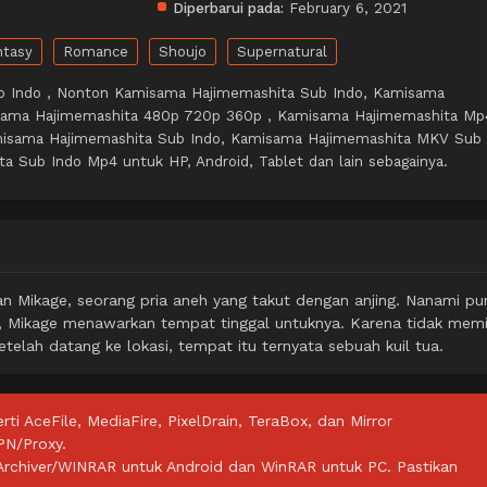
Diperbarui pada:
February 6, 2021
ntasy
Romance
Shoujo
Supernatural
 Indo , Nonton Kamisama Hajimemashita Sub Indo, Kamisama
sama Hajimemashita 480p 720p 360p , Kamisama Hajimemashita Mp
misama Hajimemashita Sub Indo, Kamisama Hajimemashita MKV Sub
a Sub Indo Mp4 untuk HP, Android, Tablet dan lain sebagainya.
n Mikage, seorang pria aneh yang takut dengan anjing. Nanami pu
, Mikage menawarkan tempat tinggal untuknya. Karena tidak memil
elah datang ke lokasi, tempat itu ternyata sebuah kuil tua.
rti AceFile, MediaFire, PixelDrain, TeraBox, dan Mirror
PN/Proxy.
ZArchiver/WINRAR untuk Android dan WinRAR untuk PC. Pastikan