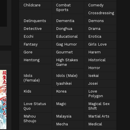
Childcare
Combat
Comedy
Sports
Crossdressing
Delinquents
Dementia
Demons
Detective
Donghua
Drama
Ecchi
Educational
Erotica
Fantasy
Gag Humor
Girls Love
Gore
Gourmet
Harem
Hentong
High Stakes
Historical
Game
Horror
Idols
Idols (Male)
Isekai
(Female)
Iyashikei
Josei
Kids
Korea
Love
Polygon
Love Status
Magic
Magical Sex
Quo
Shift
Mahou
Malaysia
Martial Arts
Shoujo
Mecha
Medical