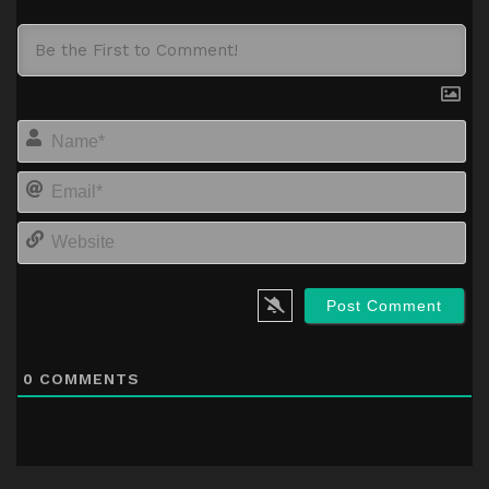
Na
Em
We
0
COMMENTS