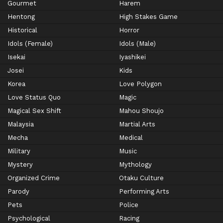
Gourmet
Harem
Hentong
High Stakes Game
Historical
Horror
Idols (Female)
Idols (Male)
Isekai
Iyashikei
Josei
Kids
Korea
Love Polygon
Love Status Quo
Magic
Magical Sex Shift
Mahou Shoujo
Malaysia
Martial Arts
Mecha
Medical
Military
Music
Mystery
Mythology
Organized Crime
Otaku Culture
Parody
Performing Arts
Pets
Police
Psychological
Racing