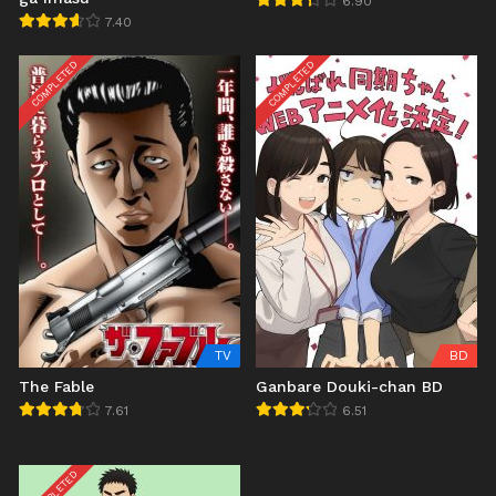
6.90
7.40
COMPLETED
COMPLETED
TV
BD
The Fable
Ganbare Douki-chan BD
7.61
6.51
COMPLETED