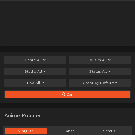
Genre
All
Musim
All
Studio
All
Status
All
Tipe
All
Order by
Default
Cari
Anime Populer
Mingguan
Bulanan
Semua