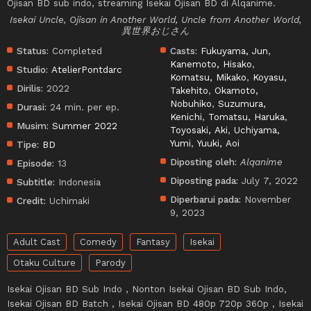
Ojisan BD sub indo, streaming Isekai Ojisan BD di Alqanime.
Isekai Uncle, Ojisan in Another World, Uncle from Another World,
異世界おじさん
Status:
Completed
Casts:
Fukuyama, Jun
,
Kanemoto, Hisako
,
Studio:
AtelierPontdarc
Komatsu, Mikako
,
Koyasu,
Dirilis:
2022
Takehito
,
Okamoto,
Nobuhiko
,
Suzumura,
Durasi:
24 min. per ep.
Kenichi
,
Tomatsu, Haruka
,
Musim:
Summer 2022
Toyosaki, Aki
,
Uchiyama,
Yumi
,
Yuuki, Aoi
Tipe:
BD
Diposting oleh:
Alqanime
Episode:
13
Diposting pada:
July 7, 2022
Subtitle:
Indonesia
Diperbarui pada:
November
Credit:
Uchimaki
9, 2023
Adult Cast
Comedy
Fantasy
Isekai
Otaku Culture
Parody
Isekai Ojisan BD Sub Indo , Nonton Isekai Ojisan BD Sub Indo,
Isekai Ojisan BD Batch , Isekai Ojisan BD 480p 720p 360p , Isekai