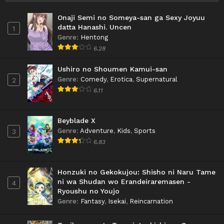
Onaji Semi no Someya-san ga Sexy Joyuu
datta Hanashi. Uncen
1
Genre
:
Hentong
6.28
Ushiro no Shoumen Kamui-san
Genre
:
Comedy
,
Erotica
,
Supernatural
2
6.11
Beyblade X
Genre
:
Adventure
,
Kids
,
Sports
3
6.83
Honzuki no Gekokujou: Shisho ni Naru Tame
ni wa Shudan wo Erandeiraremasen -
4
Ryoushu no Youjo
Genre
:
Fantasy
,
Isekai
,
Reincarnation