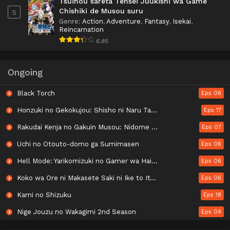
Tsuihou sareta Tensei Juukishi wa Game
Chishiki de Musou suru
5
Genre
:
Action
,
Adventure
,
Fantasy
,
Isekai
,
Reincarnation
6.85
Ongoing
Black Torch
Eps 06
Honzuki no Gekokujou: Shisho ni Naru Tame ni wa Shudan wo Erandeiraremasen - Ryoushu no Youjo
Eps 17
Rakudai Kenja no Gakuin Musou: Nidome no Tensei, S-Rank Cheat Majutsushi Boukenroku
Eps 07
Uchi no Otouto-domo ga Sumimasen
Eps 06
Hell Mode: Yarikomizuki no Gamer wa Hai Settei no Isekai de Musou suru 2nd Season
Eps 06
Koko wa Ore ni Makasete Saki ni Ike to Itte kara 10-nen ga Tattara Densetsu ni Natteita.
Eps 06
Kami no Shizuku
Eps 18
Nige Jouzu no Wakagimi 2nd Season
Eps 04