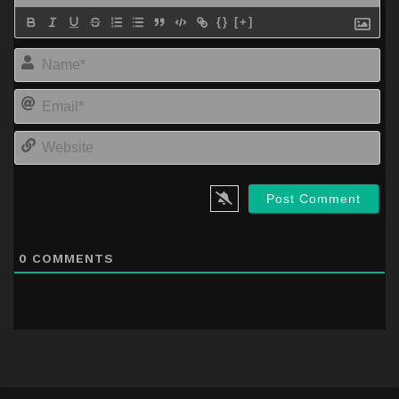
{}
[+]
Na
Em
We
0
COMMENTS