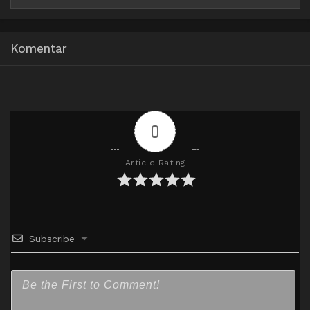
Google Drive
AceFile
MediaFire
360p
Komentar
Uptobox
TeraBox
Google Drive
AceFile
MediaFire
480p
Uptobox
TeraBox
0
Google Drive
AceFile
MediaFire
Article Rating
720p
Uptobox
TeraBox
Google Drive
AceFile
MediaFire
1080p
Subscribe
Uptobox
TeraBox