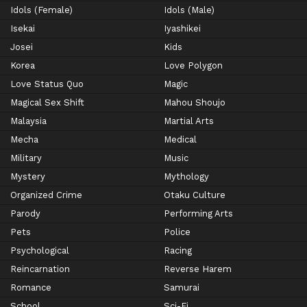
Idols (Female)
Idols (Male)
Isekai
Iyashikei
Josei
Kids
Korea
Love Polygon
Love Status Quo
Magic
Magical Sex Shift
Mahou Shoujo
Malaysia
Martial Arts
Mecha
Medical
Military
Music
Mystery
Mythology
Organized Crime
Otaku Culture
Parody
Performing Arts
Pets
Police
Psychological
Racing
Reincarnation
Reverse Harem
Romance
Samurai
School
Sci-Fi