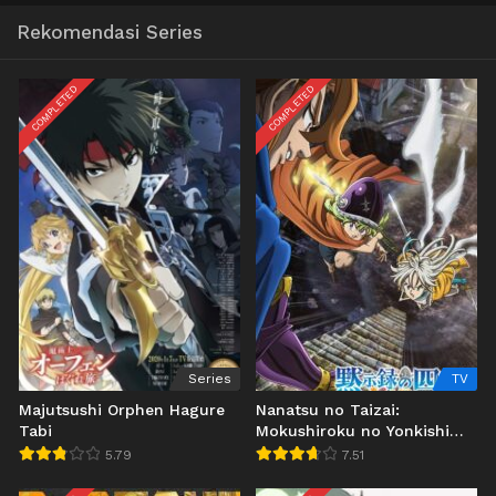
Rekomendasi Series
COMPLETED
COMPLETED
Series
TV
Majutsushi Orphen Hagure
Nanatsu no Taizai:
Tabi
Mokushiroku no Yonkishi
2nd Season
5.79
7.51