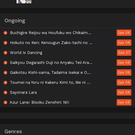
Ongoing
Buchigire Reijou wa Houfuku wo Chikaimashita. Madousho no Chikara de Sokoku wo Tatakitsubushimasu
Eps 06
Hokuto no Ken: Kenougun Zako-tachi no Banka Part 2
Eps 06
World Is Dancing
Eps 07
Saikyou Degarashi Ouji no Anyaku Teii Arasoi
Eps 06
Gaikotsu Kishi-sama, Tadaima Isekai e Odekakechuu Season 2
Eps 06
Toumei na Yoru ni Kakeru Kimi to, Me ni Mienai Koi wo Shita.
Eps 06
Sayonara Lara
Eps 06
Azur Lane: Bisoku Zenshin! Ni!!
Eps 06
Genres