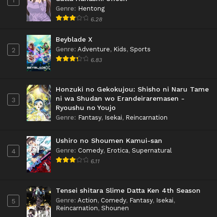
1
Genre
:
Hentong
6.28
Beyblade X
Genre
:
Adventure
,
Kids
,
Sports
2
6.83
Honzuki no Gekokujou: Shisho ni Naru Tame
ni wa Shudan wo Erandeiraremasen -
3
Ryoushu no Youjo
Genre
:
Fantasy
,
Isekai
,
Reincarnation
Ushiro no Shoumen Kamui-san
Genre
:
Comedy
,
Erotica
,
Supernatural
4
6.11
Tensei shitara Slime Datta Ken 4th Season
Genre
:
Action
,
Comedy
,
Fantasy
,
Isekai
,
5
Reincarnation
,
Shounen