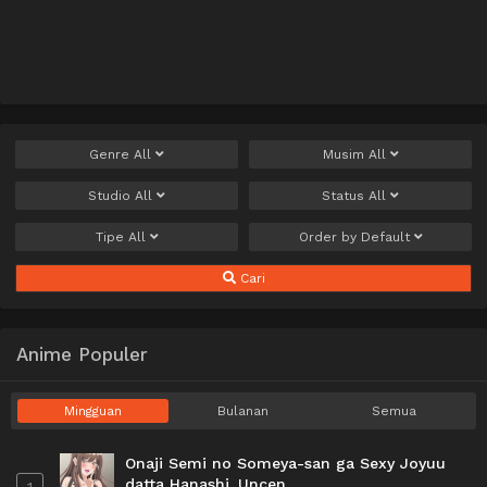
Genre
All
Musim
All
Studio
All
Status
All
Tipe
All
Order by
Default
Cari
Anime Populer
Mingguan
Bulanan
Semua
Onaji Semi no Someya-san ga Sexy Joyuu
datta Hanashi. Uncen