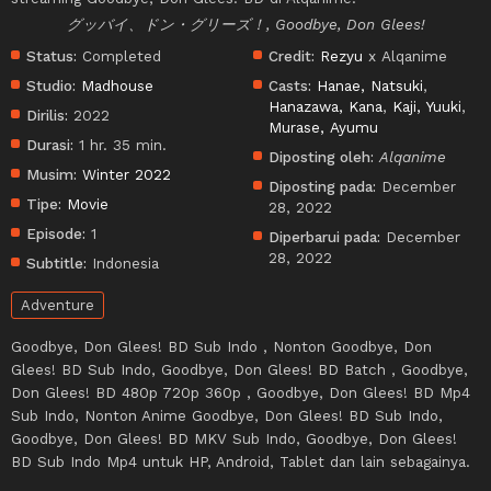
グッバイ、ドン・グリーズ！, Goodbye, Don Glees!
Status:
Completed
Credit:
Rezyu
x Alqanime
Studio:
Madhouse
Casts:
Hanae, Natsuki
,
Hanazawa, Kana
,
Kaji, Yuuki
,
Dirilis:
2022
Murase, Ayumu
Durasi:
1 hr. 35 min.
Diposting oleh:
Alqanime
Musim:
Winter 2022
Diposting pada:
December
Tipe:
Movie
28, 2022
Episode:
1
Diperbarui pada:
December
28, 2022
Subtitle:
Indonesia
Adventure
Goodbye, Don Glees! BD Sub Indo , Nonton Goodbye, Don
Glees! BD Sub Indo, Goodbye, Don Glees! BD Batch , Goodbye,
Don Glees! BD 480p 720p 360p , Goodbye, Don Glees! BD Mp4
Sub Indo, Nonton Anime Goodbye, Don Glees! BD Sub Indo,
Goodbye, Don Glees! BD MKV Sub Indo, Goodbye, Don Glees!
BD Sub Indo Mp4 untuk HP, Android, Tablet dan lain sebagainya.