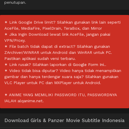
penutupan.
✴ Link Google Drive limit? Silahkan gunakan link lain seperti
AceFile, MediaFire, PixelDrain, TeraBox, dan Mirror
✴ Jika Ingin Download lewat link AceFile, jangan pakai
VPN/Proxy.
✴ File batch tidak dapat di extract? Silahkan gunakan
ZArchiver/WINRAR untuk Android dan WinRAR untuk PC.
Pastikan aplikasi sudah versi terbaru.
✴ Link rusak? Silahkan laporkan di
Google Form Ini.
.
✴ Video tidak bisa diputar? Video hanya tidak menampilkan
gambar dan hanya terdengar suara saja? Silahkan gunakan
VLC Player untuk PC dan MXPlayer untuk Android.
✴ ANIME YANG MEMILIKI PASSWORD ITU, PASSWORDNYA
IALAH alqanime.net.
Download Girls & Panzer Movie Subtitle Indonesia