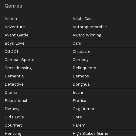
Genres
Action
Adult Cast
Adventure
Anthropomorphic
Avant Garde
Award Winning
Boys Love
Cars
CGDCT
Childcare
Combat Sports
Comedy
Crossdressing
Delinquents
Dementia
Demons
Detective
Donghua
Drama
Ecchi
Educational
Erotica
Fantasy
Gag Humor
Girls Love
Gore
Gourmet
Harem
Hentong
High Stakes Game