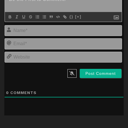
{}
[+]
Na
Em
We
0
COMMENTS