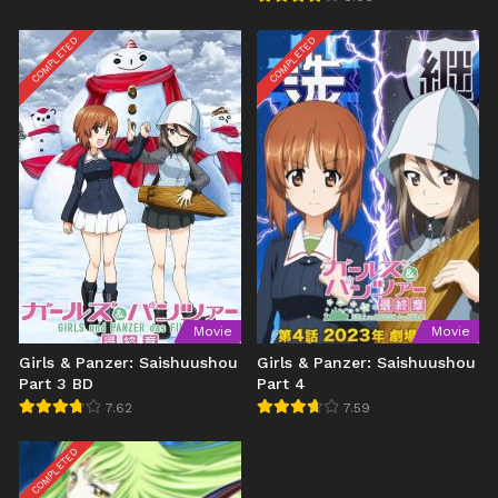
COMPLETED
COMPLETED
Movie
Movie
Girls & Panzer: Saishuushou
Girls & Panzer: Saishuushou
Part 3 BD
Part 4
7.62
7.59
COMPLETED