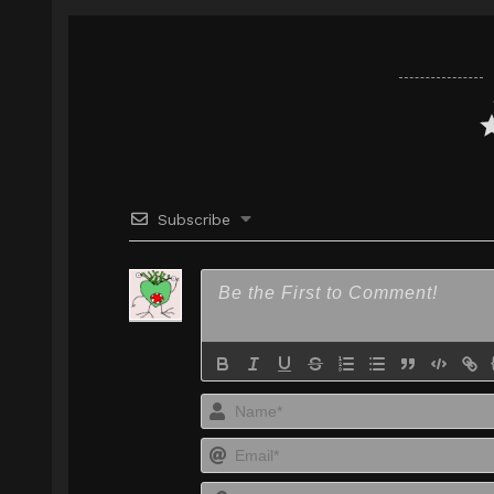
Google Drive
HxFile
OneDrive
720p
Subscribe