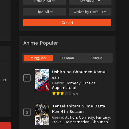
Studio
All
Status
All
Tipe
All
Order by
Default
Cari
Anime Populer
Mingguan
Bulanan
Semua
Ushiro no Shoumen Kamui-
san
1
ahun
Genre
:
Comedy
,
Erotica
,
Supernatural
6.11
Tensei shitara Slime Datta
Ken 4th Season
2
Genre
:
Action
,
Comedy
,
Fantasy
,
Isekai
,
Reincarnation
,
Shounen