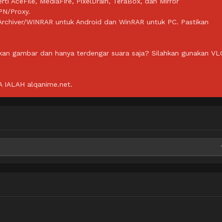
rti AceFile, MediaFire, PixelDrain, TeraBox, dan Mirror
PN/Proxy.
ZArchiver/WINRAR untuk Android dan WinRAR untuk PC. Pastikan
lkan gambar dan hanya terdengar suara saja? Silahkan gunakan VL
IALAH alqanime.net.