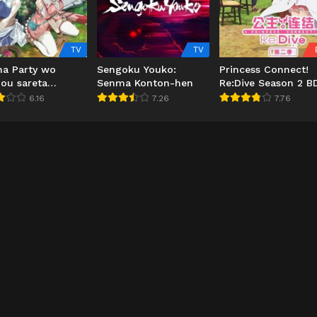
TV
TV
ha Party wo
Sengoku Youko:
Princess Connect!
hou sareta
Senma Konton-hen
Re:Dive Season 2 B
omadoushi, S-
6.16
7.26
7.76
 Boukensha ni
wareru: Kono
omadoushi ga
ugai Sugiru