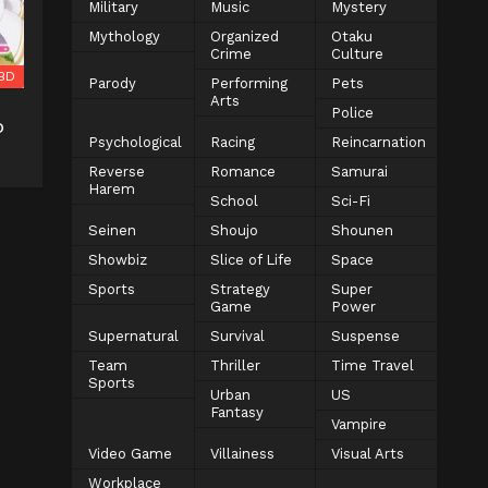
Military
Music
Mystery
Mythology
Organized
Otaku
Crime
Culture
BD
Parody
Performing
Pets
Arts
Police
D
Psychological
Racing
Reincarnation
Reverse
Romance
Samurai
Harem
School
Sci-Fi
Seinen
Shoujo
Shounen
Showbiz
Slice of Life
Space
Sports
Strategy
Super
Game
Power
Supernatural
Survival
Suspense
Team
Thriller
Time Travel
Sports
Urban
US
Fantasy
Vampire
Video Game
Villainess
Visual Arts
Workplace