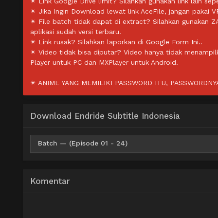
✴ Link Google Drive limit? Silahkan gunakan link lain sepe
✴ Jika Ingin Download lewat link AceFile, jangan pakai V
✴ File batch tidak dapat di extract? Silahkan gunakan 
aplikasi sudah versi terbaru.
✴ Link rusak? Silahkan laporkan di
Google Form Ini.
.
✴ Video tidak bisa diputar? Video hanya tidak menampi
Player untuk PC dan MXPlayer untuk Android.
✴ ANIME YANG MEMILIKI PASSWORD ITU, PASSWORDNYA 
Download Endride Subtitle Indonesia
Batch — (Episode 01 - 24)
Google Drive
HxFile
OneDrive
360p
Komentar
Google Drive
HxFile
OneDrive
480p