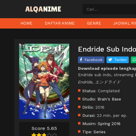
HOME
DAFTAR ANIME
GENRE
JADWAL RI
Endride Sub Indo
Facebook
Twitter
Download episode lengkap
Endride sub indo, streaming 
Endride, エンドライド
Status:
Completed
Studio:
Brain's Base
Dirilis:
2016
Durasi:
23 min. per ep.
Musim:
Spring 2016
Score 5.65
Tipe:
Series