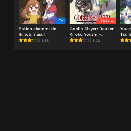
TV
Special
Potion-danomi de
Goblin Slayer: Bouken
Yuus
Ikinobimasu!
Kiroku Youshi -
Tsui
Adventure Sheet
Shir
6.55
6.26
Rank
Hiro
Shir
Kikak