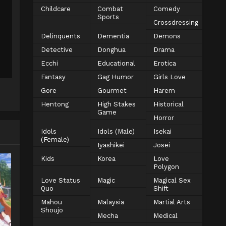
Childcare
Combat
Comedy
Sports
Crossdressing
Delinquents
Dementia
Demons
Detective
Donghua
Drama
Ecchi
Educational
Erotica
Fantasy
Gag Humor
Girls Love
Gore
Gourmet
Harem
Hentong
High Stakes
Historical
Game
Horror
Idols
Idols (Male)
Isekai
(Female)
Iyashikei
Josei
Kids
Korea
Love
Polygon
Love Status
Magic
Magical Sex
Quo
Shift
Mahou
Malaysia
Martial Arts
Shoujo
Mecha
Medical