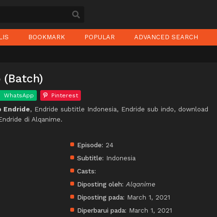
LIS
BOOKMARK
POPULAR
ADVANCED SEARCH
 (Batch)
WhatsApp
Pinterest
 Endride
, Endride subtitle Indonesia, Endride sub indo, download
Endride di Alqanime.
Episode:
24
Subtitle:
Indonesia
Casts:
Diposting oleh:
Alqanime
Diposting pada:
March 1, 2021
Diperbarui pada:
March 1, 2021