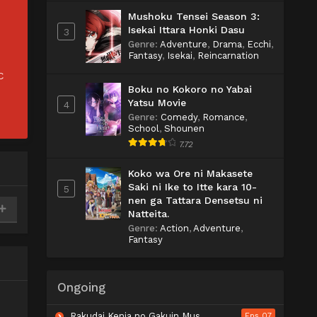
Mushoku Tensei Season 3:
Isekai Ittara Honki Dasu
3
Genre
:
Adventure
,
Drama
,
Ecchi
,
Fantasy
,
Isekai
,
Reincarnation
C
Boku no Kokoro no Yabai
Yatsu Movie
4
Genre
:
Comedy
,
Romance
,
School
,
Shounen
7.72
Koko wa Ore ni Makasete
Saki ni Ike to Itte kara 10-
5
nen ga Tattara Densetsu ni
Natteita.
Genre
:
Action
,
Adventure
,
Fantasy
Ongoing
Rakudai Kenja no Gakuin Musou: Nidome no Tensei, S-Rank Cheat Majutsushi Boukenroku
Eps 07