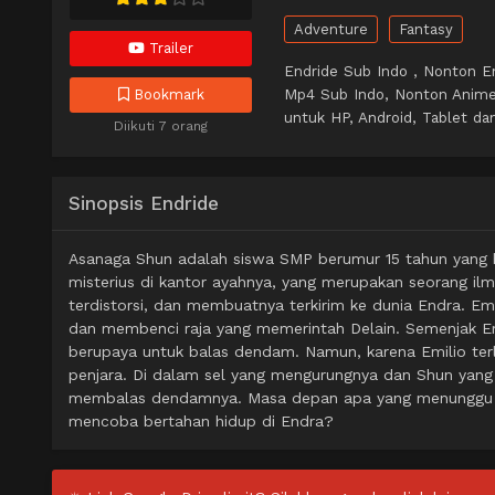
Adventure
Fantasy
Trailer
Endride Sub Indo , Nonton E
Mp4 Sub Indo, Nonton Anime
Bookmark
untuk HP, Android, Tablet dan
Diikuti 7 orang
Sinopsis Endride
Asanaga Shun adalah siswa SMP berumur 15 tahun yang be
misterius di kantor ayahnya, yang merupakan seorang ilm
terdistorsi, dan membuatnya terkirim ke dunia Endra. Em
dan membenci raja yang memerintah Delain. Semenjak Em
berupaya untuk balas dendam. Namun, karena Emilio terl
penjara. Di dalam sel yang mengurungnya dan Shun yang 
membalas dendamnya. Masa depan apa yang menunggu d
mencoba bertahan hidup di Endra?