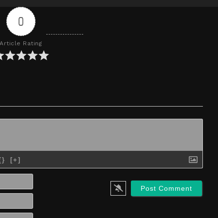
0
Article Rating
{}
[+]
Name*
Email*
Website