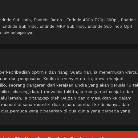
ndride Sub Indo, Endride Batch , Endride 480p 720p 360p , Endride
 Endride Sub Indo, Endride MKV Sub Indo, Endride Sub Indo Mp4
 lain sebagainya.
rkepribadian optimis dan riang. Suatu hari, ia menemukan kristal
uan dan pengusaha. Ketika ia menyentuh itu, dunia menjadi
ilio, seorang pangeran dari kerajaan Endra yang akan berusia 16 t
ilio sekarang dapat mewarisi takhta, ia mengambil senjata dan
alu lemah, ia ditangkap oleh Delzain dan dimasukkan ke dalam
muncul di sana memiliki dua tujuan: kembali ke dunianya, dan
ua pemuda yang dibesarkan di dua dunia yang berbeda yang