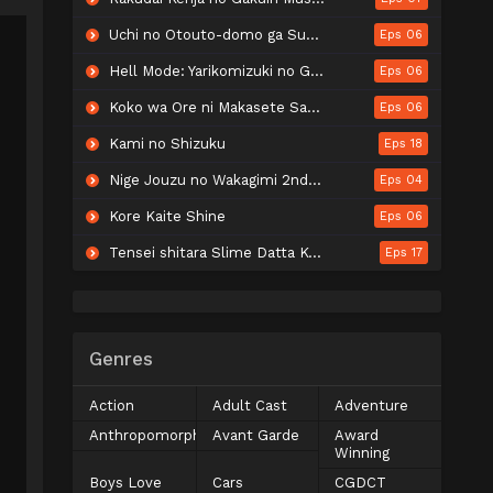
Uchi no Otouto-domo ga Sumimasen
Eps 06
Hell Mode: Yarikomizuki no Gamer wa Hai Settei no Isekai de Musou suru 2nd Season
Eps 06
Koko wa Ore ni Makasete Saki ni Ike to Itte kara 10-nen ga Tattara Densetsu ni Natteita.
Eps 06
Kami no Shizuku
Eps 18
Nige Jouzu no Wakagimi 2nd Season
Eps 04
Kore Kaite Shine
Eps 06
Tensei shitara Slime Datta Ken 4th Season
Eps 17
Genres
Action
Adult Cast
Adventure
Anthropomorphic
Avant Garde
Award
Winning
Boys Love
Cars
CGDCT