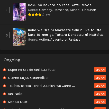
Boku no Kokoro no Yabai Yatsu Movie
Genre
:
Comedy
,
Romance
,
School
,
Shounen
4
7.72
Koko wa Ore ni Makasete Saki ni Ike to Itte
kara 10-nen ga Tattara Densetsu ni Natteita.
5
Genre
:
Action
,
Adventure
,
Fantasy
Ongoing
Super no Ura de Yani Suu Futari
Eps 06
Otome Kaijuu Caraméliser
Eps 06
Tsuihou sareta Tensei Juukishi wa Game Chishiki de Musou suru
Eps 06
Yani Neko
Eps 06
Mebius Dust
Eps 05