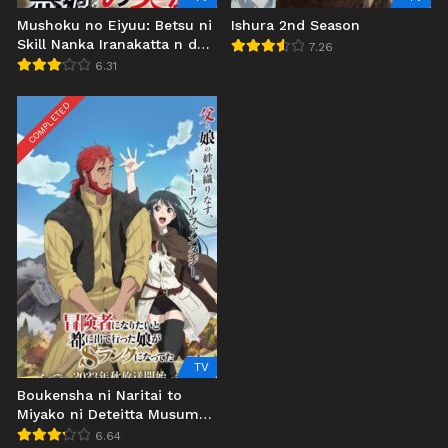
Mushoku no Eiyuu: Betsu ni
Ishura 2nd Season
Skill Nanka Iranakatta n da
7.26
ga
6.31
COMPLETED
TV
Boukensha ni Naritai to
Miyako ni Deteitta Musume
ga S-Rank ni Natteta
6.64