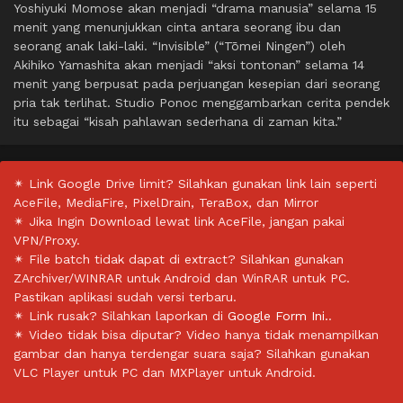
Yoshiyuki Momose akan menjadi “drama manusia” selama 15
menit yang menunjukkan cinta antara seorang ibu dan
seorang anak laki-laki. “Invisible” (“Tōmei Ningen”) oleh
Akihiko Yamashita akan menjadi “aksi tontonan” selama 14
menit yang berpusat pada perjuangan kesepian dari seorang
pria tak terlihat. Studio Ponoc menggambarkan cerita pendek
itu sebagai “kisah pahlawan sederhana di zaman kita.”
✴ Link Google Drive limit? Silahkan gunakan link lain seperti
AceFile, MediaFire, PixelDrain, TeraBox, dan Mirror
✴ Jika Ingin Download lewat link AceFile, jangan pakai
VPN/Proxy.
✴ File batch tidak dapat di extract? Silahkan gunakan
ZArchiver/WINRAR untuk Android dan WinRAR untuk PC.
Pastikan aplikasi sudah versi terbaru.
✴ Link rusak? Silahkan laporkan di
Google Form Ini.
.
✴ Video tidak bisa diputar? Video hanya tidak menampilkan
gambar dan hanya terdengar suara saja? Silahkan gunakan
VLC Player untuk PC dan MXPlayer untuk Android.