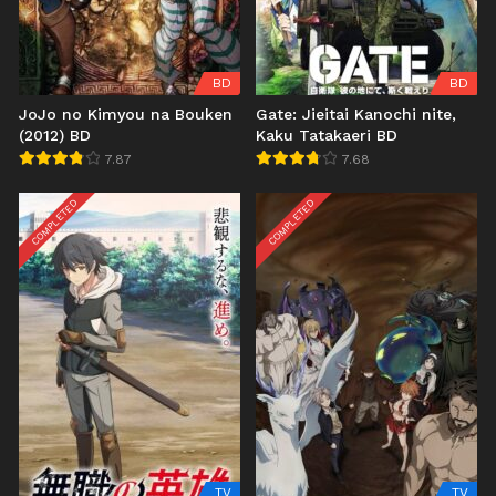
BD
BD
JoJo no Kimyou na Bouken
Gate: Jieitai Kanochi nite,
(2012) BD
Kaku Tatakaeri BD
7.87
7.68
COMPLETED
COMPLETED
TV
TV