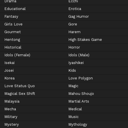
Drama
Ecchi
Educational
Erotica
Fantasy
Gag Humor
Girls Love
Gore
Gourmet
Harem
Hentong
High Stakes Game
Historical
Horror
Idols (Female)
Idols (Male)
Isekai
Iyashikei
Josei
Kids
Korea
Love Polygon
Love Status Quo
Magic
Magical Sex Shift
Mahou Shoujo
Malaysia
Martial Arts
Mecha
Medical
Military
Music
Mystery
Mythology