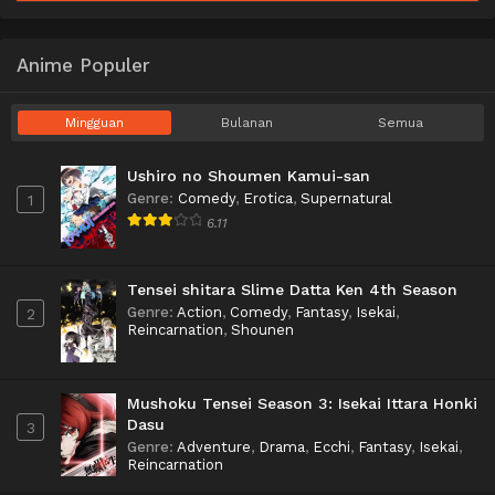
Anime Populer
Mingguan
Bulanan
Semua
Ushiro no Shoumen Kamui-san
Genre
:
Comedy
,
Erotica
,
Supernatural
1
6.11
Tensei shitara Slime Datta Ken 4th Season
Genre
:
Action
,
Comedy
,
Fantasy
,
Isekai
,
2
Reincarnation
,
Shounen
Mushoku Tensei Season 3: Isekai Ittara Honki
Dasu
3
Genre
:
Adventure
,
Drama
,
Ecchi
,
Fantasy
,
Isekai
,
Reincarnation