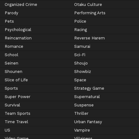
Organized Crime
Otaku Culture
Parody
Performing Arts
Pets
Police
Psychological
Racing
Reincarnation
Reverse Harem
Romance
Samurai
School
Sci-Fi
Seinen
Shoujo
Shounen
Showbiz
Slice of Life
Space
Sports
Strategy Game
Super Power
Supernatural
Survival
Suspense
Team Sports
Thriller
Time Travel
Urban Fantasy
US
Vampire
Video Game
Villainess