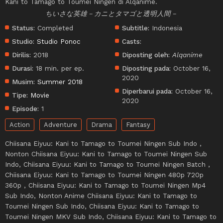
Kani to Tamago to Toumei Ningen di Alqanime.
ちいさな英雄－カニとタマゴと透明人間－
Status:
Completed
Subtitle:
Indonesia
Studio:
Studio Ponoc
Casts:
Dirilis:
2018
Diposting oleh:
Alqanime
Durasi:
18 min. per ep.
Diposting pada:
October 16,
2020
Musim:
Summer 2018
Diperbarui pada:
October 16,
Tipe:
Movie
2020
Episode:
1
Action
Adventure
Drama
Fantasy
Chiisana Eiyuu: Kani to Tamago to Toumei Ningen Sub Indo ,
Nonton Chiisana Eiyuu: Kani to Tamago to Toumei Ningen Sub
Indo, Chiisana Eiyuu: Kani to Tamago to Toumei Ningen Batch ,
Chiisana Eiyuu: Kani to Tamago to Toumei Ningen 480p 720p
360p , Chiisana Eiyuu: Kani to Tamago to Toumei Ningen Mp4
Sub Indo, Nonton Anime Chiisana Eiyuu: Kani to Tamago to
Toumei Ningen Sub Indo, Chiisana Eiyuu: Kani to Tamago to
Toumei Ningen MKV Sub Indo, Chiisana Eiyuu: Kani to Tamago to