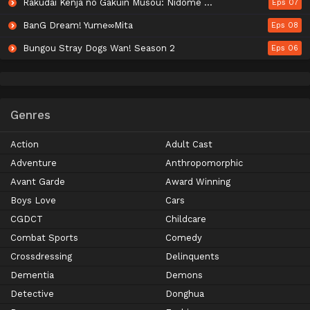
Rakudai Kenja no Gakuin Musou: Nidome no Tensei, S-Rank Cheat Majutsushi Boukenroku
Eps 07
BanG Dream! Yume∞Mita
Eps 08
Bungou Stray Dogs Wan! Season 2
Eps 06
Genres
Action
Adult Cast
Adventure
Anthropomorphic
Avant Garde
Award Winning
Boys Love
Cars
CGDCT
Childcare
Combat Sports
Comedy
Crossdressing
Delinquents
Dementia
Demons
Detective
Donghua