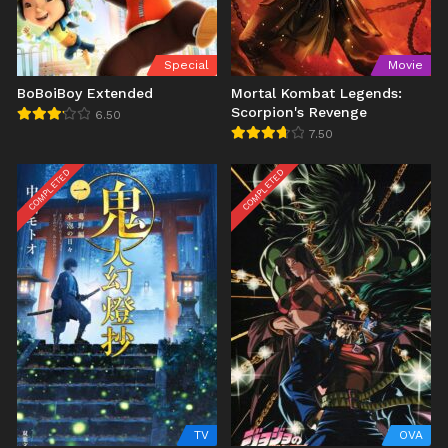
Special
Movie
BoBoiBoy Extended
Mortal Kombat Legends:
Scorpion's Revenge
6.50
7.50
COMPLETED
COMPLETED
TV
OVA