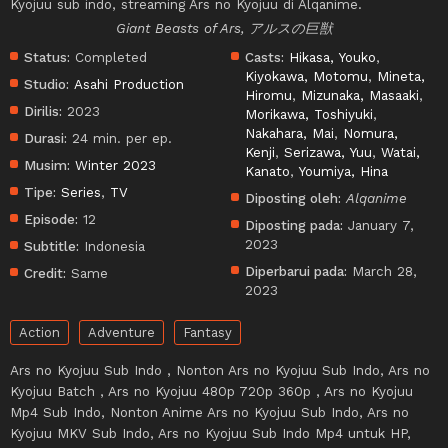
Kyojuu sub indo, streaming Ars no Kyojuu di Alqanime.
Giant Beasts of Ars, アルスの巨獣
Status:
Completed
Casts:
Hikasa, Youko
,
Kiyokawa, Motomu
,
Mineta,
Studio:
Asahi Production
Hiromu
,
Mizunaka, Masaaki
,
Dirilis:
2023
Morikawa, Toshiyuki
,
Nakahara, Mai
,
Nomura,
Durasi:
24 min. per ep.
Kenji
,
Serizawa, Yuu
,
Watai,
Musim:
Winter 2023
Kanato
,
Youmiya, Hina
Tipe:
Series
,
TV
Diposting oleh:
Alqanime
Episode:
12
Diposting pada:
January 7,
2023
Subtitle:
Indonesia
Diperbarui pada:
March 28,
Credit:
Same
2023
Action
Adventure
Fantasy
Ars no Kyojuu Sub Indo , Nonton Ars no Kyojuu Sub Indo, Ars no
Kyojuu Batch , Ars no Kyojuu 480p 720p 360p , Ars no Kyojuu
Mp4 Sub Indo, Nonton Anime Ars no Kyojuu Sub Indo, Ars no
Kyojuu MKV Sub Indo, Ars no Kyojuu Sub Indo Mp4 untuk HP,