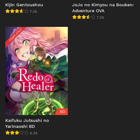
Kijin Gentoushou
JoJo no Kimyou na Bouken:
Adventure OVA
7.38
7.26
COMPLETED
BD
Kaifuku Jutsushi no
Yarinaoshi BD
6.34