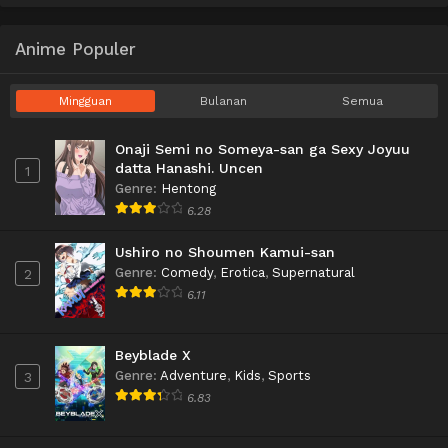
Anime Populer
Mingguan
Bulanan
Semua
Onaji Semi no Someya-san ga Sexy Joyuu
datta Hanashi. Uncen
1
Genre
:
Hentong
6.28
Ushiro no Shoumen Kamui-san
Genre
:
Comedy
,
Erotica
,
Supernatural
2
6.11
Beyblade X
Genre
:
Adventure
,
Kids
,
Sports
3
6.83