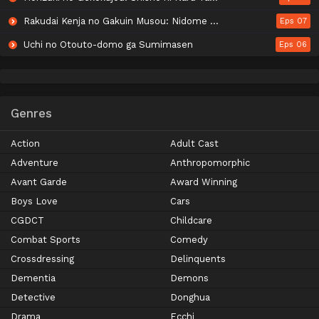
Rakudai Kenja no Gakuin Musou: Nidome no Tensei, S-Rank Cheat Majutsushi Boukenroku
Eps 07
Uchi no Otouto-domo ga Sumimasen
Eps 06
Genres
Action
Adult Cast
Adventure
Anthropomorphic
Avant Garde
Award Winning
Boys Love
Cars
CGDCT
Childcare
Combat Sports
Comedy
Crossdressing
Delinquents
Dementia
Demons
Detective
Donghua
Drama
Ecchi