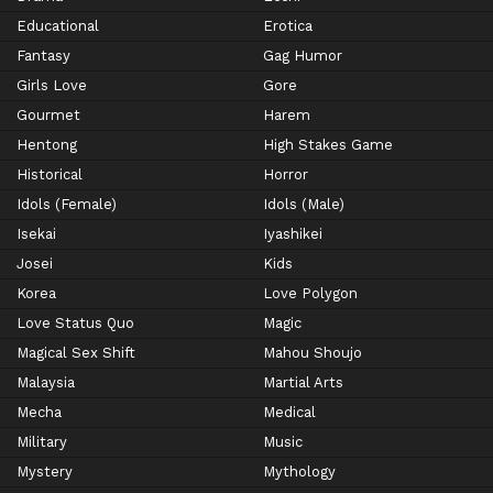
Educational
Erotica
Fantasy
Gag Humor
Girls Love
Gore
Gourmet
Harem
Hentong
High Stakes Game
Historical
Horror
Idols (Female)
Idols (Male)
Isekai
Iyashikei
Josei
Kids
Korea
Love Polygon
Love Status Quo
Magic
Magical Sex Shift
Mahou Shoujo
Malaysia
Martial Arts
Mecha
Medical
Military
Music
Mystery
Mythology