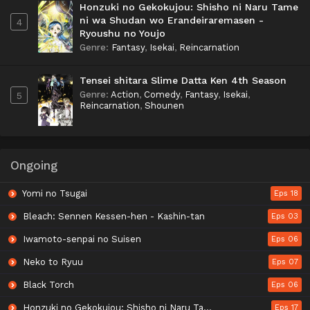
Honzuki no Gekokujou: Shisho ni Naru Tame
ni wa Shudan wo Erandeiraremasen -
4
Ryoushu no Youjo
Genre
:
Fantasy
,
Isekai
,
Reincarnation
Tensei shitara Slime Datta Ken 4th Season
Genre
:
Action
,
Comedy
,
Fantasy
,
Isekai
,
5
Reincarnation
,
Shounen
Ongoing
Yomi no Tsugai
Eps 18
Bleach: Sennen Kessen-hen - Kashin-tan
Eps 03
Iwamoto-senpai no Suisen
Eps 06
Neko to Ryuu
Eps 07
Black Torch
Eps 06
Honzuki no Gekokujou: Shisho ni Naru Tame ni wa Shudan wo Erandeiraremasen - Ryoushu no Youjo
Eps 17