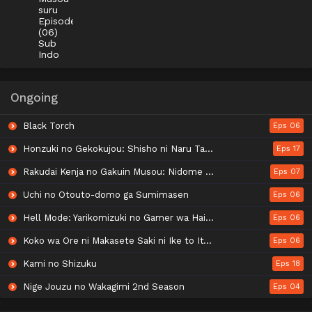
Ongoing
Black Torch
Eps 06
Honzuki no Gekokujou: Shisho ni Naru Tame ni wa Shudan wo Erandeiraremasen - Ryoushu no Youjo
Eps 17
Rakudai Kenja no Gakuin Musou: Nidome no Tensei, S-Rank Cheat Majutsushi Boukenroku
Eps 07
Uchi no Otouto-domo ga Sumimasen
Eps 06
Hell Mode: Yarikomizuki no Gamer wa Hai Settei no Isekai de Musou suru 2nd Season
Eps 06
Koko wa Ore ni Makasete Saki ni Ike to Itte kara 10-nen ga Tattara Densetsu ni Natteita.
Eps 06
Kami no Shizuku
Eps 18
Nige Jouzu no Wakagimi 2nd Season
Eps 04