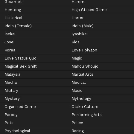
Gourmet
Harem
Hentong
High Stakes Game
Historical
Horror
Idols (Female)
Idols (Male)
Isekai
Iyashikei
Josei
Kids
Korea
Love Polygon
Love Status Quo
Magic
Magical Sex Shift
Mahou Shoujo
Malaysia
Martial Arts
Mecha
Medical
Military
Music
Mystery
Mythology
Organized Crime
Otaku Culture
Parody
Performing Arts
Pets
Police
Psychological
Racing