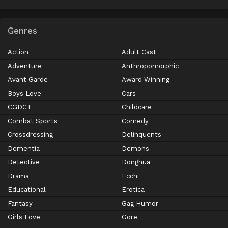
Genres
Action
Adult Cast
Adventure
Anthropomorphic
Avant Garde
Award Winning
Boys Love
Cars
CGDCT
Childcare
Combat Sports
Comedy
Crossdressing
Delinquents
Dementia
Demons
Detective
Donghua
Drama
Ecchi
Educational
Erotica
Fantasy
Gag Humor
Girls Love
Gore