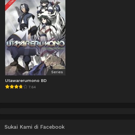
Series
Utawarerumono BD
7.64
Sukai Kami di Facebook