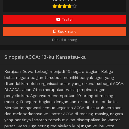
Trailer
Bookmark
Diikuti 9 orang
Sinopsis ACCA: 13-ku Kansatsu-ka
Kerajaan Dowa terbagi menjadi 13 negara bagian. Ketiga
belas negara bagian tersebut memiliki banyak agen yang
dikendalikan oleh organisasi besar yang dikenal sebagai ACCA.
Di ACCA, Jean Otus merupakan wakil pimpinan agen
penyelidikan. Agennya menempatkan 10 orang di masing-
masing 13 negara bagian, dengan kantor pusat di ibu kota.
Mereka mengawasi semua kegiatan ACCA di seluruh kerajaan
dan melaporkannya ke kantor ACCA di masing-masing negara
yang nantinya laporan tersebut akan disampaikan ke kantor
pusat. Jean juga sering melakukan kunjungan ke ibu kota