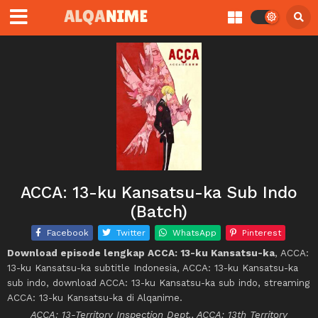
ACCA: 13-ku Kansatsu-ka Sub Indo
(Batch)
Facebook
Twitter
WhatsApp
Pinterest
Download episode lengkap ACCA: 13-ku Kansatsu-ka
, ACCA:
13-ku Kansatsu-ka subtitle Indonesia, ACCA: 13-ku Kansatsu-ka
sub indo, download ACCA: 13-ku Kansatsu-ka sub indo, streaming
ACCA: 13-ku Kansatsu-ka di Alqanime.
ACCA: 13-Territory Inspection Dept., ACCA: 13th Territory