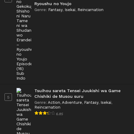
Ryoushu no Youjo
Genre
:
Fantasy
,
Isekai
,
Reincarnation
Tsuihou sareta Tensei Juukishi wa Game
Chishiki de Musou suru
5
Genre
:
Action
,
Adventure
,
Fantasy
,
Isekai
,
Reincarnation
6.85