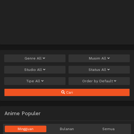
Genre
All
Musim
All
Studio
All
Status
All
Tipe
All
Order by
Default
Cari
Anime Populer
Mingguan
Bulanan
Semua